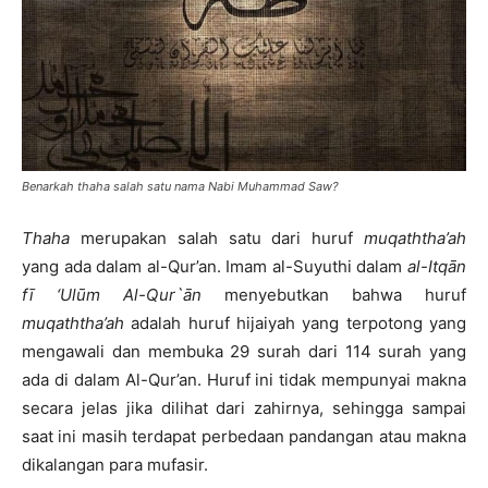
Benarkah thaha salah satu nama Nabi Muhammad Saw?
Thaha
merupakan salah satu dari huruf
muqaththa’ah
yang ada dalam al-Qur’an. Imam al-Suyuthi dalam
al-Itqān
fī ‘Ulūm Al-Qur`ān
menyebutkan bahwa huruf
muqaththa’ah
adalah huruf hijaiyah yang terpotong yang
mengawali dan membuka 29 surah dari 114 surah yang
ada di dalam Al-Qur’an. Huruf ini tidak mempunyai makna
secara jelas jika dilihat dari zahirnya, sehingga sampai
saat ini masih terdapat perbedaan pandangan atau makna
dikalangan para mufasir.