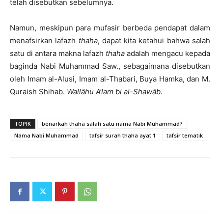
telah disebutkan sebelumnya.
Namun, meskipun para mufasir berbeda pendapat dalam
menafsirkan lafazh
thaha
, dapat kita ketahui bahwa salah
satu di antara makna lafazh
thaha
adalah mengacu kepada
baginda Nabi Muhammad Saw., sebagaimana disebutkan
oleh Imam al-Alusi, Imam al-Thabari, Buya Hamka, dan M.
Quraish Shihab.
Wallāhu A’lam bi al-Shawāb
.
TOPIK
benarkah thaha salah satu nama Nabi Muhammad?
Nama Nabi Muhammad
tafsir surah thaha ayat 1
tafsir tematik