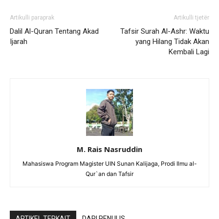
Artikulli paraprak
Artikulli tjetër
Dalil Al-Quran Tentang Akad
Tafsir Surah Al-Ashr: Waktu
Ijarah
yang Hilang Tidak Akan
Kembali Lagi
M. Rais Nasruddin
Mahasiswa Program Magister UIN Sunan Kalijaga, Prodi Ilmu al-
Qur`an dan Tafsir
ARTIKEL TERKAIT
DARI PENULIS