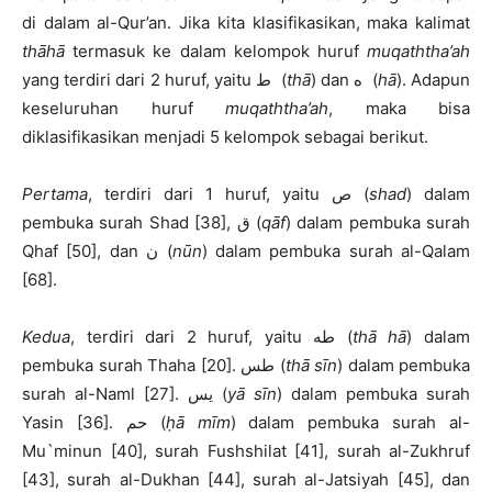
di dalam al-Qur’an. Jika kita klasifikasikan, maka kalimat
thāhā
termasuk ke dalam kelompok huruf
muqaththa’ah
yang terdiri dari 2 huruf, yaitu ط (
thā
) dan ه (
hā
). Adapun
keseluruhan huruf
muqaththa’ah
, maka bisa
diklasifikasikan menjadi 5 kelompok sebagai berikut.
Pertama
, terdiri dari 1 huruf, yaitu ص (
shad
) dalam
pembuka surah Shad [38], ق (
qāf
) dalam pembuka surah
Qhaf [50], dan ن (
nūn
) dalam pembuka surah al-Qalam
[68].
Kedua
, terdiri dari 2 huruf, yaitu طه (
thā hā
) dalam
pembuka surah Thaha [20]. طس (
thā sīn
) dalam pembuka
surah al-Naml [27]. يس (
yā sīn
) dalam pembuka surah
Yasin [36]. حم (
ḥā mīm
) dalam pembuka surah al-
Mu`minun [40], surah Fushshilat [41], surah al-Zukhruf
[43], surah al-Dukhan [44], surah al-Jatsiyah [45], dan