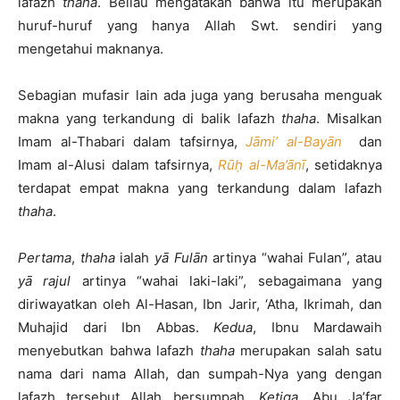
lafazh
thaha
. Beliau mengatakan bahwa itu merupakan
huruf-huruf yang hanya Allah Swt. sendiri yang
mengetahui maknanya.
Sebagian mufasir lain ada juga yang berusaha menguak
makna yang terkandung di balik lafazh
thaha
. Misalkan
Imam al-Thabari dalam tafsirnya,
Jāmi’ al-Bayān
dan
Imam al-Alusi dalam tafsirnya,
Rūḥ al-Ma’ānī
, setidaknya
terdapat empat makna yang terkandung dalam lafazh
thaha
.
Pertama
,
thaha
ialah
yā Fulān
artinya “wahai Fulan”, atau
yā rajul
artinya “wahai laki-laki”, sebagaimana yang
diriwayatkan oleh Al-Hasan, Ibn Jarir, ‘Atha, Ikrimah, dan
Muhajid dari Ibn Abbas.
Kedua
, Ibnu Mardawaih
menyebutkan bahwa lafazh
thaha
merupakan salah satu
nama dari nama Allah, dan sumpah-Nya yang dengan
lafazh tersebut Allah bersumpah.
Ketiga
, Abu Ja’far