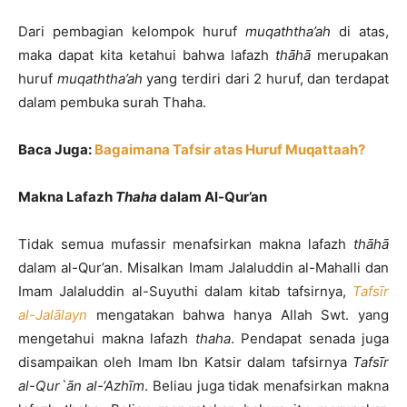
Dari pembagian kelompok huruf
muqaththa’ah
di atas,
maka dapat kita ketahui bahwa lafazh
thāhā
merupakan
huruf
muqaththa’ah
yang terdiri dari 2 huruf, dan terdapat
dalam pembuka surah Thaha.
Baca Juga:
Bagaimana Tafsir atas Huruf Muqattaah?
Makna Lafazh
Thaha
dalam Al-Qur’an
Tidak semua mufassir menafsirkan makna lafazh
thāhā
dalam al-Qur’an. Misalkan Imam Jalaluddin al-Mahalli dan
Imam Jalaluddin al-Suyuthi dalam kitab tafsirnya,
Tafsīr
al-Jalālayn
mengatakan bahwa hanya Allah Swt. yang
mengetahui makna lafazh
thaha
. Pendapat senada juga
disampaikan oleh Imam Ibn Katsir dalam tafsirnya
Tafsīr
al-Qur`ān al-‘Azhīm
. Beliau juga tidak menafsirkan makna