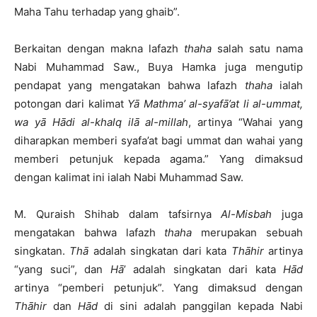
Maha Tahu terhadap yang ghaib”.
Berkaitan dengan makna lafazh
thaha
salah satu nama
Nabi Muhammad Saw., Buya Hamka juga mengutip
pendapat yang mengatakan bahwa lafazh
thaha
ialah
potongan dari kalimat
Yā Mathma’ al-syafā’at li al-ummat,
wa yā Hādi al-khalq ilā al-millah
, artinya “Wahai yang
diharapkan memberi syafa’at bagi ummat dan wahai yang
memberi petunjuk kepada agama.” Yang dimaksud
dengan kalimat ini ialah Nabi Muhammad Saw.
M. Quraish Shihab dalam tafsirnya
Al-Misbah
juga
mengatakan bahwa lafazh
thaha
merupakan sebuah
singkatan.
Thā
adalah singkatan dari kata
Thāhir
artinya
“yang suci”, dan
Hā
’ adalah singkatan dari kata
Hād
artinya “pemberi petunjuk”. Yang dimaksud dengan
Thāhir
dan
Hād
di sini adalah panggilan kepada Nabi