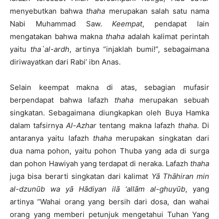
menyebutkan bahwa
thaha
merupakan salah satu nama
Nabi Muhammad Saw.
Keempat
, pendapat lain
mengatakan bahwa makna
thaha
adalah kalimat perintah
yaitu
tha`al-ardh
, artinya “injaklah bumi!”, sebagaimana
diriwayatkan dari Rabi’ ibn Anas.
Selain keempat makna di atas, sebagian mufasir
berpendapat bahwa lafazh
thaha
merupakan sebuah
singkatan. Sebagaimana diungkapkan oleh Buya Hamka
dalam tafsirnya
Al-Azhar
tentang makna lafazh
thaha
. Di
antaranya yaitu lafazh
thaha
merupakan singkatan dari
dua nama pohon, yaitu pohon Thuba yang ada di surga
dan pohon Hawiyah yang terdapat di neraka. Lafazh
thaha
juga bisa berarti singkatan dari kalimat
Yā Thāhiran min
al-dzunūb wa yā Hādiyan ilā ‘allām al-ghuyūb
, yang
artinya “Wahai orang yang bersih dari dosa, dan wahai
orang yang memberi petunjuk mengetahui Tuhan Yang