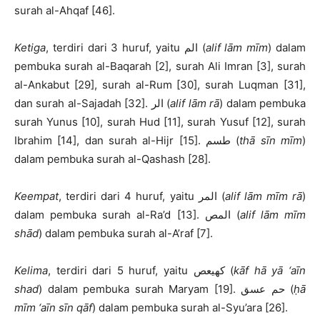
surah al-Ahqaf [46].
Ketiga
, terdiri dari 3 huruf, yaitu الم (
alif
lām
mīm
) dalam
pembuka surah al-Baqarah [2], surah Ali Imran [3], surah
al-Ankabut [29], surah al-Rum [30], surah Luqman [31],
dan surah al-Sajadah [32]. الر (
alif
lām
rā
) dalam pembuka
surah Yunus [10], surah Hud [11], surah Yusuf [12], surah
Ibrahim [14], dan surah al-Hijr [15]. طسم (
thā
sīn
mīm
)
dalam pembuka surah al-Qashash [28].
Keempat
, terdiri dari 4 huruf, yaitu المر (
alif
lām
mīm
rā
)
dalam pembuka surah al-Ra’d [13]. المص (
alif
lām
mīm
shād
) dalam pembuka surah al-A’raf [7].
Kelima
, terdiri dari 5 huruf, yaitu كهيعص (
kāf
hā
yā
‘aīn
shad
) dalam pembuka surah Maryam [19]. حم عسق (
ḥā
mīm
‘aīn
sīn
qāf
) dalam pembuka surah al-Syu’ara [26].