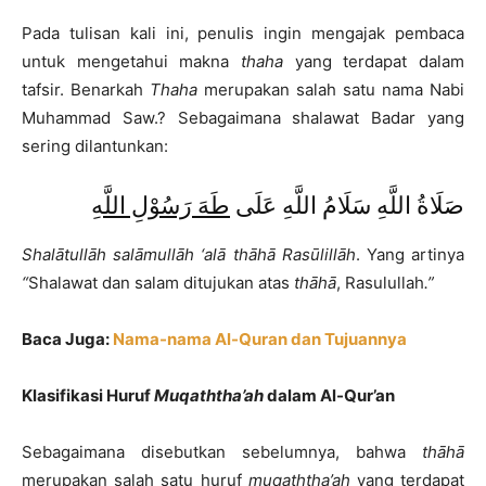
Pada tulisan kali ini, penulis ingin mengajak pembaca
untuk mengetahui makna
thaha
yang terdapat dalam
tafsir. Benarkah
Thaha
merupakan salah satu nama Nabi
Muhammad Saw.? Sebagaimana shalawat Badar yang
sering dilantunkan:
صَلَاةُ اللَّهِ سَلَامُ اللَّهِ عَلَى
طَهَ رَسُوْلِ اللَّهِ
Shalātullāh salāmullāh ‘alā thāhā Rasūlillāh
. Yang artinya
“
Shalawat dan salam ditujukan atas
thāhā
, Rasulullah
.”
Baca Juga:
Nama-nama Al-Quran dan Tujuannya
Klasifikasi Huruf
Muqaththa’ah
dalam Al-Qur’an
Sebagaimana disebutkan sebelumnya, bahwa
thāhā
merupakan salah satu huruf
muqaththa’ah
yang terdapat