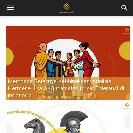
Membaca Retaknya Kebhinekaan: Analisis
Hermeneutika Al-Qur’an atas Krisis Toleransi di
Indonesia