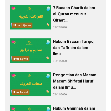
7 Bacaan Gharib dalam
al-Quran menurut
َQiraat...
Ulumul Quran
17/12/2020
Hukum Bacaan Tarqiq
dan Tafkhim dalam
Ilmu...
Ilmu Tajwid
06/11/2020
Pengertian dan Macam-
Macam Shifatul Huruf
dalam Ilmu...
Ilmu Tajwid
02/11/2020
Hukum Ghunnah dalam