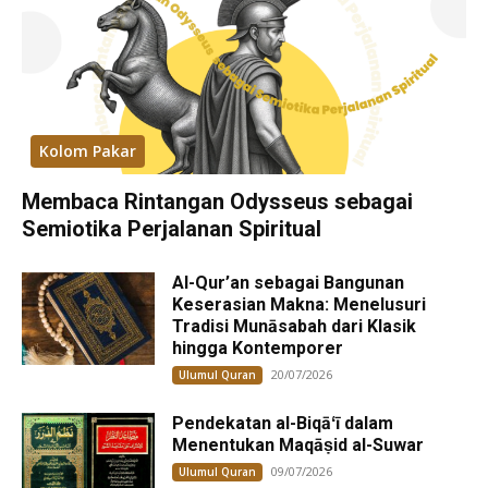
Kolom Pakar
Membaca Rintangan Odysseus sebagai
Semiotika Perjalanan Spiritual
Al-Qur’an sebagai Bangunan
Keserasian Makna: Menelusuri
Tradisi Munāsabah dari Klasik
hingga Kontemporer
20/07/2026
Ulumul Quran
Pendekatan al-Biqāʻī dalam
Menentukan Maqāṣid al-Suwar
09/07/2026
Ulumul Quran