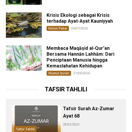
Krisis Ekologi sebagai Krisis
terhadap Ayat-Ayat Kauniyyah
06/07/2026
Kolom Pakar
Membaca Maqāṣid al-Qur’an
Bersama Hannān Lahhām: Dari
Penciptaan Manusia hingga
Kemaslahatan Kehidupan
21/06/2026
Ulumul Quran
TAFSIR TAHLILI
Tafsir Surah Az-Zumar
Ayat 68
28/02/2023
Tafsir Tahlili