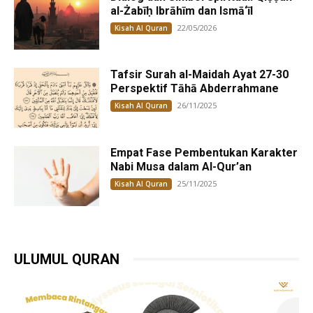
al-Żabīḥ Ibrāhīm dan Ismā‘īl
22/05/2026
Kisah Al Quran
Tafsir Surah al-Maidah Ayat 27-30
Perspektif Tāhā Abderrahmane
26/11/2025
Kisah Al Quran
Empat Fase Pembentukan Karakter
Nabi Musa dalam Al-Qur’an
25/11/2025
Kisah Al Quran
ULUMUL QURAN