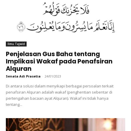
Ilmu Tajwid
Penjelasan Gus Baha tentang
Implikasi Wakaf pada Penafsiran
Alquran
Senata Adi Prasetia
-
24/01/2023
Di antara solusi dalam menyikapi berbagai persoalan terkait
penafsiran Alquran adalah wakaf (penghentian sebentar di
pertengahan bacaan ayat Alquran). Wakaf ini tidak hanya
tentang...