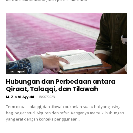
Ilmu Tajwid
Hubungan dan Perbedaan antara
Qiraat, Talaqqi, dan Tilawah
M. Zia Al-Ayyubi
-
18/07/2023
Term qiraat, talaqqi, dan tilawah bukanlah suatu hal yang asing
bagi pegiat studi Alquran dan tafsir. Ketiganya memiliki hubungan
yang erat dengan konteks penggunaan...