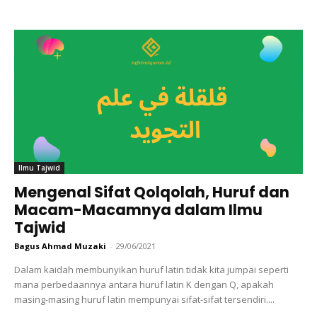
Ilmu Tajwid
Mengenal Sifat Qolqolah, Huruf dan
Macam-Macamnya dalam Ilmu
Tajwid
Bagus Ahmad Muzaki
-
29/06/2021
Dalam kaidah membunyikan huruf latin tidak kita jumpai seperti
mana perbedaannya antara huruf latin K dengan Q, apakah
masing-masing huruf latin mempunyai sifat-sifat tersendiri....