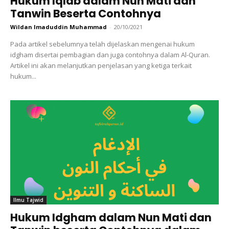
Hukum Iqlab dalam Nun Mati dan
Tanwin Beserta Contohnya
Wildan Imaduddin Muhammad
-
20/10/2021
Pada artikel sebelumnya telah dijelaskan mengenai hukum
idgham disertai pembagian dan juga contohnya dalam Al-Quran.
Artikel ini akan melanjutkan penjelasan yang ketiga terkait
hukum...
Ilmu Tajwid
Hukum Idgham dalam Nun Mati dan