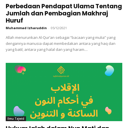
Perbedaan Pendapat Ulama Tentang
Jumlah dan Pembagian Makhraj
Huruf
Muhammad Izharuddin
-
05/12/2021
Allah menurunkan Al-Qur’an sebagai “bacaan yang mulia” yang
dengannya manusia dapat membedakan antara yang haq dan
yang batil, antara yang halal dan yang haram....
Ilmu Tajwid