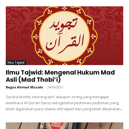
Ilmu Tajwid
Ilmu Tajwid: Mengenal Hukum Mad
Asli (Mad Thobi’i)
Bagus Ahmad Muzaki
-
24/06/2021
Secara teoritis seorang qori’ ataupun orang yang mengajar
membaca Al-Qur’an harus mengetahui pedoman-pedoman yang
telah digariskan para ‘ulama ahli tajwid dan yang telah dibukukan...