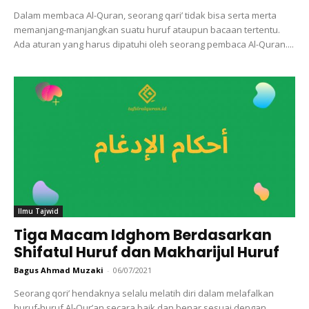
Dalam membaca Al-Quran, seorang qari’ tidak bisa serta merta
memanjang-manjangkan suatu huruf ataupun bacaan tertentu.
Ada aturan yang harus dipatuhi oleh seorang pembaca Al-Quran....
Ilmu Tajwid
Tiga Macam Idghom Berdasarkan
Shifatul Huruf dan Makharijul Huruf
Bagus Ahmad Muzaki
-
06/07/2021
Seorang qori’ hendaknya selalu melatih diri dalam melafalkan
huruf-huruf Al-Qur’an secara baik dan benar sesuai dengan