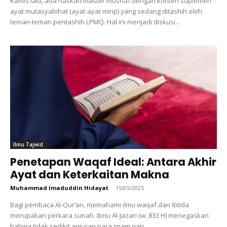
Kamis lalu, ada naskah master mushaf dengan konten suplemen
ayat mutasyabihat (ayat-ayat mirip) yang sedang ditashih oleh
teman-teman pentashih LPMQ. Hal ini menjadi diskusi...
Ilmu Tajwid
Penetapan Waqaf Ideal: Antara Akhir
Ayat dan Keterkaitan Makna
Muhammad Imaduddin Hidayat
-
15/05/2025
Bagi pembaca Al-Qur’an, memahami ilmu waqaf dan ibtida
merupakan perkara sunah. Ibnu Al-Jazari (w. 833 H) menegaskan
bahwa tidak sedikit anjuran para imam qari...