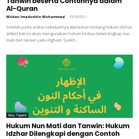
Tanwin beserta Contohnya dalam
Al-Quran
Wildan Imaduddin Muhammad
-
13/10/2021
Setelah pada artikel sebelumnya dijelaskan tentang hukum Idzhar,
artikel kali ini akan menguraikan hukum kedua dalam lingkup nun
mati dan tanwin yaitu Idgham. Syekh...
Ilmu Tajwid
Hukum Nun Mati dan Tanwin: Hukum
Idzhar Dilengkapi dengan Contoh