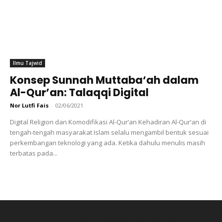
Ilmu Tajwid
Konsep Sunnah Muttaba‘ah dalam
Al-Qur’an: Talaqqi Digital
Nor Lutfi Fais
-
02/06/2021
Digital Religion dan Komodifikasi Al-Qur’an Kehadiran Al-Qur’an di
tengah-tengah masyarakat Islam selalu mengambil bentuk sesuai
perkembangan teknologi yang ada. Ketika dahulu menulis masih
terbatas pada...