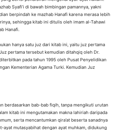
zhab Syafi’i di bawah bimbingan pamannya, yakni
udian berpindah ke mazhab Hanafi karena merasa lebih
nya, sehingga kitab ini ditulis oleh imam al-Tahawi
b Hanafi.
mukan hanya satu juz dari kitab ini, yaitu juz pertama
 Juz pertama tersebut kemudian ditahqiq oleh Dr.
diterbitkan pada tahun 1995 oleh Pusat Penyelidikan
ungan Kementerian Agama Turki. Kemudian Juz
n berdasarkan bab-bab fiqih, tanpa mengikuti urutan
alam kitab ini mengutamakan makna lahiriah daripada
mum, serta mencantumkan qira’at beserta sanadnya
 ayat-ayat mutasyabihat dengan ayat muhkam, didukung