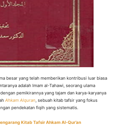
ma besar yang telah memberikan kontribusi luar biasa
i antaranya adalah Imam al-Tahawi, seorang ulama
 dengan pemikirannya yang tajam dan karya-karyanya
lah
Ahkam Alquran
, sebuah kitab tafsir yang fokus
an pendekatan fiqih yang sistematis.
Pengarang Kitab Tafsir Ahkam Al-Qur’an