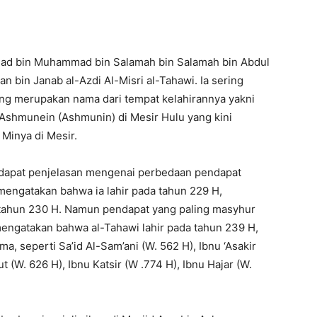
mad bin Muhammad bin Salamah bin Salamah bin Abdul
n bin Janab al-Azdi Al-Misri al-Tahawi. Ia sering
ang merupakan nama dari tempat kelahirannya yakni
 Ashmunein (Ashmunin) di Mesir Hulu yang kini
 Minya di Mesir.
rdapat penjelasan mengenai perbedaan pendapat
mengatakan bahwa ia lahir pada tahun 229 H,
tahun 230 H. Namun pendapat yang paling masyhur
mengatakan bahwa al-Tahawi lahir pada tahun 239 H,
a, seperti Sa’id Al-Sam’ani (W. 562 H), Ibnu ‘Asakir
t (W. 626 H), Ibnu Katsir (W .774 H), Ibnu Hajar (W.