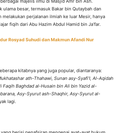
berbagai majelis ilmu di Masjid Amr bin Ash.
k ulama besar, termasuk Bakar bin Qutaybah dan
h melakukan perjalanan ilmiah ke luar Mesir, hanya
jar fiqih dari Abu Hazim Abdul Hamid bin Ja’far.
bdur Rosyad Suhudi dan Makmun Afandi Nur
eberapa kitabnya yang juga popular, diantaranya:
, Mukhatashar ath-Thahawi, Sunan asy-Syafi’I, Al-Aqidah
i Faqih Baghdad al-Husain bin Ali bin Yazid al-
barana, Asy-Syurut ash-Shaqhir, Asy-Syurut al-
ak lagi.
yang berisi penafsiran mengenai ayat-ayat hukum.