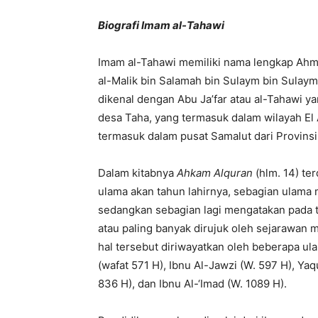
Biografi Imam al-Tahawi
Imam al-Tahawi memiliki nama lengkap Ah
al-Malik bin Salamah bin Sulaym bin Sulayma
dikenal dengan Abu Ja’far atau al-Tahawi y
desa Taha, yang termasuk dalam wilayah El
termasuk dalam pusat Samalut dari Provinsi
Dalam kitabnya
Ahkam Alquran
(hlm. 14) te
ulama akan tahun lahirnya, sebagian ulama 
sedangkan sebagian lagi mengatakan pada 
atau paling banyak dirujuk oleh sejarawan 
hal tersebut diriwayatkan oleh beberapa ulam
(wafat 571 H), Ibnu Al-Jawzi (W. 597 H), Yaqu
836 H), dan Ibnu Al-‘Imad (W. 1089 H).