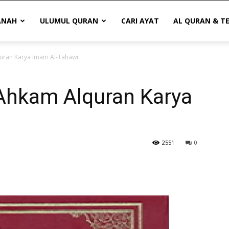
ANAH
ULUMUL QURAN
CARI AYAT
AL QURAN & T
uran Karya Imam Al-Tahawi
Ahkam Alquran Karya
2551
0