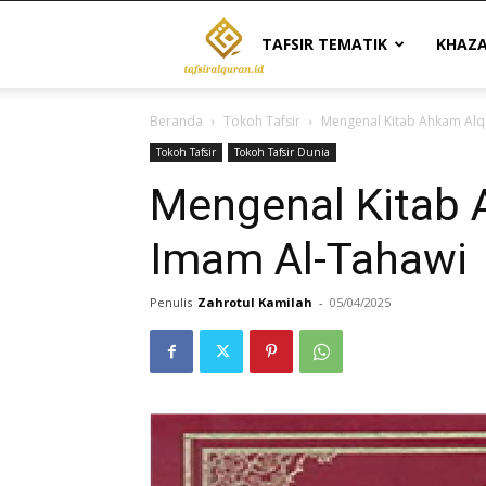
Tafsir
TAFSIR TEMATIK
KHAZ
Beranda
Tokoh Tafsir
Mengenal Kitab Ahkam Alq
Al
Tokoh Tafsir
Tokoh Tafsir Dunia
Mengenal Kitab 
Quran
Imam Al-Tahawi
|
Penulis
Zahrotul Kamilah
-
05/04/2025
Referensi
Tafsir