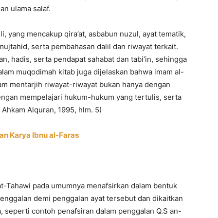
an ulama salaf.
, yang mencakup qira’at, asbabun nuzul, ayat tematik,
mujtahid, serta pembahasan dalil dan riwayat terkait.
, hadis, serta pendapat sahabat dan tabi’in, sehingga
r. Dalam muqodimah kitab juga dijelaskan bahwa imam al-
lam mentarjih riwayat-riwayat bukan hanya dengan
dengan mempelajari hukum-hukum yang tertulis, serta
 Ahkam Alquran, 1995, hlm. 5)
an Karya Ibnu al-Faras
at-Tahawi pada umumnya menafsirkan dalam bentuk
 penggalan demi penggalan ayat tersebut dan dikaitkan
 seperti contoh penafsiran dalam penggalan Q.S an-