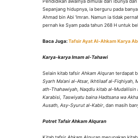
Pendidikan awalnya dimulai dari ibunya dan 
Sepanjang hidupnya, ia berguru pada banya
Ahmad bin Abi ‘Imran. Namun ia tidak perna
pernah ke Syam pada tahun 268 H untuk bela
Baca Juga:
Tafsir Ayat Al-Ahkam Karya A
Karya-karya Imam al-Tahawi
Selain kitab tafsir
Ahkam Alquran
terdapat b
Syarh Ma’ani al-Atsar, Ikhtilaaf al-Fiqhiyah
ath-Thahawiyah, Naqdlu kitab al-Mudallisin l
Karabisi, Taswiyatu baina Hadtsana wa Akha
Ausath, Asy-Syurut al-Kabir
, dan masih bany
Potret Tafsir Ahkam Alquran
Kitab tafsir
Ahkam Alquran
merupakan kitab 