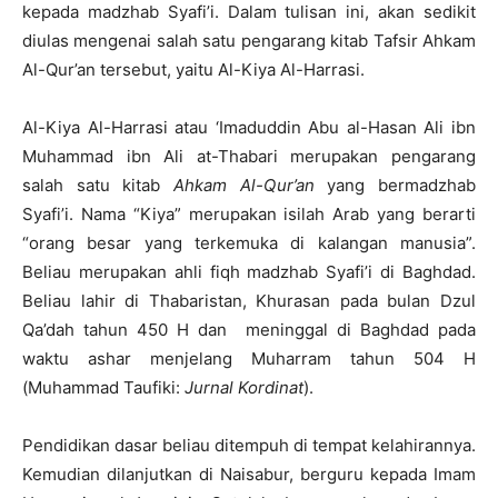
kepada madzhab Syafi’i. Dalam tulisan ini, akan sedikit
diulas mengenai salah satu pengarang kitab Tafsir Ahkam
Al-Qur’an tersebut, yaitu Al-Kiya Al-Harrasi.
Al-Kiya Al-Harrasi atau ‘Imaduddin Abu al-Hasan Ali ibn
Muhammad ibn Ali at-Thabari merupakan pengarang
salah satu kitab
Ahkam Al-Qur’an
yang bermadzhab
Syafi’i. Nama “Kiya” merupakan isilah Arab yang berarti
“orang besar yang terkemuka di kalangan manusia”.
Beliau merupakan ahli fiqh madzhab Syafi’i di Baghdad.
Beliau lahir di Thabaristan, Khurasan pada bulan Dzul
Qa’dah tahun 450 H dan meninggal di Baghdad pada
waktu ashar menjelang Muharram tahun 504 H
(Muhammad Taufiki:
Jurnal Kordinat
).
Pendidikan dasar beliau ditempuh di tempat kelahirannya.
Kemudian dilanjutkan di Naisabur, berguru kepada Imam