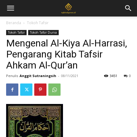
Beranda
Tokoh Tafsir
Tokoh Tafsir
Tokoh Tafsir Dunia
Mengenal Al-Kiya Al-Harrasi,
Pengarang Kitab Tafsir
Ahkam Al-Qur’an
Penulis
Anggit Sutraningsih
-
08/11/2021
3451
0