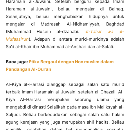
Haramain al-Juwaini. Setelah berguru kepada Imam
Haramain al-Juwaini, beliau mengajar di Baihaq.
Selanjutnya, beliau menghabiskan hidupnya untuk
mengajar di Madrasah Al-Nidhamiyyah, Baghdad
(Muhammad Husein al-dzahabi:
at-Tafsir wa al-
Mufassirun
). Adapun di antara murid-muridnya adalah
Sa’d al-Khair ibn Muhammad al-Anshari dan al-Salafi.
Baca juga:
Etika Bergaul dengan Non muslim dalam
Pandangan Al-Qur’an
Al-Kiya al-Harrasi dianggap sebagai salah satu murid
terbaik Imam Haramain al-Juwaini setelah al-Ghazali. Al-
Kiya Al-Harrasi merupakan seorang ulama yang
mengabdi di dinasti Salajikah pada masa Ibn Maliksyah al-
Saljuqi. Beliau berkedudukan sebagai salah satu hakim
agung kerajaan yang juga merupakan ahli hadits. Beliau
mamiliki kelebihan dalam hal menganalisis sesuatu.