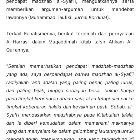
pendapat madzhab al-Syafi’i, menguatkannya serta
memberikan argumen-argumen untuk mendebat
lawannya (Muhammad Taufiki:
Jurnal Kordinat
).
Terkait Fanatismenya, berikut terjemah dari pernyataan
Al-Harrasi dalam Muqaddimah kitab tafsir Ahkam Al-
Qur’annya.
“
Setelah memerhatikan pendapat madzhab-madzhab
yang ada, saya berpendapat bahwa madzhab al-Syafi’i
radliyallah ‘anh adalah yang paling benar, paling lurus,
dan paling bijak, hingga sebagian besar bukan hanya
pada tingkat kebenaran dhann saja; akan tetapi sampai ke
tingkat kebenaran hakiki dan keyakinan pasti. Sebab, al-
Syafi’i mendasarkan madzhabnya pada Kitabullah ta’ala,
dan ia diberi kemudahan dalam memahami maknanya
yang dan menyelam ke dalam gelombang lautannya untuk
mengeluarkan (menyimpulkan) apa yang terkandung di