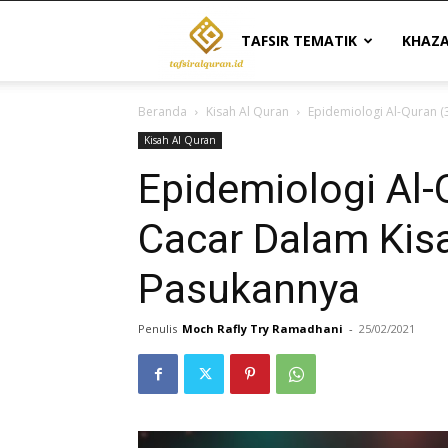
Tafsir
TAFSIR TEMATIK
KHAZ
Beranda
Kisah Al Quran
Epidemiologi Al-Quran 
Al
Kisah Al Quran
Epidemiologi Al-
Quran
Cacar Dalam Kis
Pasukannya
|
Penulis
Moch Rafly Try Ramadhani
-
25/02/2021
Referensi
Tafsir