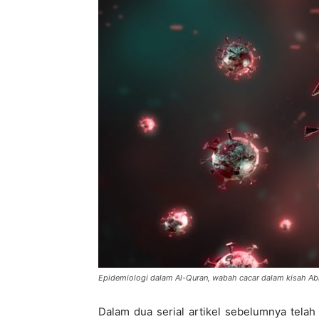
di
Indonesia
Epidemiologi dalam Al-Quran, wabah cacar dalam kisah A
Dalam dua serial artikel sebelumnya tela