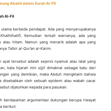
rung Ababil dalam Surah Al-Fîl
ah Al-Fil
ra ulama berbeda pendapat. Ada yang menyerupakanya
-Khaththatif
). Kemudian terkait warnanya, ada yang
u atau hitam. Namun yang menarik adalah apa yang
anya
Tafsir al-Qur’an al-Karim
.
 ayat tersebut adalah sejenis nyamuk atau lalat yang
an, kata
hijarah min sijjil
dimaknai sebagai batu dari
dangan yang demikian, maka Abduh mengklaim bahwa
a disebabkan oleh sebuah epidemi atau wabah cacar
sebut dijatuhkan kepada para pasukan.
h berdasarkan argumentasi dukungan berupa riwayat
 berikut: