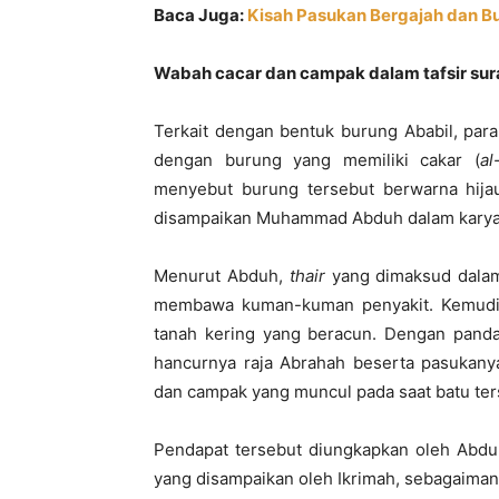
Baca Juga:
Kisah Pasukan Bergajah dan Bu
Wabah
c
acar dan
c
ampak
dalam tafsir sur
Terkait dengan bentuk burung Ababil, pa
dengan burung yang memiliki cakar (
al
menyebut burung tersebut berwarna hija
disampaikan Muhammad Abduh dalam kary
Menurut Abduh,
thair
yang dimaksud dalam
membawa kuman-kuman penyakit. Kemudi
tanah kering yang beracun. Dengan pan
hancurnya raja Abrahah beserta pasukany
dan campak yang muncul pada saat batu ter
Pendapat tersebut diungkapkan oleh Abdu
yang disampaikan oleh Ikrimah, sebagaimana