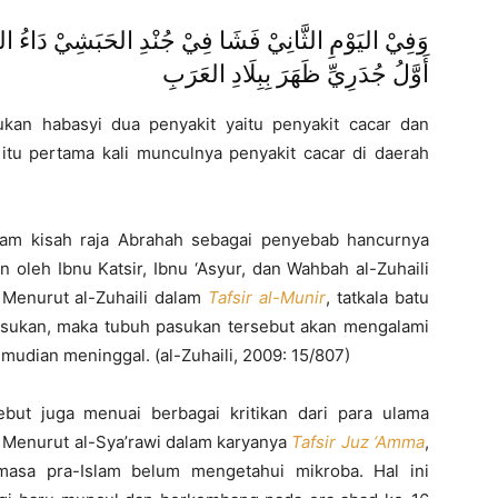
وَفِيْ اليَوْمِ الثَّانِيْ فَشَا فِيْ جُنْدِ الحَبَشِيْ دَاءُ ال
أَوَّلُ جُدَرِيِّ ظَهَرَ بِبِلَادِ العَرَبِ
ukan habasyi dua penyakit yaitu penyakit cacar dan
itu pertama kali munculnya penyakit cacar di daerah
am kisah raja Abrahah sebagai penyebab hancurnya
 oleh Ibnu Katsir, Ibnu ‘Asyur, dan Wahbah al-Zuhaili
 Menurut al-Zuhaili dalam
Tafsir al-Munir
, tatkala batu
sukan, maka tubuh pasukan tersebut akan mengalami
mudian meninggal. (al-Zuhaili, 2009: 15/807)
ut juga menuai berbagai kritikan dari para ulama
. Menurut al-Sya’rawi dalam karyanya
Tafsir Juz ‘Amma
,
asa pra-Islam belum mengetahui mikroba. Hal ini