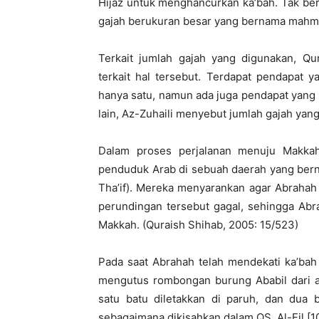
Hijaz untuk menghancurkan ka’bah. Tak b
gajah berukuran besar yang bernama mahmu
Terkait jumlah gajah yang digunakan, Q
terkait hal tersebut. Terdapat pendapat
hanya satu, namun ada juga pendapat yang
lain, Az-Zuhaili menyebut jumlah gajah yan
Dalam proses perjalanan menuju Makka
penduduk Arab di sebuah daerah yang ber
Tha’if). Mereka menyarankan agar Abraha
perundingan tersebut gagal, sehingga Abr
Makkah. (Quraish Shihab, 2005: 15/523)
Pada saat Abrahah telah mendekati ka’ba
mengutus rombongan burung Ababil dari ar
satu batu diletakkan di paruh, dan dua 
sebagaimana dikisahkan dalam QS. Al-Fil [10