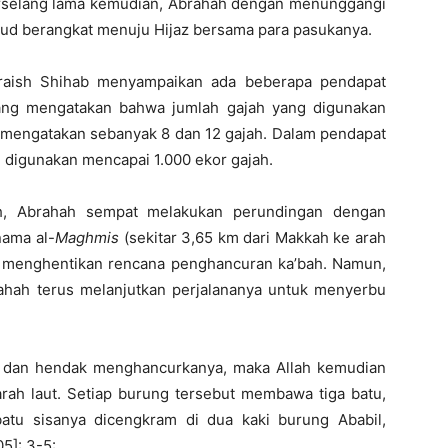
erselang lama kemudian, Abrahah dengan menunggangi
d berangkat menuju Hijaz bersama para pasukanya.
uraish Shihab menyampaikan ada beberapa pendapat
 yang mengatakan bahwa jumlah gajah yang digunakan
 mengatakan sebanyak 8 dan 12 gajah. Dalam pendapat
g digunakan mencapai 1.000 ekor gajah.
h, Abrahah sempat melakukan perundingan dengan
nama al-
Maghmis
(sekitar 3,65 km dari Makkah ke arah
h menghentikan rencana penghancuran ka’bah. Namun,
ahah terus melanjutkan perjalananya untuk menyerbu
h dan hendak menghancurkanya, maka Allah kemudian
ah laut. Setiap burung tersebut membawa tiga batu,
batu sisanya dicengkram di dua kaki burung Ababil,
5]: 3-5: