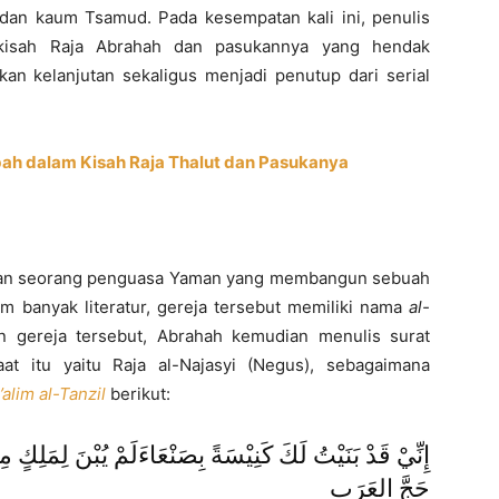
 dan kaum Tsamud. Pada kesempatan kali ini, penulis
isah Raja Abrahah dan pasukannya yang hendak
kan kelanjutan sekaligus menjadi penutup dari serial
bah dalam Kisah Raja Thalut dan Pasukanya
kan seorang penguasa Yaman yang membangun sebuah
m banyak literatur, gereja tersebut memiliki nama
al-
 gereja tersebut, Abrahah kemudian menulis surat
aat itu yaitu Raja al-Najasyi (Negus), sebagaimana
’alim al-Tanzil
berikut:
إِنِّيْ قَدْ بَنَيْتُ لَكَ كَنِيْسَةً بِصَنْعَاءَلَمْ يُبْنَ لِمَلِكٍ م
حَجَّ العَرَبِ