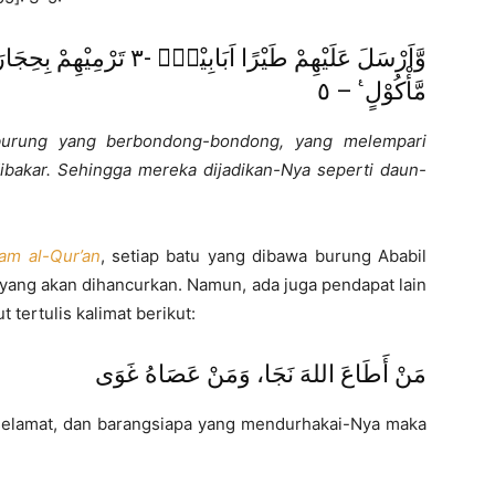
مَّأْكُوْلٍ ࣖ – ٥
urung yang berbondong-bondong, yang melempari
dibakar. Sehingga mereka dijadikan-Nya seperti daun-
kam al-Qur’an
, setiap batu yang dibawa burung Ababil
 yang akan dihancurkan. Namun, ada juga pendapat lain
tertulis kalimat berikut:
مَنْ أَطَاعَ اللهَ نَجَا، وَمَنْ عَصَاهُ غَوَى
 selamat, dan barangsiapa yang mendurhakai-Nya maka