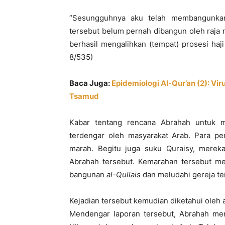
“Sesungguhnya aku telah membangunkan
tersebut belum pernah dibangun oleh raja
berhasil mengalihkan (tempat) prosesi haj
8/535)
Baca Juga:
Epidemiologi Al-Qur’an (2): V
Tsamud
Kabar tentang rencana Abrahah untuk m
terdengar oleh masyarakat Arab. Para p
marah. Begitu juga suku Quraisy, merek
Abrahah tersebut. Kemarahan tersebut m
bangunan
al-Qullais
dan meludahi gereja ter
Kejadian tersebut kemudian diketahui ole
Mendengar laporan tersebut, Abrahah men