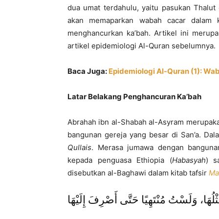
dua umat terdahulu, yaitu pasukan Thalut
akan memaparkan wabah cacar dalam k
menghancurkan ka’bah. Artikel ini merupa
artikel epidemiologi Al-Quran sebelumnya.
Baca Juga:
Epidemiologi Al-Quran (1): Wa
Latar Belakang Penghancuran Ka’bah
Abrahah ibn al-Shabah al-Asyram merupa
bangunan gereja yang besar di San’a. Dala
Qullais
. Merasa jumawa dengan bangunan
kepada penguasa Ethiopia (
Habasyah
) s
disebutkan al-Baghawi dalam kitab tafsir
Ma
ِثْلُهَا، وَلَسْتُ مُنْتَهِيًا حَتَّى أَصْرِفَ إِلَيْهَا