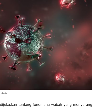
brahah
h dijelaskan tentang fenomena wabah yang menyerang