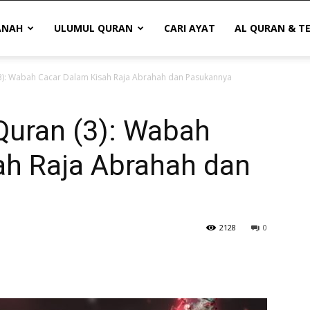
ANAH
ULUMUL QURAN
CARI AYAT
AL QURAN & T
(3): Wabah Cacar Dalam Kisah Raja Abrahah dan Pasukannya
Quran (3): Wabah
ah Raja Abrahah dan
2128
0