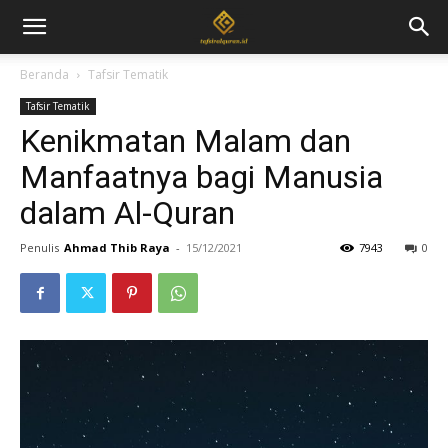
Beranda
Tafsir Tematik
Tafsir Tematik
Kenikmatan Malam dan
Manfaatnya bagi Manusia
dalam Al-Quran
Penulis
Ahmad Thib Raya
-
15/12/2021
7943
0