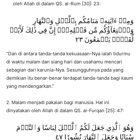
oleh Allah di dalam QS. al-Rum [30]: 23:
وَمِنۡ ءَايَٰتِهِۦ مَنَامُكُم بِٱلَّيۡلِ وَٱلنَّهَارِ
وَٱبۡتِغَآؤُكُم مِّن فَضۡلِهِۦٓۚ إِنَّ فِي ذَٰلِكَ لَأٓيَٰتٖ
لِّقَوۡمٖ يَسۡمَعُونَ ٢٣
“Dan di antara tanda-tanda kekuasaan-Nya ialah tidurmu
di waktu malam dan siang hari dan usahamu mencari
sebagian dari karunia-Nya. Sesungguhnya pada yang
demikian itu benar-benar terdapat tanda-tanda bagi kaum
yang mendengarkan.”
2. Malam menjadi pakaian bagi manusia. Hal ini
dinyatakan oleh Allah di dalam QS. al-Furqan [25]: 47:
وَهُوَ ٱلَّذِي جَعَلَ لَكُمُ ٱلَّيۡلَ لِبَاسٗا وَٱلنَّوۡمَ
سُبَاتٗا وَجَعَلَ ٱلنَّهَارَ نُشُورٗا ٤٧