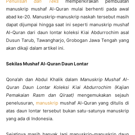
Penulisan dan Teks
memperkirakan pembuatan
manuskrip mushaf Al-Quran mulai berhenti pada awal
abad ke-20. Manuskrip-manuskrip naskah tersebut masih
dapat dijumpai hingga saat ini seperti manuskrip mushaf
Al-Quran dari daun lontar koleksi Kiai Abdurrochim asal
Dusun Tarub, Tawangharjo, Grobogan Jawa Tengah yang
akan dikaji dalam artikel ini.
Sekilas Mushaf Al-Quran Daun Lontar
Qona’ah dan Abdul Khalik dalam
Manuskrip Mushaf Al-
Quran Daun Lontar Koleksi Kiai Abdurrochim (Kajian
Pemakaian Rasm dan Qiraat)
mengemukakan sejauh
penelusuran,
manuskrip
mushaf Al-Quran yang ditulis di
atas daun lontar tersebut bukan satu-satunya manuskrip
yang ada di Indonesia.
Sejatinya masih banyak lagi manuskrip-manuskrip daun