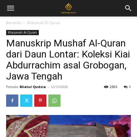
Beranda
Khazanah Al-Quran
Khazanah Al-Quran
Manuskrip Mushaf Al-Quran
dari Daun Lontar: Koleksi Kiai
Abdurrachim asal Grobogan,
Jawa Tengah
Penulis
Miatul Qudsia
-
12/12/2020
2305
0