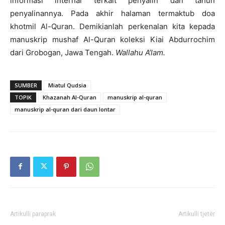
informasi internal terkait penyalin dan tahun
penyalinannya. Pada akhir halaman termaktub doa
khotmil Al-Quran. Demikianlah perkenalan kita kepada
manuskrip mushaf Al-Quran koleksi Kiai Abdurrochim
dari Grobogan, Jawa Tengah.
Wallahu A’lam.
SUMBER
Miatul Qudsia
TOPIK
Khazanah Al-Quran
manuskrip al-quran
manuskrip al-quran dari daun lontar
Artikulli paraprak
Artikulli tjetër