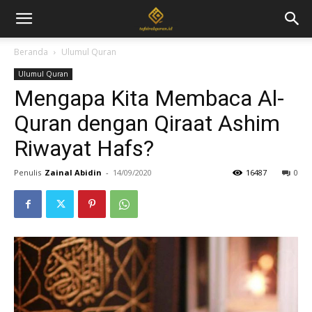
Beranda
Ulumul Quran
Ulumul Quran
Mengapa Kita Membaca Al-
Quran dengan Qiraat Ashim
Riwayat Hafs?
Penulis
Zainal Abidin
-
14/09/2020
16487
0