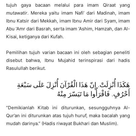
tujuh gaya bacaan melalui para imam Qiraat yang
mutawatir
. Mereka yaitu imam Nafi’ dari Madinah, imam
Ibnu Katsir dari Mekkah, imam Ibnu Amir dari Syam, imam
Abu ‘Amr dari Basrah, serta imam ‘Ashim, Hamzah, dan Al-
Kisai, ketiganya dari Kufah.
Pemilihan tujuh varian bacaan ini oleh sebagian peneliti
disebut bahwa, Ibnu Mujahid terinspirasi dari hadis
Rasulullah berikut.
هَكَذَا أُنْزِلَتْ. إِنّ هَذَا الْقُرْآنَ أُنْزِلَ عَلَى سَبْعَةِ
أَحْرُفٍ. فَاقْرَأُوا مَا تَيَسّرَ مِنْهُ
“Demikianlah Kitab ini diturunkan, sesungguhnya Al-
Qur’an ini diturunkan atas tujuh huruf, maka bacalah yang
mudah darinya.” (Hadis riwayat Bukhari dan Muslim).