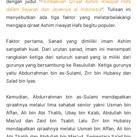
dengan judul
“
Pembakuan Qiraat Ashim Riwayat Hafs
dalam Sejarah dan Jejaknya di Indonesia
”.
Tulisan ini
menyebutkan ada tiga faktor yang melatarbelakangi
mengapa qiraat Ashim riwayat Hafs begitu populer.
Faktor pertama, Sanad yang dimiliki imam Ashim
sangatlah kuat. Dari urutan sanad, imam ini menempati
rangkaian ketiga dari seluruh sanad yang ia miliki dari
gurunya yang bersambung ke Rasulullah. Ketiga gurunya
yaitu Abdurrahman bin as-Sulami, Zirr bin Hubaisy dan
Sa’ad bin Iyas.
Kemudian, Abdurrahman bin as-Sulami mendapatkan
qiraahnya melalui lima sahabat senior yakni Usman bin
Affan, Ali bin Abi Thalib, Ubay bin Ka’ab, Abdullah bin
Mas’ud dan Zaid bin Tsabit. Lalu Zirr bin Hubaisy
mendapatkan qiraahnya melalui Usman bin Affan, Ali bin
Abi Thalib dan Abdullah bin Mas’ud. Sementara Sa’ad bin