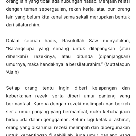
orang lain yang tidak ada hubungan nasab. Menjalin relasi
‎dengan teman sepergaulan, rekan kerja, atau pun orang
lain yang belum kita ‎kenal sama sekali merupakan bentuk
dari silaturahim.‎
Dalam sebuah hadis, Rasulullah Saw menyatakan,
“Barangsiapa yang ‎senang untuk dilapangkan (atau
diberkahi) rezekinya, atau ditunda ‎‎(dipanjangkan)
umurnya, maka hendaknya ia bersilaturahim.” (Muttafaqun
‎‎‘Alaih)‎
Setiap orang tentu ingin diberi kelapangan dan
keberkahan rezeki serta ‎diberi umur panjang yang
bermanfaat. Karena dengan rezeki melimpah nan ‎berkah
serta umur panjang yang bermanfaat, maka kebahagiaan
hidup ada ‎dalam genggaman. Belum lagi kelak di akhirat,
orang yang dikaruniai rezeki ‎melimpah dan dipergunakan
untuk kepentingan fi sabilillah, juga umur ‎panjang yang