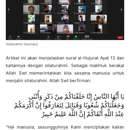
Silaturahmi (Ilustrasi)
Artikel ini akan menjelaskan surat al-Hujurat Ayat 13 dan
kaitannya dengan silaturahmi. Sebagai makhluk berakal
Allah Swt memerintahkan kita sesama manusia untuk
menjalin silaturahmi. Allah Swt berfirman:
يَا أَيُّهَا النَّاسُ إِنَّا خَلَقْنَاكُمْ مِنْ ذَكَرٍ وَأُنْثَى
وَجَعَلْنَاكُمْ شُعُوبًا وَقَبَائِلَ لِتَعَارَفُوا إِنَّ أَكْرَمَكُمْ
عِنْدَ اللَّهِ أَتْقَاكُمْ إِنَّ اللَّهَ عَلِيمٌ خَبِيرٌ
“Hai manusia, sesungguhnya Kami menciptakan kalian