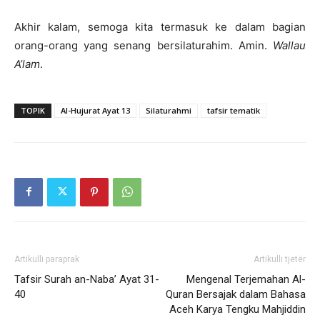
Akhir kalam, semoga kita termasuk ke dalam bagian
orang-orang yang senang ‎bersilaturahim.‎ Amin.
Wallau
A’lam
.
TOPIK
Al-Hujurat Ayat 13
Silaturahmi
tafsir tematik
Artikulli paraprak
Artikulli tjetër
Tafsir Surah an-Naba’ Ayat 31-
Mengenal Terjemahan Al-
40
Quran Bersajak dalam Bahasa
Aceh Karya Tengku Mahjiddin