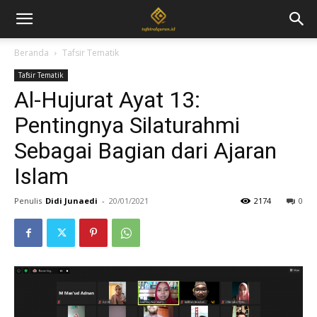
Beranda
Tafsir Tematik
Tafsir Tematik
Al-Hujurat Ayat 13:
Pentingnya Silaturahmi
Sebagai Bagian dari Ajaran
Islam
Penulis
Didi Junaedi
-
20/01/2021
2174
0