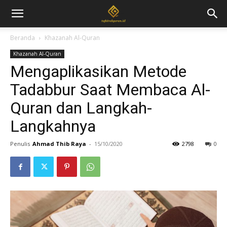
Beranda
Khazanah Al-Quran
Khazanah Al-Quran
Mengaplikasikan Metode
Tadabbur Saat Membaca Al-
Quran dan Langkah-
Langkahnya
Penulis
Ahmad Thib Raya
-
15/10/2020
2798
0