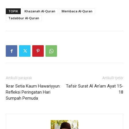
TOPIK
Khazanah Al-Quran
Membaca Al-Quran
Tadabbur Al-Quran
Artikulli paraprak
Artikulli tjetër
Ikrar Setia Kaum Hawariyyun:
Tafsir Surat Al An’am Ayat 15-
Refleksi Peringatan Hari
18
Sumpah Pemuda