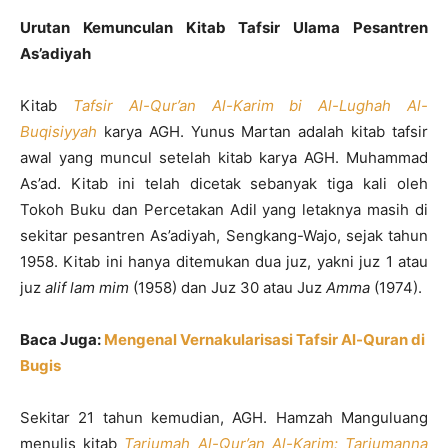
Urutan Kemunculan Kitab Tafsir Ulama Pesantren
As’adiyah
Kitab
Tafsir Al-Qur’an Al-Karim bi Al-Lughah Al-
Buqisiyyah
karya AGH. Yunus Martan adalah kitab tafsir
awal yang muncul setelah kitab karya AGH. Muhammad
As’ad. Kitab ini telah dicetak sebanyak tiga kali oleh
Tokoh Buku dan Percetakan Adil yang letaknya masih di
sekitar pesantren As’adiyah, Sengkang-Wajo, sejak tahun
1958. Kitab ini hanya ditemukan dua juz, yakni juz 1 atau
juz
alif lam mim
(1958) dan Juz 30 atau Juz
Amma
(1974).
Baca Juga:
Mengenal Vernakularisasi Tafsir Al-Quran di
Bugis
Sekitar 21 tahun kemudian, AGH. Hamzah Manguluang
menulis kitab
Tarjumah Al-Qur’an Al-Karim: Tarjumanna