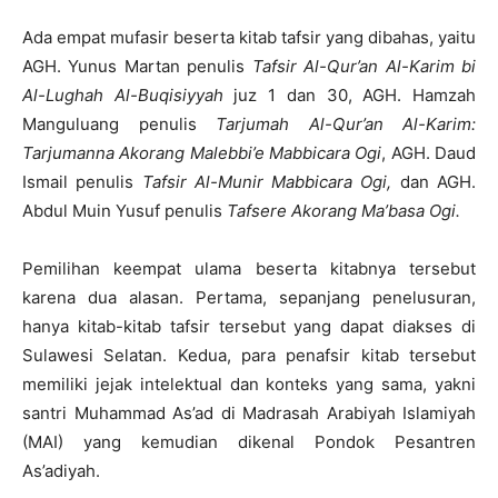
Ada empat mufasir beserta kitab tafsir yang dibahas, yaitu
AGH. Yunus Martan penulis
Tafsir Al-Qur’an Al-Karim bi
Al-Lughah Al-Buqisiyyah
juz 1 dan 30, AGH. Hamzah
Manguluang penulis
Tarjumah Al-Qur’an Al-Karim:
Tarjumanna Akorang Malebbi’e Mabbicara Ogi
, AGH. Daud
Ismail penulis
Tafsir Al-Munir Mabbicara Ogi,
dan AGH.
Abdul Muin Yusuf penulis
Tafsere Akorang Ma’basa Ogi.
Pemilihan keempat ulama beserta kitabnya tersebut
karena dua alasan. Pertama, sepanjang penelusuran,
hanya kitab-kitab tafsir tersebut yang dapat diakses di
Sulawesi Selatan. Kedua, para penafsir kitab tersebut
memiliki jejak intelektual dan konteks yang sama, yakni
santri Muhammad As’ad di Madrasah Arabiyah Islamiyah
(MAI) yang kemudian dikenal Pondok Pesantren
As’adiyah.