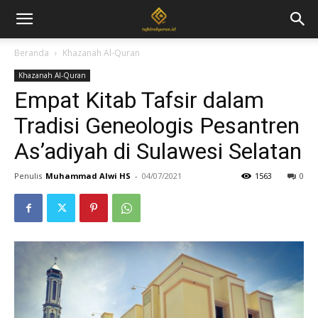
Beranda
Khazanah Al-Quran
Khazanah Al-Quran
Empat Kitab Tafsir dalam
Tradisi Geneologis Pesantren
As’adiyah di Sulawesi Selatan
Penulis
Muhammad Alwi HS
-
04/07/2021
1563
0