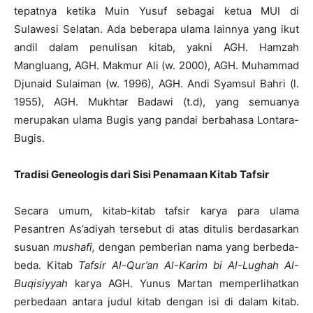
tepatnya ketika Muin Yusuf sebagai ketua MUI di
Sulawesi Selatan. Ada beberapa ulama lainnya yang ikut
andil dalam penulisan kitab, yakni AGH. Hamzah
Mangluang, AGH. Makmur Ali (w. 2000), AGH. Muhammad
Djunaid Sulaiman (w. 1996), AGH. Andi Syamsul Bahri (l.
1955), AGH. Mukhtar Badawi (t.d), yang semuanya
merupakan ulama Bugis yang pandai berbahasa Lontara-
Bugis.
Tradisi Geneologis dari Sisi Penamaan Kitab Tafsir
Secara umum, kitab-kitab tafsir karya para ulama
Pesantren As’adiyah tersebut di atas ditulis berdasarkan
susuan
mushafi,
dengan pemberian nama yang berbeda-
beda. Kitab
Tafsir Al-Qur’an Al-Karim bi Al-Lughah Al-
Buqisiyyah
karya AGH. Yunus Martan memperlihatkan
perbedaan antara judul kitab dengan isi di dalam kitab.