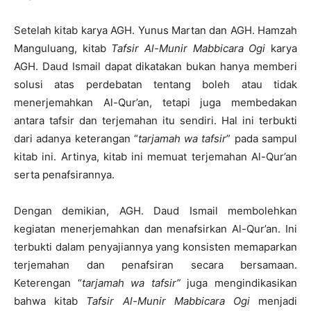
Setelah kitab karya AGH. Yunus Martan dan AGH. Hamzah
Manguluang, kitab
Tafsir Al-Munir Mabbicara Ogi
karya
AGH. Daud Ismail dapat dikatakan bukan hanya memberi
solusi atas perdebatan tentang boleh atau tidak
menerjemahkan Al-Qur’an, tetapi juga membedakan
antara tafsir dan terjemahan itu sendiri. Hal ini terbukti
dari adanya keterangan “
tarjamah wa tafsir
” pada sampul
kitab ini. Artinya, kitab ini memuat terjemahan Al-Qur’an
serta penafsirannya.
Dengan demikian, AGH. Daud Ismail membolehkan
kegiatan menerjemahkan dan menafsirkan Al-Qur’an. Ini
terbukti dalam penyajiannya yang konsisten memaparkan
terjemahan dan penafsiran secara bersamaan.
Keterengan “
tarjamah wa tafsir”
juga mengindikasikan
bahwa kitab
Tafsir Al-Munir Mabbicara Ogi
menjadi