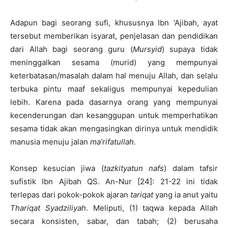
Adapun bagi seorang sufi, khususnya Ibn ‘Ajibah, ayat
tersebut memberikan isyarat, penjelasan dan pendidikan
dari Allah bagi seorang guru (
Mursyid
) supaya tidak
meninggalkan sesama (murid) yang mempunyai
keterbatasan/masalah dalam hal menuju Allah, dan selalu
terbuka pintu maaf sekaligus mempunyai kepedulian
lebih. Karena pada dasarnya orang yang mempunyai
kecenderungan dan kesanggupan untuk memperhatikan
sesama tidak akan mengasingkan dirinya untuk mendidik
manusia menuju jalan
ma’rifatullah.
Konsep kesucian jiwa (
tazkityatun nafs
) dalam tafsir
sufistik Ibn Ajibah QS. An-Nur [24]: 21-22 ini tidak
terlepas dari pokok-pokok ajaran
tariqat
yang ia anut yaitu
Thariqat Syadziliyah
. Meliputi, (1) taqwa kepada Allah
secara konsisten, sabar, dan tabah; (2) berusaha