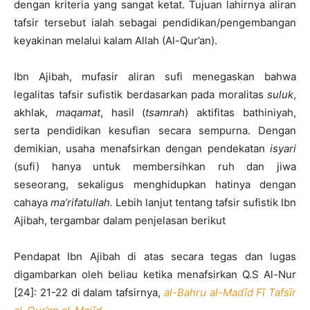
dengan kriteria yang sangat ketat. Tujuan lahirnya aliran
tafsir tersebut ialah sebagai pendidikan/pengembangan
keyakinan melalui kalam Allah (Al-Qur’an).
Ibn Ajibah, mufasir aliran sufi menegaskan bahwa
legalitas tafsir sufistik berdasarkan pada moralitas
suluk
,
akhlak,
maqamat
, hasil (
tsamrah
) aktifitas bathiniyah,
serta pendidikan kesufian secara sempurna. Dengan
demikian, usaha menafsirkan dengan pendekatan
isyari
(sufi) hanya untuk membersihkan ruh dan jiwa
seseorang, sekaligus menghidupkan hatinya dengan
cahaya
ma’rifatullah.
Lebih lanjut tentang tafsir sufistik Ibn
Ajibah, tergambar dalam penjelasan berikut
Pendapat Ibn Ajibah di atas secara tegas dan lugas
digambarkan oleh beliau ketika menafsirkan Q.S Al-Nur
[24]: 21-22 di dalam tafsirnya,
al-Bahru al-Madīd Fī Tafsīr