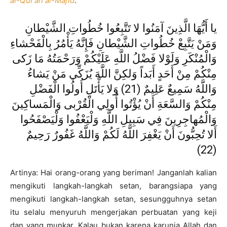
al-Qur’an al-Majīd
.
يا أَيُّهَا الَّذِينَ آمَنُوا لا تَتَّبِعُوا خُطُواتِ الشَّيْطانِ
وَمَنْ يَتَّبِعْ خُطُواتِ الشَّيْطانِ فَإِنَّهُ يَأْمُرُ بِالْفَحْشاءِ
وَالْمُنْكَرِ وَلَوْلا فَضْلُ اللَّهِ عَلَيْكُمْ وَرَحْمَتُهُ مَا زَكى
مِنْكُمْ مِنْ أَحَدٍ أَبَداً وَلكِنَّ اللَّهَ يُزَكِّي مَنْ يَشاءُ
وَاللَّهُ سَمِيعٌ عَلِيمٌ (21) وَلا يَأْتَلِ أُولُوا الْفَضْلِ
مِنْكُمْ وَالسَّعَةِ أَنْ يُؤْتُوا أُولِي الْقُرْبى وَالْمَساكِينَ
وَالْمُهاجِرِينَ فِي سَبِيلِ اللَّهِ وَلْيَعْفُوا وَلْيَصْفَحُوا
أَلا تُحِبُّونَ أَنْ يَغْفِرَ اللَّهُ لَكُمْ وَاللَّهُ غَفُورٌ رَحِيمٌ
(22)
Artinya: Hai orang-orang yang beriman! Janganlah kalian
mengikuti langkah-langkah setan, barangsiapa yang
mengikuti langkah-langkah setan, sesungguhnya setan
itu selalu menyuruh mengerjakan perbuatan yang keji
dan yang munkar. Kalau bukan karena karunia Allah dan