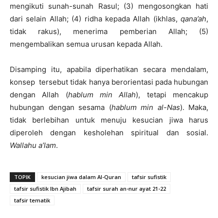
mengikuti sunah-sunah Rasul; (3) mengosongkan hati
dari selain Allah; (4) ridha kepada Allah (ikhlas,
qana’ah
,
tidak rakus), menerima pemberian Allah; (5)
mengembalikan semua urusan kepada Allah.
Disamping itu, apabila diperhatikan secara mendalam,
konsep tersebut tidak hanya berorientasi pada hubungan
dengan Allah (
hablum min Allah
), tetapi mencakup
hubungan dengan sesama (
hablum min al-Nas
). Maka,
tidak berlebihan untuk menuju kesucian jiwa harus
diperoleh dengan kesholehan spiritual dan sosial.
Wallahu a’lam
.
TOPIK
kesucian jiwa dalam Al-Quran
tafsir sufistik
tafsir sufistik Ibn Ajibah
tafsir surah an-nur ayat 21-22
tafsir tematik