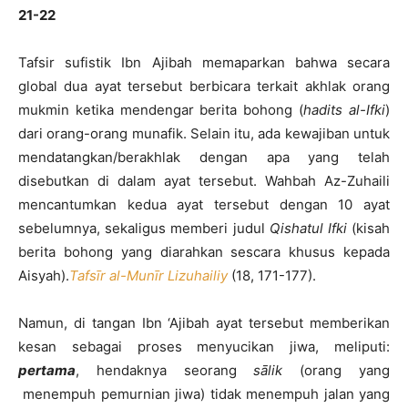
21-22
Tafsir sufistik Ibn Ajibah memaparkan bahwa secara
global dua ayat tersebut berbicara terkait akhlak orang
mukmin ketika mendengar berita bohong (
hadits al-Ifki
)
dari orang-orang munafik. Selain itu, ada kewajiban untuk
mendatangkan/berakhlak dengan apa yang telah
disebutkan di dalam ayat tersebut. Wahbah Az-Zuhaili
mencantumkan kedua ayat tersebut dengan 10 ayat
sebelumnya, sekaligus memberi judul
Qishatul Ifki
(kisah
berita bohong yang diarahkan sescara khusus kepada
Aisyah).
Tafsīr al-Munīr Lizuhailiy
(18, 171-177).
Namun, di tangan Ibn ‘Ajibah ayat tersebut memberikan
kesan sebagai proses menyucikan jiwa, meliputi:
pertama
, hendaknya seorang
sālik
(orang yang
menempuh pemurnian jiwa) tidak menempuh jalan yang