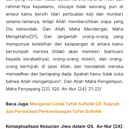
rahmat-Nya kepadamu, niscaya tidak seorang pun di
antara kamu bersih (dari perbuatan keji dan munkar)
selama-lamanya, tetapi Allah membersihkan siapa yang
Dia kehendaki. Dan Allah Maha Mendengar, Maha
Mengetahui[21]. Dan janganlah orang-orang yang
mempunyai kelebihan dan kelapangan di antara kamu
bersumpah mereka (tidak) akan memberi (bantuan)
kepada kerabat(nya), orang-orang miskin, dan orang-
orang berhijrah di jalan Allah, dan hendaklah mereka
memaafkan dan berlapang dada. Apakah kamu tidak suka
bahwa Allah mengampuni?. Dan Allah Maha Pengampun,
Maha Penyayang [22]. (QS. An-Nur [24]: 21-22)
Baca Juga:
Mengenal Corak Tafsir Sufistik (2): Sejarah
dan Periodisasi Perkembangan Tafsir Sufistik
Konseptu
a
lisasi Kesucian Jiwa dalam QS
.
An
-Nur [24]: