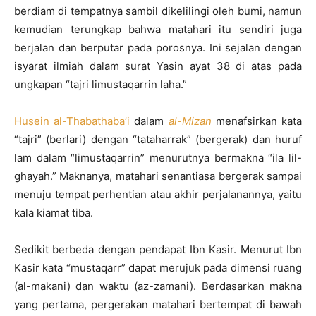
berdiam di tempatnya sambil dikelilingi oleh bumi, namun
kemudian terungkap bahwa matahari itu sendiri juga
berjalan dan berputar pada porosnya. Ini sejalan dengan
isyarat ilmiah dalam surat Yasin ayat 38 di atas pada
ungkapan “tajri limustaqarrin laha.”
Husein al-Thabathaba’i
dalam
al-Mizan
menafsirkan kata
“tajri” (berlari) dengan “tataharrak” (bergerak) dan huruf
lam dalam “limustaqarrin” menurutnya bermakna “ila lil-
ghayah.” Maknanya, matahari senantiasa bergerak sampai
menuju tempat perhentian atau akhir perjalanannya, yaitu
kala kiamat tiba.
Sedikit berbeda dengan pendapat Ibn Kasir. Menurut Ibn
Kasir kata “mustaqarr” dapat merujuk pada dimensi ruang
(al-makani) dan waktu (az-zamani). Berdasarkan makna
yang pertama, pergerakan matahari bertempat di bawah