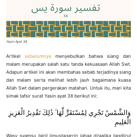
Yasin Ayat 38
Artikel
sebelumnya
menyebutkan bahwa siang dan
malam merupakan salah satu tanda kekuasaan Allah Swt.
Adapun artikel ini akan membahas sebab terjadinya siang
dan malam serta melihat lebih jauh bagaimana kuasa
Allah Swt dalam pergerakan matahari. Untuk itu, mari kita
simak tafsir surat Yasin ayat 38 berikut ini:
وَالشَّمْسُ تَجْرِي لِمُسْتَقَرٍّ لَّهَا ۚ ذَٰلِكَ تَقْدِيرُ الْعَزِيزِ
الْعَلِيمِ
Wasy syamsu tajrii limustaqarrin lahaa dzaalika taqdiirul