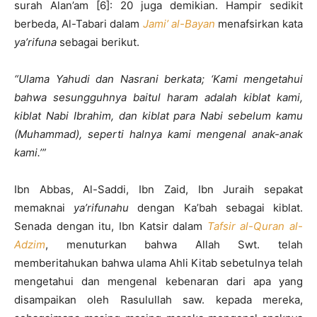
surah Alan’am [6]: 20 juga demikian. Hampir sedikit
berbeda, Al-Tabari dalam
Jami’ al-Bayan
menafsirkan kata
ya’rifuna
sebagai berikut.
“Ulama Yahudi dan Nasrani berkata; ‘Kami mengetahui
bahwa sesungguhnya baitul haram adalah kiblat kami,
kiblat Nabi Ibrahim, dan kiblat para Nabi sebelum kamu
(Muhammad), seperti halnya kami mengenal anak-anak
kami.’”
Ibn Abbas, Al-Saddi, Ibn Zaid, Ibn Juraih sepakat
memaknai
ya’rifunahu
dengan Ka’bah sebagai kiblat.
Senada dengan itu, Ibn Katsir dalam
Tafsir al-Quran al-
Adzim
, menuturkan bahwa Allah Swt. telah
memberitahukan bahwa ulama Ahli Kitab sebetulnya telah
mengetahui dan mengenal kebenaran dari apa yang
disampaikan oleh Rasulullah saw. kepada mereka,