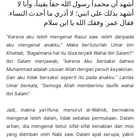
أشهد أن محمداً رسول الله حقاً يقيناً، وأنا لا
أشهد بذلك على ابني؛ لا أدري ما أحدث النساء.
فقال عمر: وفقك الله يا ابن سلام
“
Karena aku lebih mengenal Rasul saw
.
lebih
daripada
aku
mengenal anakku
.
” Maka bertuturlah Umar bin
Khattab, “Bagaimana
hal
itu
bisa terjadi
Wahai Ibn Salam?”
Ibn Salam menjawab, “karena Aku bersaksi bahwa
Muhammad adalah utusan Allah dengan penuh keyakinan.
Dan aku tidak bersaksi
seperti
itu pada anakku
.
” Lantas
Umar
berkata
, “Semoga Allah memberimu
taufik
wahai
Ibn Salam
”
.
Jadi, makna
ya’rifuna
, menurut al-Wahidi, bermakna
mengenal lebih dalam, tidak sebatas permukaan. Dalam
artian, dia mengenal betul sifat-sifat kenabian dan misi
yang diemban oleh Nabi saw. Dalam ayat serupa, yakni