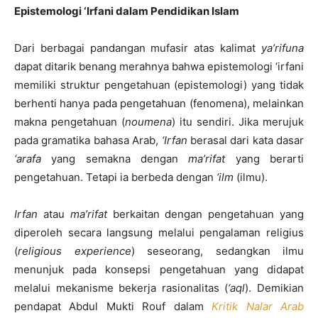
Epistemologi ‘Irfani dalam Pendidikan Islam
Dari berbagai pandangan mufasir atas kalimat
ya’rifuna
dapat ditarik benang merahnya bahwa epistemologi ‘irfani
memiliki struktur pengetahuan (epistemologi) yang tidak
berhenti hanya pada pengetahuan (fenomena), melainkan
makna pengetahuan (
noumena
) itu sendiri. Jika merujuk
pada gramatika bahasa Arab,
‘Irfan
berasal dari kata dasar
‘arafa
yang semakna dengan
ma’rifat
yang berarti
pengetahuan. Tetapi ia berbeda dengan
‘ilm
(ilmu).
Irfan
atau
ma’rifat
berkaitan dengan pengetahuan yang
diperoleh secara langsung melalui pengalaman religius
(
religious experience
) seseorang, sedangkan ilmu
menunjuk pada konsepsi pengetahuan yang didapat
melalui mekanisme bekerja rasionalitas (
‘aql
). Demikian
pendapat Abdul Mukti Rouf dalam
Kritik Nalar Arab