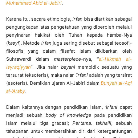
Muhammad Abid al-Jabiri
.
Karena itu, secara etimologis,
irfan
bisa diartikan sebagai
pengungkapan atas pengetahuan yang diperoleh melalui
penyinaran hakikat oleh Tuhan kepada hamba-Nya
(
kasyf
). Metode
irfan
juga sering disebut sebagai teosofi-
filosofis yang dalam filsafat Islam dikibarkan oleh
Suhrawardi dalam
masterpiece
-nya, “
al-Hikmah al-
Isyraqiyyah
”. Jika nalar
bayani
membidik sesuatu yang
tersurat (eksoteris), maka nalar
‘irfani
adalah yang tersirat
(esoteris). Demikian ujaran Al-Jabiri dalam
Bunyah al-‘Aql
al-‘Araby
.
Dalam kaitannya dengan pendidikan Islam,
‘irfani
dapat
menjadi sebuah
body of knowledge
pada pendidikan
Islam melalui tiga gradasi;
Pertama, takhalli
, sebuah
tahapanan untuk membersihkan diri dari ketergantungan