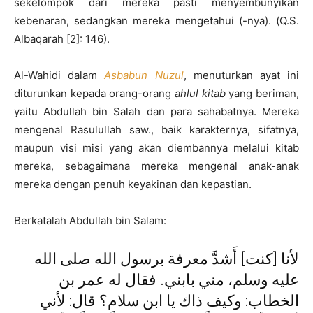
sekelompok dari mereka pasti menyembunyikan
kebenaran, sedangkan mereka mengetahui (-nya). (Q.S.
Albaqarah [2]: 146).
Al-Wahidi dalam
Asbabun Nuzul
, menuturkan ayat ini
diturunkan kepada orang-orang
ahlul kitab
yang beriman,
yaitu Abdullah bin Salah dan para sahabatnya. Mereka
mengenal Rasulullah saw., baik karakternya, sifatnya,
maupun visi misi yang akan diembannya melalui kitab
mereka, sebagaimana mereka mengenal anak-anak
mereka dengan penuh keyakinan dan kepastian.
Berkatalah Abdullah bin Salam:
لأنا [كنت] أَشدَّ معرفة برسول الله صلى الله
عليه وسلم، مني بابني. فقال له عمر بن
الخطاب: وكيف ذاك يا ابن سلام؟ قال: لأني