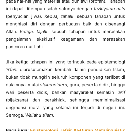
pada hal-hal yang material atau duniawi (profan). Tahapan
ini dapat ditempuh salah satunya dengan
tazkiyatun nafs
(penyucian jiwa).
Kedua, tahalli
, sebuah tahapan untuk
menghiasi diri dengan perbuatan baik dan disenangi
Allah.
Ketiga, tajalli
, sebuah tahapan untuk merasakan
pengalaman eksklusif keagamaan dan merasakan
pancaran nur Ilahi.
Jika ketiga tahapan ini yang terinduk pada epistemologi
‘
irfani
diarusutamakan kembali dalam pendidikan Islam,
bukan tidak mungkin seluruh komponen yang terlibat di
dalamnya, mulai
stakeholders,
guru, peserta didik, hingga
wali peserta didik, bahkan masyarakat semakin
‘arif
(bijaksana) dan berakhlak, sehingga meminimalisasi
degradasi moral yang selama ini terjadi di negeri ini.
Semoga.
Wallahu
a
’lam
.
Baca juga:
Epistemologi Tafsir Al-Quran Metalinguistik