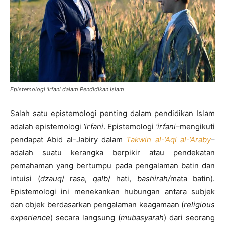
Epistemologi ‘Irfani dalam Pendidikan Islam
Salah satu epistemologi penting dalam pendidikan Islam
adalah epistemologi
‘irfani
. Epistemologi
‘irfani
–mengikuti
pendapat Abid al-Jabiry dalam
Takwin al-‘Aql al-‘Araby
–
adalah suatu kerangka berpikir atau pendekatan
pemahaman yang bertumpu pada pengalaman batin dan
intuisi (
dzauq
/ rasa,
qalb
/ hati,
bashirah/
mata batin).
Epistemologi ini menekankan hubungan antara subjek
dan objek berdasarkan pengalaman keagamaan (
religious
experience
) secara langsung (
mubasyarah
) dari seorang