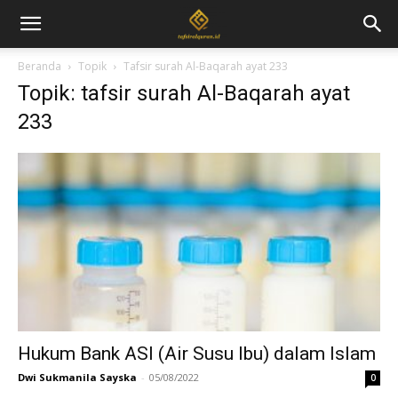
Beranda
Topik
Tafsir surah Al-Baqarah ayat 233
Topik: tafsir surah Al-Baqarah ayat
233
Hukum Bank ASI (Air Susu Ibu) dalam Islam
Dwi Sukmanila Sayska
-
05/08/2022
0