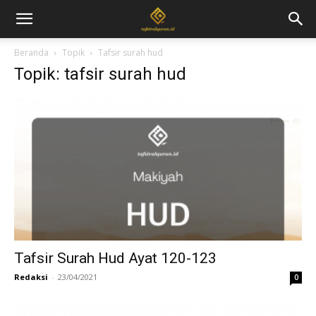
Beranda
Topik
Tafsir surah hud
Topik: tafsir surah hud
Tafsir Surah Hud Ayat 120-123
Redaksi
-
23/04/2021
0