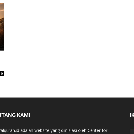
0
NTANG KAMI
I
ralquran.id adalah website yang diinisiasi oleh Center for