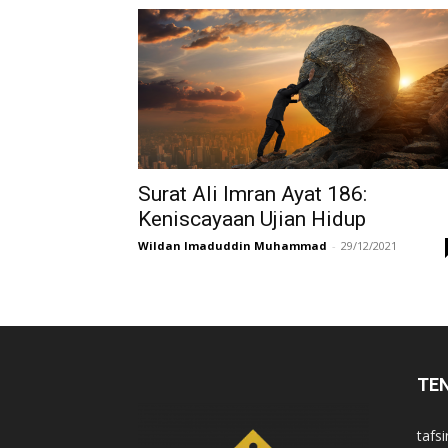
di
Indonesia
Surat Ali Imran Ayat 186:
Keniscayaan Ujian Hidup
Wildan Imaduddin Muhammad
-
29/12/2021
TE
tafsi