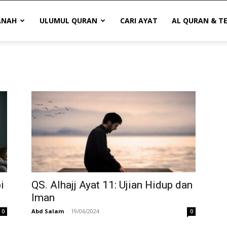
ANAH
ULUMUL QURAN
CARI AYAT
AL QURAN & T
i
QS. Alhajj Ayat 11: Ujian Hidup dan
Iman
Abd Salam
-
19/06/2024
0
0