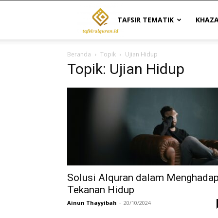
Tafsir
TAFSIR TEMATIK
KHAZ
Beranda
Topik
Ujian Hidup
Al
Topik: Ujian Hidup
Quran
|
Referensi
Solusi Alquran dalam Menghadap
Tekanan Hidup
Ainun Thayyibah
-
20/10/2024
Tafsir