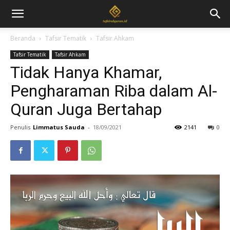
Beranda
Tafsir Tematik
Tafsir Ahkam
Tafsir Tematik
Tafsir Ahkam
Tidak Hanya Khamar,
Pengharaman Riba dalam Al-
Quran Juga Bertahap
Penulis
Limmatus Sauda
-
18/09/2021
2141
0