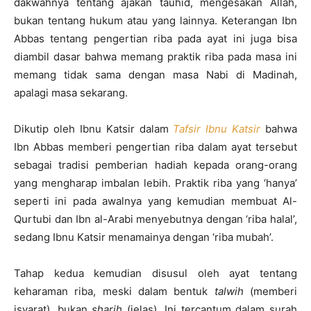
dakwahnya tentang ajakan tauhid, mengesakan Allah,
bukan tentang hukum atau yang lainnya. Keterangan Ibn
Abbas tentang pengertian riba pada ayat ini juga bisa
diambil dasar bahwa memang praktik riba pada masa ini
memang tidak sama dengan masa Nabi di Madinah,
apalagi masa sekarang.
Dikutip oleh Ibnu Katsir dalam
Tafsir Ibnu Katsir
bahwa
Ibn Abbas memberi pengertian riba dalam ayat tersebut
sebagai tradisi pemberian hadiah kepada orang-orang
yang mengharap imbalan lebih. Praktik riba yang ‘hanya’
seperti ini pada awalnya yang kemudian membuat Al-
Qurtubi dan Ibn al-Arabi menyebutnya dengan ‘riba halal’,
sedang Ibnu Katsir menamainya dengan ‘riba mubah’.
Tahap kedua kemudian disusul oleh ayat tentang
keharaman riba, meski dalam bentuk
talwih
(memberi
isyarat), bukan
sharih
(jelas). Ini tercantum dalam surah