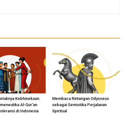
taknya Kebhinekaan:
Membaca Rintangan Odysseus
rmeneutika Al-Qur’an
sebagai Semiotika Perjalanan
Toleransi di Indonesia
Spiritual