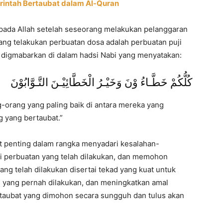
rintah Bertaubat dalam Al-Quran
kepada Allah setelah seseorang melakukan pelanggaran
ang telakukan perbuatan dosa adalah perbuatan puji
g digmabarkan di dalam hadsi Nabi yang menyatakan:
كُلُّكُمْ خَطَّـاءُ وْنَ وَخَيْـرُ الْخَطَّائِيْـنَ التَّـوَّابُوْنَ
-orang yang paling baik di antara mereka yang
g yang bertaubat.”
t penting dalam rangka menyadari kesalahan-
i perbuatan yang telah dilakukan, dan memohon
ng telah dilakukan disertai tekad yang kuat untuk
 yang pernah dilakukan, dan meningkatkan amal
taubat yang dimohon secara sungguh dan tulus akan