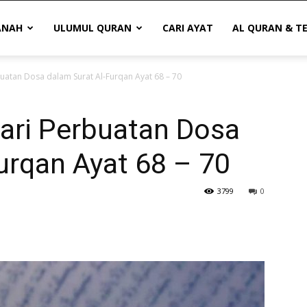
ANAH
ULUMUL QURAN
CARI AYAT
AL QURAN & T
uatan Dosa dalam Surat Al-Furqan Ayat 68 – 70
dari Perbuatan Dosa
urqan Ayat 68 – 70
3799
0