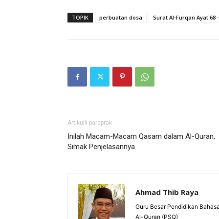
TOPIK
perbuatan dosa
Surat Al-Furqan Ayat 68 -
Artikulli paraprak
Inilah Macam-Macam Qasam dalam Al-Quran,
Simak Penjelasannya
Ahmad Thib Raya
Guru Besar Pendidikan Bahasa
Al-Quran (PSQ)