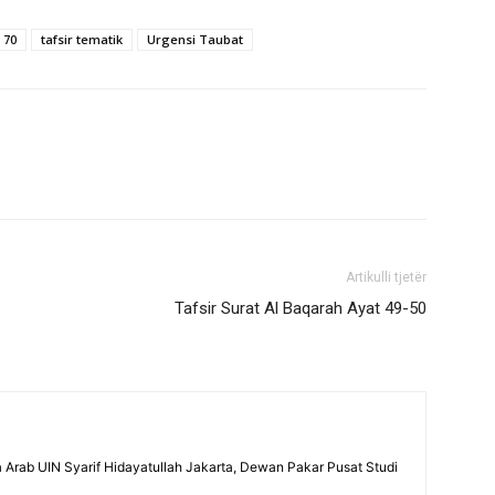
 70
tafsir tematik
Urgensi Taubat
Artikulli tjetër
Tafsir Surat Al Baqarah Ayat 49-50
 Arab UIN Syarif Hidayatullah Jakarta, Dewan Pakar Pusat Studi