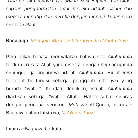
“Doa mereka didalamnya (Maha Suci Engkau Yaa Allah,
sapaan penghormatan antar mereka adalah salam dan
mereka menutip doa mereka dengan memuji Tuhan seru
sekalian alam”.
Baca juga:
Mengulik Makna Silaturahim dan Manfaatnya
Para pakar bahasa menyatakan bahwa kata
Allahumma
terdiri dari kata Allah yang disertai dengan
mim
berganda
sehingga gabungannya adalah
Allahumma
. Huruf
mim
tersebut berfungsi sebagai pengganti kata
yaa
yang
berarti “wahai”. Kendati demikian, istilah
Allahumma
diartikan sebagai “wahai Allah”. Hal tersebut selaras
dengan pendapat seorang
Mufassir
Al Quran, Imam al-
Baghawi dalam tafsirnya,
Ma’alimut Tanzil.
Imam al-Baghawi berkata: