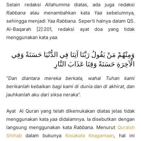
Selain redaksi
Allahumma
diatas, ada juga redaksi
Rabbana
atau menambahkan kata
Yaa
sebelumnya
,
sehingga menjadi
Yaa Rabbana.
Seperti halnya dalam QS.
Al-Baqarah [2]:201, redaksi ayat doa yang tidak
menggunakan kata
yaa
.
وَمِنْهُمْ مَنْ يَقُولُ رَبَّنَا آتِنَا فِي الدُّنْيَا حَسَنَةً وَفِي
الْآخِرَةِ حَسَنَةً وَقِنَا عَذَابَ النَّارِ
“Dan diantara mereka berkata, wahai Tuhan kami
berikanlah kebaikan bagi kami di dunia dan di akhirat, dan
jauhkanlah aku dari siksa neraka”.
Ayat Al Quran yang telah dikemukakan diatas jelas tidak
menggunakan kata
yaa
didalamnya. Ia disebutkan dengan
langsung menggunakan kata
Rabbana
. Menurut
Quraish
Shihab
dalam bukunya
Kosakata Keagamaan
,
hal ini