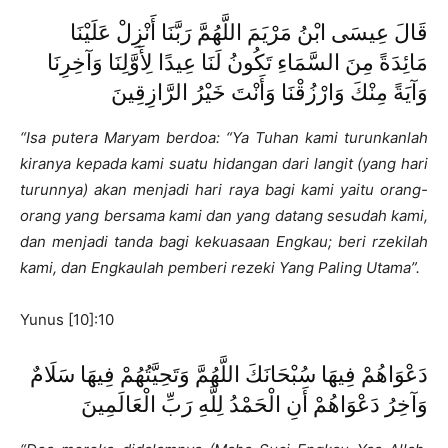
قَالَ عِيسَى ابْنُ مَرْيَمَ اللَّهُمَّ رَبَّنَا أَنْزِلْ عَلَيْنَا
مَائِدَةً مِنَ السَّمَاءِ تَكُونُ لَنَا عِيدًا لِأَوَّلِنَا وَآخِرِنَا
وَآيَةً مِنْكَ وَارْزُقْنَا وَأَنْتَ خَيْرُ الرَّازِقِينَ
“Isa putera Maryam berdoa: “Ya Tuhan kami turunkanlah
kiranya kepada kami suatu hidangan dari langit (yang hari
turunnya) akan menjadi hari raya bagi kami yaitu orang-
orang yang bersama kami dan yang datang sesudah kami,
dan menjadi tanda bagi kekuasaan Engkau; beri rzekilah
kami, dan Engkaulah pemberi rezeki Yang Paling Utama”.
Yunus [10]:10
دَعْوَاهُمْ فِيهَا سُبْحَانَكَ اللَّهُمَّ وَتَحِيَّتُهُمْ فِيهَا سَلَامٌ
وَآخِرُ دَعْوَاهُمْ أَنِ الْحَمْدُ لِلَّهِ رَبِّ الْعَالَمِينَ