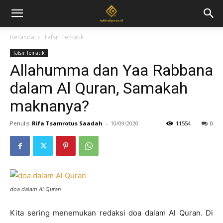
Beranda
Tafsir Tematik
Tafsir Tematik
Allahumma dan Yaa Rabbana
dalam Al Quran, Samakah
maknanya?
Penulis
Rifa Tsamrotus Saadah
-
10/09/2020
11554
0
doa dalam Al Quran
Kita sering menemukan redaksi doa dalam Al Quran. Di