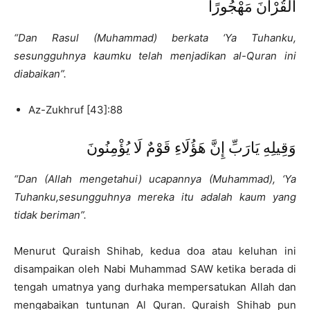
الْقُرْآنَ مَهْجُورًا
“Dan Rasul (Muhammad) berkata ‘Ya Tuhanku,
sesungguhnya kaumku telah menjadikan al-Quran ini
diabaikan”.
Az-Zukhruf [43]:88
وَقِيلِهِ يَارَبِّ إِنَّ هَؤُلَاءِ قَوْمٌ لَا يُؤْمِنُونَ
“Dan (Allah mengetahui) ucapannya (Muhammad), ‘Ya
Tuhanku,sesungguhnya mereka itu adalah kaum yang
tidak beriman”.
Menurut Quraish Shihab, kedua doa atau keluhan ini
disampaikan oleh Nabi Muhammad SAW ketika berada di
tengah umatnya yang durhaka mempersatukan Allah dan
mengabaikan tuntunan Al Quran. Quraish Shihab pun