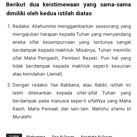
Berikut dua keistim
ewaan yang sama-sama
dimiliki oleh kedua istilah diatas
Redaksi
Allahumma
menggambarkan seseorang yang
mengajukan harapan kepada Tuhan yang menyandang
aneka sifat kesempurnaan yang tentunya sangat
berdampak kepada makhluk. Misalnya, Tuhan memiliki
sifat Maha Pengasih, Pemberi Rezeki. Pun hal yang
tidak berdampak kepada makhluk seperti kesucian
atau keindahan (
Jamal
).
Dengan redaksi
Yaa Rabbana
, atau
Rabbi
, istilah ini
lebih ditekankan kepada sifat-sifat Tuhan yang
berdampak pada manusia seperti sifatNya yang Maha
Kasih, Maha Pemaaf, dan lain-lain.
Wallohu a’lamu bi
Muradihi.
TOPIK
Allahumma
Doa Al Quran
Kosakata Al Quran