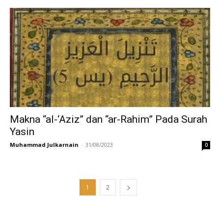
Makna “al-‘Aziz” dan “ar-Rahim” Pada Surah
Yasin
Muhammad Julkarnain
-
31/08/2023
0
1
2