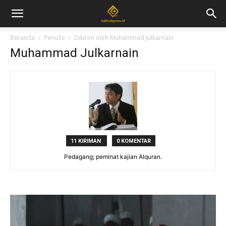
Beranda
Penulis
Dikirim oleh Muhammad Julkarnain
Muhammad Julkarnain
11 KIRIMAN
0 KOMENTAR
Pedagang; peminat kajian Alquran.