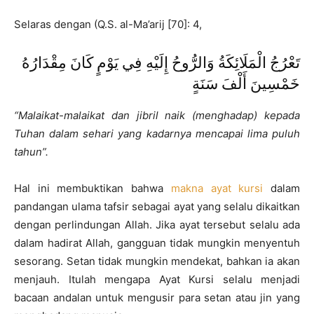
Selaras dengan (Q.S. al-Ma’arij [70]: 4,
تَعْرُجُ الْمَلَائِكَةُ وَالرُّوحُ إِلَيْهِ فِي يَوْمٍ كَانَ مِقْدَارُهُ
خَمْسِينَ أَلْفَ سَنَةٍ
“Malaikat-malaikat dan jibril naik (menghadap) kepada
Tuhan dalam sehari yang kadarnya mencapai lima puluh
tahun”.
Hal ini membuktikan bahwa
makna
ayat kursi
dalam
pandangan ulama tafsir sebagai ayat yang selalu dikaitkan
dengan perlindungan Allah. Jika ayat tersebut selalu ada
dalam hadirat Allah, gangguan tidak mungkin menyentuh
sesorang. Setan tidak mungkin mendekat, bahkan ia akan
menjauh. Itulah mengapa Ayat Kursi selalu menjadi
bacaan andalan untuk mengusir para setan atau jin yang