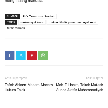
menghadang manusia.
SUMBER
Rifa Tsumrotus Saadah
TOPIK
makna ayat kursi
makna dibalik penamaan ayat kursi
tafsir tematik
Artikulli paraprak
Artikulli tjetër
Tafsir Ahkam: Macam-Macam
Moh. E. Hasim, Tokoh Mufasir
Hukum Talak
Sunda Aktifis Muhammadiyah