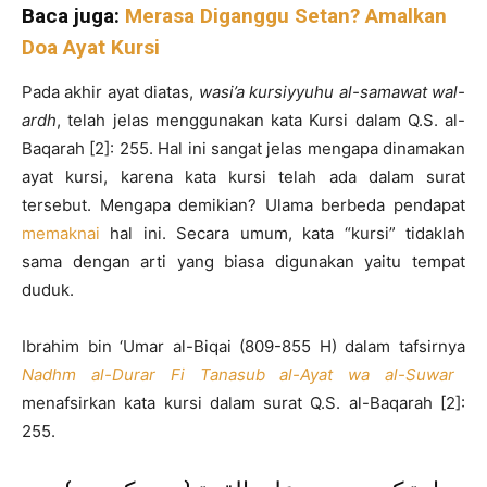
Baca juga:
Merasa Diganggu Setan? Amalkan
Doa Ayat Kursi
Pada akhir ayat diatas,
wasi’a kursiyyuhu al-samawat wa
l
-
ardh
, telah jelas menggunakan kata Kursi dalam Q.S. al-
Baqarah [2]: 255. Hal ini sangat jelas mengapa dinamakan
ayat kursi, karena kata kursi telah ada dalam surat
tersebut. Mengapa demikian? Ulama berbeda pendapat
memaknai
hal ini. Secara umum, kata “kursi” tidaklah
sama dengan arti yang biasa digunakan yaitu tempat
duduk.
Ibrahim bin ‘Umar al-Biqai (809-855 H) dalam tafsirnya
Nadhm al-Durar Fi Tanasub al-Ayat wa al-Suwar
menafsirkan kata kursi dalam surat Q.S. al-Baqarah [2]:
255.