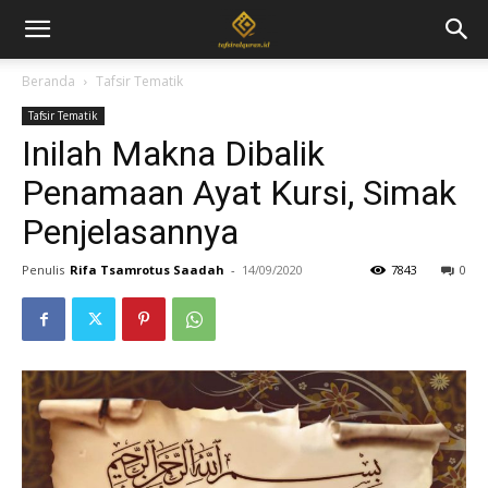
Beranda
Tafsir Tematik
Tafsir Tematik
Inilah Makna Dibalik
Penamaan Ayat Kursi, Simak
Penjelasannya
Penulis
Rifa Tsamrotus Saadah
-
14/09/2020
7843
0