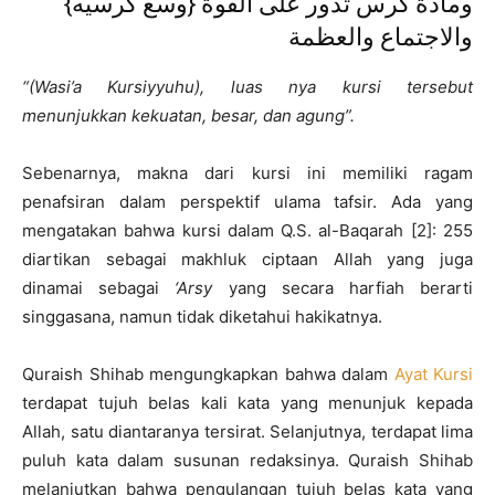
{وسع كرسيه} ومادة كرس تدور على القوة
والاجتماع والعظمة
“(Wasi’a Kursiyyuhu), luas nya kursi tersebut
menunjukkan kekuatan, besar, dan agung”.
Sebenarnya, makna dari kursi ini memiliki ragam
penafsiran dalam perspektif ulama tafsir. Ada yang
mengatakan bahwa kursi dalam Q.S. al-Baqarah [2]: 255
diartikan sebagai makhluk ciptaan Allah yang juga
dinamai sebagai
‘Arsy
yang secara harfiah berarti
singgasana, namun tidak diketahui hakikatnya.
Quraish Shihab mengungkapkan bahwa dalam
Ayat Kursi
terdapat tujuh belas kali kata yang menunjuk kepada
Allah, satu diantaranya tersirat. Selanjutnya, terdapat lima
puluh kata dalam susunan redaksinya. Quraish Shihab
melanjutkan bahwa pengulangan tujuh belas kata yang