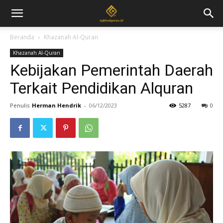
Beranda
Khazanah Al-Quran
Khazanah Al-Quran
Kebijakan Pemerintah Daerah
Terkait Pendidikan Alquran
Penulis
Herman Hendrik
-
06/12/2023
5287
0