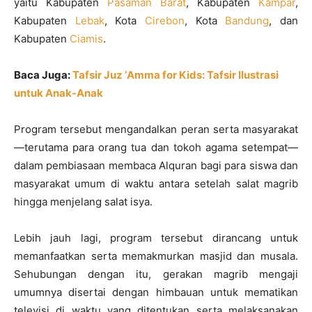
yaitu Kabupaten
Pasaman Barat
, Kabupaten
Kampar
,
Kabupaten
Lebak
, Kota
Cirebon
, Kota
Bandung
, dan
Kabupaten
Ciamis
.
Baca Juga:
Tafsir Juz ‘Amma for Kids: Tafsir Ilustrasi
untuk Anak-Anak
Program tersebut mengandalkan peran serta masyarakat
—terutama para orang tua dan tokoh agama setempat—
dalam pembiasaan membaca Alquran bagi para siswa dan
masyarakat umum di waktu antara setelah salat magrib
hingga menjelang salat isya.
Lebih jauh lagi, program tersebut dirancang untuk
memanfaatkan serta memakmurkan masjid dan musala.
Sehubungan dengan itu, gerakan magrib mengaji
umumnya disertai dengan himbauan untuk mematikan
televisi di waktu yang ditentukan serta melaksanakan