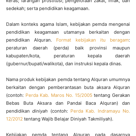
keras; larangan prostitusi; pengelolaan zakat, infak, dan
sedekah; serta pendidikan keagamaan.
Dalam konteks agama Islam, kebijakan pemda mengenai
pendidikan keagamaan utamanya berkaitan dengan
pendidikan Alquran.
Format kebijakan itu beragam
:
peraturan daerah (perda) baik provinsi maupun
kabupaten/kota, peraturan kepala daerah
(gubernur/bupati/walikota), dan instruksi kepala dinas.
Nama produk kebijakan pemda tentang Alquran umumnya
berkaitan dengan pemberantasan buta aksara Alquran
(contoh:
Perda Kab. Maros No. 15/2005
tentang Gerakan
Bebas Buta Aksara dan Pandai Baca Alquran) dan
pendidikan
diniyah
(contoh:
Perda Kab. Indramayu No.
12/2012
tentang Wajib Belajar Diniyah Takmiliyah).
Kebijakan pemda tentang Alquran pada dasarnya