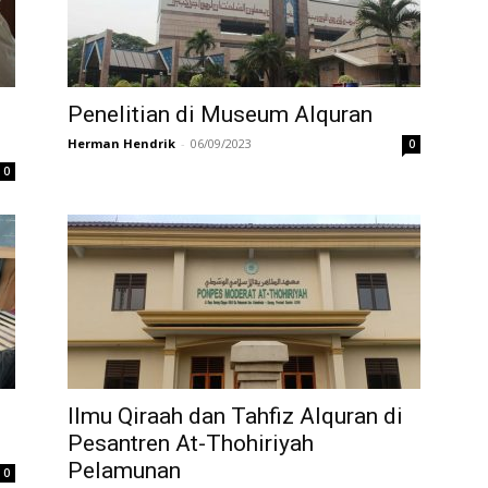
Penelitian di Museum Alquran
Herman Hendrik
-
06/09/2023
0
0
Ilmu Qiraah dan Tahfiz Alquran di
Pesantren At-Thohiriyah
Pelamunan
0