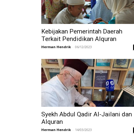
di
Kebijakan Pemerintah Daerah
Terkait Pendidikan Alquran
Indonesia
Herman Hendrik
-
06/12/2023
Syekh Abdul Qadir Al-Jailani dan
Alquran
Herman Hendrik
-
14/03/2023