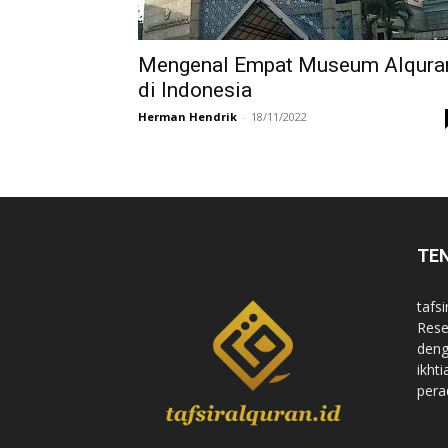
Mengenal Empat Museum Alqura
di Indonesia
Herman Hendrik
-
18/11/2022
TE
tafsi
Rese
deng
ikht
pera