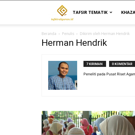
Tafsir
TAFSIR TEMATIK
KHAZ
Beranda
Penulis
Dikirim oleh Herman Hendrik
Al
Herman Hendrik
Quran
7 KIRIMAN
0 KOMENTAR
Peneliti pada Pusat Riset Aga
|
Referensi
Tafsir