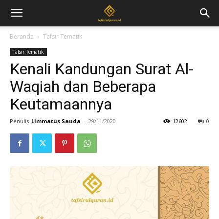
Beranda
Tafsir Tematik
Tafsir Tematik
Kenali Kandungan Surat Al-
Waqiah dan Beberapa
Keutamaannya
Penulis
Limmatus Sauda
-
29/11/2020
12602
0