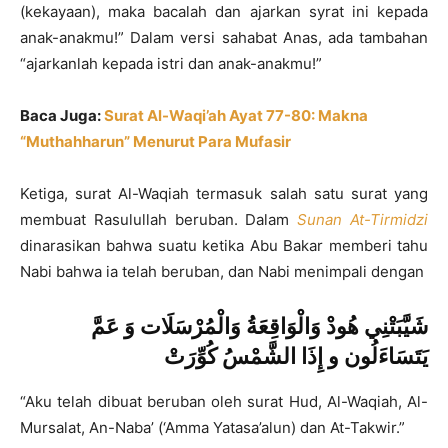
(kekayaan), maka bacalah dan ajarkan syrat ini kepada
anak-anakmu!” Dalam versi sahabat Anas, ada tambahan
“ajarkanlah kepada istri dan anak-anakmu!”
Baca Juga:
Surat Al-Waqi’ah Ayat 77-80: Makna
“Muthahharun” Menurut Para Mufasir
Ketiga, surat Al-Waqiah termasuk salah satu surat yang
membuat Rasulullah beruban. Dalam
Sunan At-Tirmidzi
dinarasikan bahwa suatu ketika Abu Bakar memberi tahu
Nabi bahwa ia telah beruban, dan Nabi menimpali dengan
شَيَّبَتْنِي هُودْ وَالْوَاقِعَةُ وَالْمُرْسَلَات وَ عَمَّ
يَتَسَاءَلُون و إِذَا الشَّمْسُ كُوِّرَتْ
“Aku telah dibuat beruban oleh surat Hud, Al-Waqiah, Al-
Mursalat, An-Naba’ (‘Amma Yatasa’alun) dan At-Takwir.”