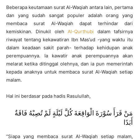
Beberapa keutamaan surat Al-Waqiah antara lain, pertama
dan yang sudah sangat populer adalah orang yang
membaca surat Al-Waqiah dapat terhindar dari
kemiskinan. Dinukil oleh
Al-Qurthubi
dalam tafsirnya
riwayat tentang kekawatiran Ibn Mas’ud -yang waktu itu
dalam keadaan sakit parah- terhadap kehidupan anak
perempuannya. Ia kawatir anak perempuannya akan
melarat ketika ditinggal olehnya, dan ia pun memerintah
kepada anaknya untuk membaca surat Al-Waqiah setiap
malam.
Hal ini berdasar pada hadis Rasulullah,
مَنْ قَرَأَ سُوْرَةَ الْوَاقِعَةَ كُلَّ لَيْلَةٍ لَمْ تُصِبْهُ فَاقَةٌ
أَبَدًا
“Siapa yang membaca surat Al-Waqiah setiap malam,