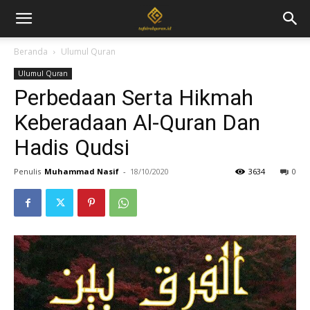
Beranda
Ulumul Quran
Ulumul Quran
Perbedaan Serta Hikmah
Keberadaan Al-Quran Dan
Hadis Qudsi
Penulis
Muhammad Nasif
-
18/10/2020
3634
0