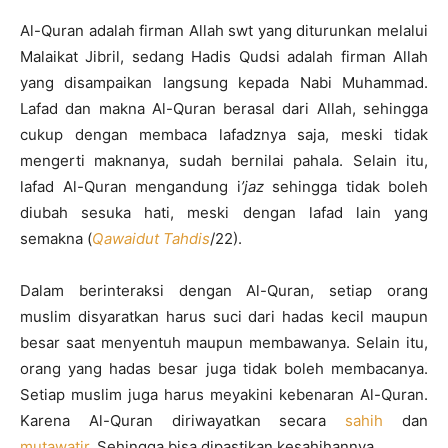
Al-Quran adalah firman Allah swt yang diturunkan melalui
Malaikat Jibril, sedang Hadis Qudsi adalah firman Allah
yang disampaikan langsung kepada Nabi Muhammad.
Lafad dan makna Al-Quran berasal dari Allah, sehingga
cukup dengan membaca lafadznya saja, meski tidak
mengerti maknanya, sudah bernilai pahala. Selain itu,
lafad Al-Quran mengandung i
’jaz
sehingga tidak boleh
diubah sesuka hati, meski dengan lafad lain yang
semakna (
Qawaidut Tahdis
/22).
Dalam berinteraksi dengan Al-Quran, setiap orang
muslim disyaratkan harus suci dari hadas kecil maupun
besar saat menyentuh maupun membawanya. Selain itu,
orang yang hadas besar juga tidak boleh membacanya.
Setiap muslim juga harus meyakini kebenaran Al-Quran.
Karena Al-Quran diriwayatkan secara
sahih
dan
mutawatir
. Sehingga bisa dipastikan kesahihannya.