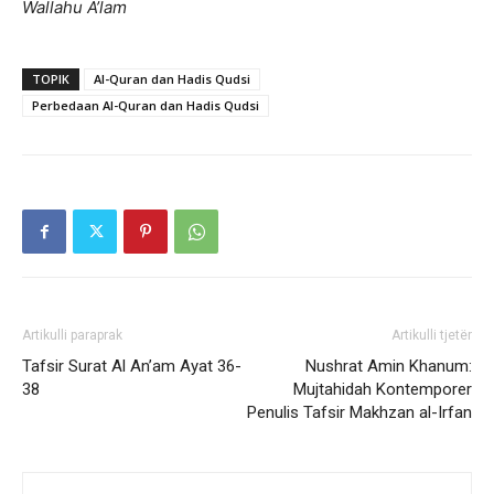
Wallahu A’lam
TOPIK
Al-Quran dan Hadis Qudsi
Perbedaan Al-Quran dan Hadis Qudsi
Artikulli paraprak
Artikulli tjetër
Tafsir Surat Al An’am Ayat 36-
Nushrat Amin Khanum:
38
Mujtahidah Kontemporer
Penulis Tafsir Makhzan al-Irfan