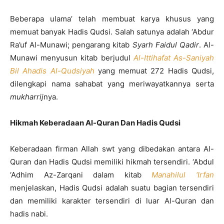
Beberapa ulama’ telah membuat karya khusus yang
memuat banyak Hadis Qudsi. Salah satunya adalah ‘Abdur
Ra’uf Al-Munawi; pengarang kitab
Syarh Faidul Qadir
. Al-
Munawi menyusun kitab berjudul
Al-Ittihafat As-Saniyah
Bil Ahadis Al-Qudsiyah
yang memuat 272 Hadis Qudsi,
dilengkapi nama sahabat yang meriwayatkannya serta
mukharrij
nya.
Hikmah Keberadaan Al-Quran Dan Hadis Qudsi
Keberadaan firman Allah swt yang dibedakan antara Al-
Quran dan Hadis Qudsi memiliki hikmah tersendiri. ‘Abdul
‘Adhim Az-Zarqani dalam kitab
Manahilul ‘Irfan
menjelaskan, Hadis Qudsi adalah suatu bagian tersendiri
dan memiliki karakter tersendiri di luar Al-Quran dan
hadis nabi.