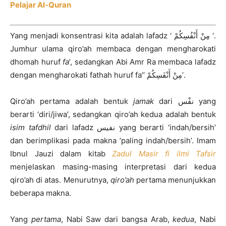
Pelajar Al-Quran
Yang menjadi konsentrasi kita adalah lafadz ‘ مِنْ أَنْفُسِكُمْ ‘.
Jumhur ulama qiro’ah membaca dengan mengharokati
dhomah huruf
fa
’, sedangkan Abi Amr Ra membaca lafadz
dengan mengharokati fathah huruf fa’’ مِنْ أَنْفَسِكُمْ’.
Qiro’ah pertama adalah bentuk
jamak
dari نفْس yang
berarti ‘diri/jiwa’, sedangkan qiro’ah kedua adalah bentuk
isim tafdhil
dari lafadz نفيس yang berarti ‘indah/bersih’
dan berimplikasi pada makna ‘paling indah/bersih’. Imam
Ibnul Jauzi dalam kitab
Zadul Masir fi ilmi Tafsir
menjelaskan masing-masing interpretasi dari kedua
qiro’ah di atas. Menurutnya,
qiro’ah
pertama menunjukkan
beberapa makna.
Yang
pertama
, Nabi Saw dari bangsa Arab,
kedua
, Nabi