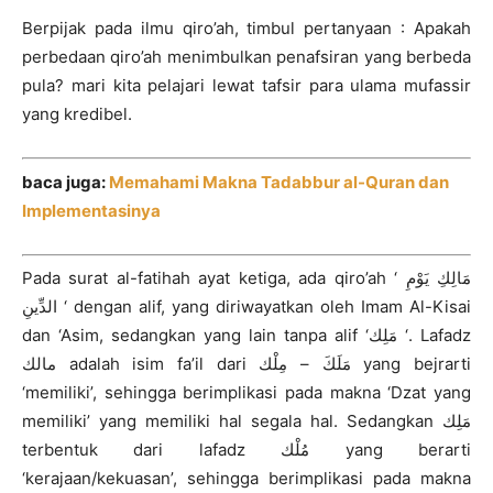
Berpijak pada ilmu qiro’ah, timbul pertanyaan : Apakah
perbedaan qiro’ah menimbulkan penafsiran yang berbeda
pula? mari kita pelajari lewat tafsir para ulama mufassir
yang kredibel.
baca juga:
Memahami Makna Tadabbur al-Quran dan
Implementasinya
Pada surat al-fatihah ayat ketiga, ada qiro’ah ‘ مَالِكِ يَوْمِ
الدِّينِ ‘ dengan alif, yang diriwayatkan oleh Imam Al-Kisai
dan ‘Asim, sedangkan yang lain tanpa alif ‘مَلِك ‘. Lafadz
مالك adalah isim fa’il dari مَلَكَ – مِلْك yang bejrarti
‘memiliki’, sehingga berimplikasi pada makna ‘Dzat yang
memiliki’ yang memiliki hal segala hal. Sedangkan مَلِك
terbentuk dari lafadz مُلْك yang berarti
‘kerajaan/kekuasan’, sehingga berimplikasi pada makna