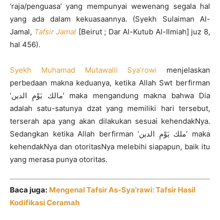
‘raja/penguasa’ yang mempunyai wewenang segala hal
yang ada dalam kekuasaannya. (Syekh Sulaiman Al-
Jamal,
Tafsir Jamal
[Beirut ; Dar Al-Kutub Al-Ilmiah] juz 8,
hal 456).
Syekh Muhamad Mutawalli Sya’rowi
menjelaskan
perbedaan makna keduanya, ketika Allah Swt berfirman
‘مالك يَوْمِ الدين’ maka mengandung makna bahwa Dia
adalah satu-satunya dzat yang memiliki hari tersebut,
terserah apa yang akan dilakukan sesuai kehendakNya.
Sedangkan ketika Allah berfirman ‘ملك يَوْمِ الدين’ maka
kehendakNya dan otoritasNya melebihi siapapun, baik itu
yang merasa punya otoritas.
Baca juga:
Mengenal Tafsir As-Sya’rawi: Tafsir Hasil
Kodifikasi Ceramah