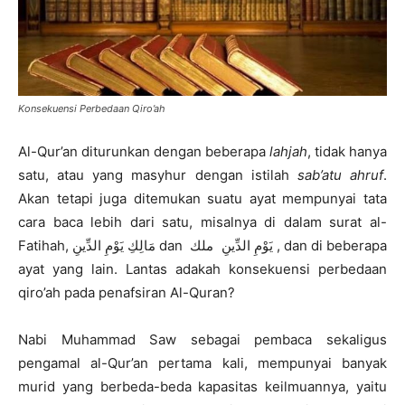
Konsekuensi Perbedaan Qiro’ah
Al-Qur’an diturunkan dengan beberapa
lahjah
, tidak hanya
satu, atau yang masyhur dengan istilah
sab’atu ahruf
.
Akan tetapi juga ditemukan suatu ayat mempunyai tata
cara baca lebih dari satu, misalnya di dalam surat al-
Fatihah, مَالِكِ يَوْمِ الدِّينِ dan يَوْمِ الدِّينِ ملك , dan di beberapa
ayat yang lain. Lantas adakah konsekuensi perbedaan
qiro’ah pada penafsiran Al-Quran?
Nabi Muhammad Saw sebagai pembaca sekaligus
pengamal al-Qur’an pertama kali, mempunyai banyak
murid yang berbeda-beda kapasitas keilmuannya, yaitu