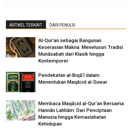
ARTIKEL TERKAIT
DARI PENULIS
Al-Qur’an sebagai Bangunan
Keserasian Makna: Menelusuri Tradisi
Munāsabah dari Klasik hingga
Kontemporer
Pendekatan al-Biqāʻī dalam
Menentukan Maqāṣid al-Suwar
Membaca Maqāṣid al-Qur’an Bersama
Hannān Lahhām: Dari Penciptaan
Manusia hingga Kemaslahatan
Kehidupan