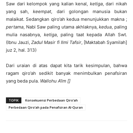
Saw dari kelompok yang kalian kenal,
ketiga
, dari nikah
yang sah,
keempat
, dari golongan manusia bukan
malaikat. Sedangkan qiro’ah kedua menunjukkan makna ;
pertama
, Nabi Saw paling utama akhlaknya,
kedua
, paling
mulia nasabnya,
ketiga
, paling taat kepada Allah Swt.
(Ibnu Jauzi,
Zadul Masir fi Ilmi Tafsir
, [Maktabah Syamilah]
juz 2, hal. 313)
Dari uraian di atas dapat kita tarik kesimpulan, bahwa
ragam qiro’ah sedikit banyak menimbulkan penafsiran
yang beda pula.
Wallohu A’lm []
TOPIK
Konsekuensi Perbedaan Qiro’ah
Perbedaan Qiro’ah pada Penafsiran Al-Quran