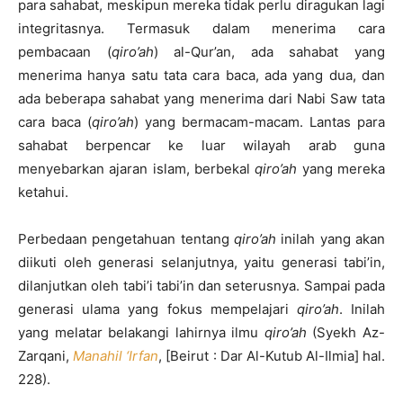
para sahabat, meskipun mereka tidak perlu diragukan lagi
integritasnya. Termasuk dalam menerima cara
pembacaan (
qiro’ah
) al-Qur’an, ada sahabat yang
menerima hanya satu tata cara baca, ada yang dua, dan
ada beberapa sahabat yang menerima dari Nabi Saw tata
cara baca (
qiro’ah
) yang bermacam-macam. Lantas para
sahabat berpencar ke luar wilayah arab guna
menyebarkan ajaran islam, berbekal
qiro’ah
yang mereka
ketahui.
Perbedaan pengetahuan tentang
qiro’ah
inilah yang akan
diikuti oleh generasi selanjutnya, yaitu generasi tabi’in,
dilanjutkan oleh tabi’i tabi’in dan seterusnya. Sampai pada
generasi ulama yang fokus mempelajari
qiro’ah
. Inilah
yang melatar belakangi lahirnya ilmu
qiro’ah
(Syekh Az-
Zarqani,
Manahil ‘Irfan
, [Beirut : Dar Al-Kutub Al-Ilmia] hal.
228).