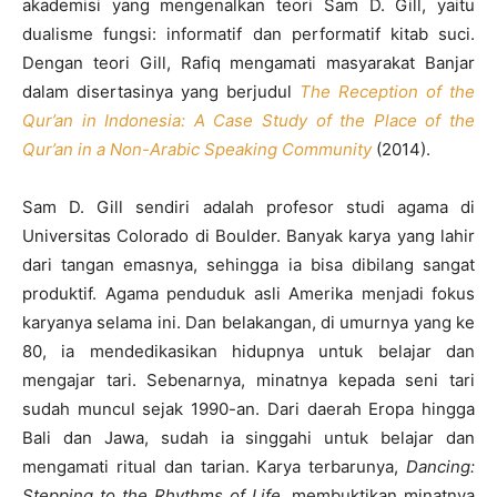
akademisi yang mengenalkan teori Sam D. Gill, yaitu
dualisme fungsi: informatif dan performatif kitab suci.
Dengan teori Gill, Rafiq mengamati masyarakat Banjar
dalam disertasinya yang berjudul
The Reception of the
Qur’an in Indonesia: A Case Study of the Place of the
Qur’an in a Non-Arabic Speaking Community
(2014).
Sam D. Gill sendiri adalah profesor studi agama di
Universitas Colorado di Boulder. Banyak karya yang lahir
dari tangan emasnya, sehingga ia bisa dibilang sangat
produktif. Agama penduduk asli Amerika menjadi fokus
karyanya selama ini. Dan belakangan, di umurnya yang ke
80, ia mendedikasikan hidupnya untuk belajar dan
mengajar tari. Sebenarnya, minatnya kepada seni tari
sudah muncul sejak 1990-an. Dari daerah Eropa hingga
Bali dan Jawa, sudah ia singgahi untuk belajar dan
mengamati ritual dan tarian. Karya terbarunya,
Dancing:
Stepping to the Rhythms of Life
, membuktikan minatnya