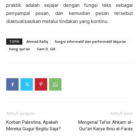
praktik adalah sejajar dengan fungsi teks sebagai
penyampai pesan, dan kemudian pesan tersebut
diaktualisasikan melalui tindakan yang kontinu.
TOPIK
Ahmad Rafiq
fungsi informatif dan performatif Alquran
living qur’an
Sam D. Gill
Artikulli paraprak
Artikulli tjetër
Korban Palestina, Apakah
Mengenal Tafsir Ahkam al-
Mereka Gugur Begitu Saja?
Qur’an Karya Ibnu al-Faras