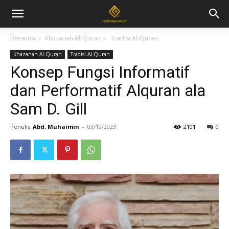
Beranda
Khazanah Al-Quran
Tradisi Al-Quran
Khazanah Al-Quran
Tradisi Al-Quran
Konsep Fungsi Informatif
dan Performatif Alquran ala
Sam D. Gill
Penulis
Abd. Muhaimin
-
03/12/2023
2101
0