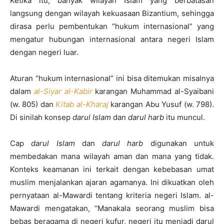
Ketika itu, banyak wilayah Islam yang berbatasan
langsung dengan wilayah kekuasaan Bizantium, sehingga
dirasa perlu pembentukan “hukum internasional” yang
mengatur hubungan internasional antara negeri Islam
dengan negeri luar.
Aturan “hukum internasional” ini bisa ditemukan misalnya
dalam
al-Siyar al-Kabir
karangan Muhammad al-Syaibani
(w. 805) dan
Kitab al-Kharaj
karangan Abu Yusuf (w. 798).
Di sinilah konsep
darul Islam
dan
darul harb
itu muncul.
Cap
darul Islam
dan
darul harb
digunakan untuk
membedakan mana wilayah aman dan mana yang tidak.
Konteks keamanan ini terkait dengan kebebasan umat
muslim menjalankan ajaran agamanya. Ini dikuatkan oleh
pernyataan al-Mawardi tentang kriteria negeri Islam. al-
Mawardi mengatakan, “Manakala seorang muslim bisa
bebas beragama di negeri kufur, negeri itu menjadi darul