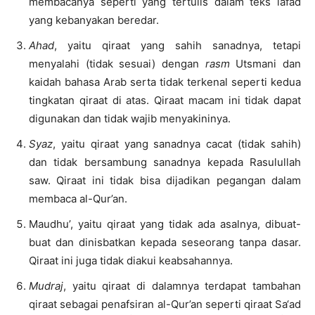
membacanya seperti yang tertulis dalam teks lafad
yang kebanyakan beredar.
Ahad
, yaitu qiraat yang sahih sanadnya, tetapi
menyalahi (tidak sesuai) dengan
rasm
Utsmani dan
kaidah bahasa Arab serta tidak terkenal seperti kedua
tingkatan qiraat di atas. Qiraat macam ini tidak dapat
digunakan dan tidak wajib menyakininya.
Syaz
, yaitu qiraat yang sanadnya cacat (tidak sahih)
dan tidak bersambung sanadnya kepada Rasulullah
saw. Qiraat ini tidak bisa dijadikan pegangan dalam
membaca al-Qur’an.
Maudhu’, yaitu qiraat yang tidak ada asalnya, dibuat-
buat dan dinisbatkan kepada seseorang tanpa dasar.
Qiraat ini juga tidak diakui keabsahannya.
Mudraj
, yaitu qiraat di dalamnya terdapat tambahan
qiraat sebagai penafsiran al-Qur’an seperti qiraat Sa‘ad