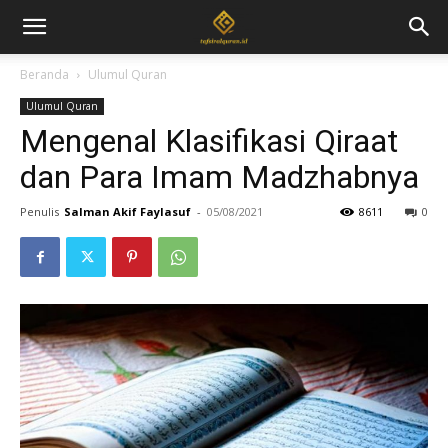
Beranda
Ulumul Quran
Ulumul Quran
Mengenal Klasifikasi Qiraat
dan Para Imam Madzhabnya
Penulis
Salman Akif Faylasuf
-
05/08/2021
8611
0