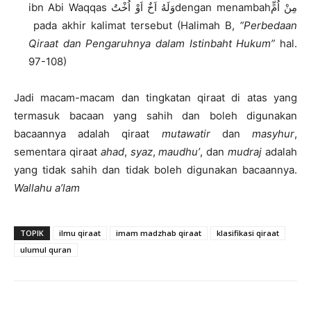
ibn Abi Waqqas وَلَهُ اَخٌ اَوْ اُخْتٌdengan menambahمِنْ اُمٍّ
pada akhir kalimat tersebut (Halimah B,
“Perbedaan
Qiraat dan Pengaruhnya dalam Istinbaht Hukum”
hal.
97-108)
Jadi macam-macam dan tingkatan qiraat di atas yang
termasuk bacaan yang sahih dan boleh digunakan
bacaannya adalah qiraat
mutawatir
dan
masyhur
,
sementara qiraat
ahad
,
syaz
,
maudhu’
, dan
mudraj
adalah
yang tidak sahih dan tidak boleh digunakan bacaannya.
Wallahu a’lam
TOPIK
ilmu qiraat
imam madzhab qiraat
klasifikasi qiraat
ulumul quran