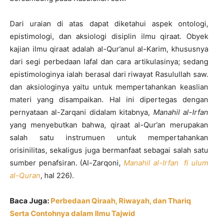
Dari uraian di atas dapat diketahui aspek ontologi,
epistimologi, dan aksiologi disiplin ilmu qiraat. Obyek
kajian ilmu qiraat adalah al-Qur’anul al-Karim, khususnya
dari segi perbedaan lafal dan cara artikulasinya; sedang
epistimologinya ialah berasal dari riwayat Rasulullah saw.
dan aksiologinya yaitu untuk mempertahankan keaslian
materi yang disampaikan. Hal ini dipertegas dengan
pernyataan al-Zarqani didalam kitabnya,
Manahil al-Irfan
yang menyebutkan bahwa, qiraat al-Qur’an merupakan
salah satu instrumuen untuk mempertahankan
orisinilitas, sekaligus juga bermanfaat sebagai salah satu
sumber penafsiran. (Al-Zarqoni,
Manahil al-Irfan fi ulum
al-Quran
, hal 226).
Baca Juga:
Perbedaan Qiraah, Riwayah, dan Thariq
Serta Contohnya dalam Ilmu Tajwid