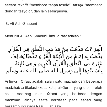
secara
takhfif
“membaca tanpa tasdid”,
tatsqil
“membaca
dengan tasydid”, dan lain sebagainya.
Ali Ash-Shabuni
Menurut Ali Ash-Shabuni ilmu qiraat adalah :
الْقِرَاءَتُ مَذْهَبٌ مِنْ مَذَاهِبِ النُّطْقِ فِي الْقُرْآنِ
يَذْهَبُ بِه إِمَامٌ مِنَ الْأَئِمَّةِ الْقُرَّاءِ مَذْهَبًا يُخَالِفُ
غَيْرَهُ فِي النُّطْقِ بِالْقُرْآنِ الْكَرِيمِ وَ هِيَ ثَابِتَةٌ
بِأَسَانِيْدِهَا إِلَى رَسول الله صلّى الله عليه وسلّم
Artinya : Qiraat adalah salah satu mazhab dari beberapa
madzhab artikulasi (kosa kata) al-Quran yang dipilih oleh
salah seorang Imam Qiraat yang berbeda dengan
madzhab lainnya serta berdasar pada sanad yang
bersambung pada Rasulullah saw.