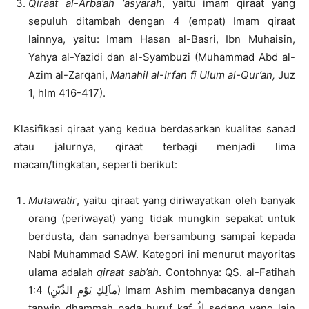
Qiraat al-Arba’ah ‘asyarah
, yaitu imam qiraat yang
sepuluh ditambah dengan 4 (empat) Imam qiraat
lainnya, yaitu: Imam Hasan al-Basri, Ibn Muhaisin,
Yahya al-Yazidi dan al-Syambuzi (Muhammad Abd al-
Azim al-Zarqani,
Manahil al-Irfan fi Ulum al-Qur’an,
Juz
1, hlm 416-417).
Klasifikasi qiraat yang kedua berdasarkan kualitas sanad
atau jalurnya, qiraat terbagi menjadi lima
macam/tingkatan, seperti berikut:
Mutawatir
, yaitu qiraat yang diriwayatkan oleh banyak
orang (periwayat) yang tidak mungkin sepakat untuk
berdusta, dan sanadnya bersambung sampai kepada
Nabi Muhammad SAW. Kategori ini menurut mayoritas
ulama adalah
qiraat sab’ah
. Contohnya: QS. al-Fatihah
1:4 (ماَلِكِ يَوْمِ الدِّيْنِ) Imam Ashim membacanya dengan
tanwin dhammah pada huruf kaf كٌ sedang yang lain