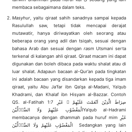
membaca sebagaimana dalam teks.
Masyhur
, yaitu qiraat sahih sanadnya sampai kepada
Rasulullah saw, tetapi tidak mencapai derajat
mutawatir, hanya diriwayatkan oleh seorang atau
beberapa orang yang adil dan tsiqah, sesuai dengan
bahasa Arab dan sesuai dengan
rasm
Utsmani serta
terkenal di kalangan ahli qiraat. Qiraat macam ini dapat
digunakan dan boleh dibaca pada waktu shalat atau di
luar shalat. Adapaun bacaan al-Qur’an pada tingkatan
ini adalah bacaan yang disandarkan kepada tiga imam
qiraat, yaitu Abu Ja’far ibn Qa’qa al-Madani, Ya’qub
Khadrami, dan Khalaf ibn Hisyam al-Bazzar. Contoh
QS. al-Fatihah 1:7 صِرَاطَ الَّذِيْنَ اَنْعَمْتَ عَلَيْهِمْ ۙ غَيْرِ
الْمَغْضُوْبِ عَلَيْهِمْ وَلَا الضَّاۤلِّيْنَYa’qub al-Hadrami
membacanya dengan dhammah pada huruf mim غَيْرِ
الْمَغْضُوْبِ عَلَيْهِمُ وَلَا الضَّاۤلِّيْنَ Sedangkan yang lain