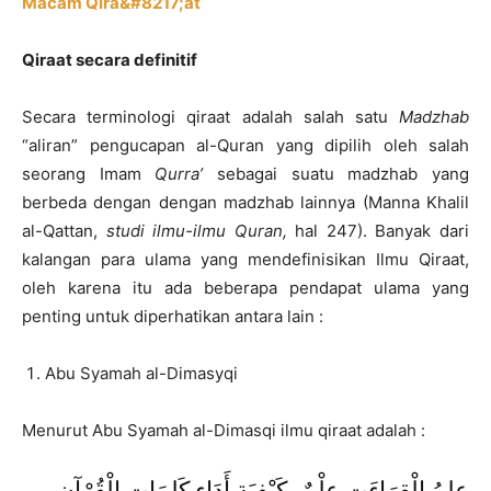
Macam Qira&#8217;at
Qiraat secara definitif
Secara terminologi qiraat adalah salah satu
Madzhab
“aliran” pengucapan al-Quran yang dipilih oleh salah
seorang Imam
Qurra’
sebagai suatu madzhab yang
berbeda dengan dengan madzhab lainnya (Manna Khalil
al-Qattan,
studi ilmu-ilmu Quran,
hal 247). Banyak dari
kalangan para ulama yang mendefinisikan Ilmu Qiraat,
oleh karena itu ada beberapa pendapat ulama yang
penting untuk diperhatikan antara lain :
Abu Syamah al-Dimasyqi
Menurut Abu Syamah al-Dimasqi ilmu qiraat adalah :
عِلمُ الْقِرَاءَتِ عِلْمٌ بِكَيْفِيَةِ أَدَاءِ كَلِمَاتِ الْقُرْآنِ