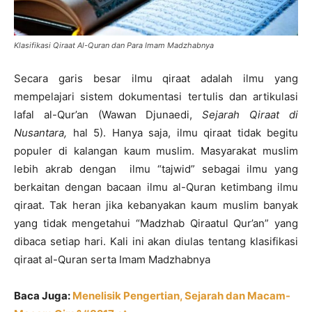
Klasifikasi Qiraat Al-Quran dan Para Imam Madzhabnya
Secara garis besar ilmu qiraat adalah ilmu yang
mempelajari sistem dokumentasi tertulis dan artikulasi
lafal al-Qur’an (Wawan Djunaedi,
Sejarah Qiraat di
Nusantara,
hal 5). Hanya saja, ilmu qiraat tidak begitu
populer di kalangan kaum muslim. Masyarakat muslim
lebih akrab dengan ilmu “tajwid” sebagai ilmu yang
berkaitan dengan bacaan ilmu al-Quran ketimbang ilmu
qiraat. Tak heran jika kebanyakan kaum muslim banyak
yang tidak mengetahui “Madzhab Qiraatul Qur’an” yang
dibaca setiap hari. Kali ini akan diulas tentang klasifikasi
qiraat al-Quran serta Imam Madzhabnya
Baca Juga:
Menelisik Pengertian, Sejarah dan Macam-