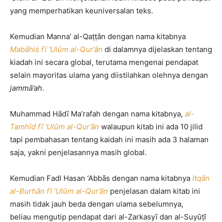
yang memperhatikan keuniversalan teks.
Kemudian Manna’ al-Qaṭṭān dengan nama kitabnya
Mabāhiṡ fī ‘Ulūm al-Qur’ān
di dalamnya dijelaskan tentang
kiadah ini secara global, terutama mengenai pendapat
selain mayoritas ulama yang diistilahkan olehnya dengan
jammā’ah
.
Muhammad Hādī Ma’rafah dengan nama kitabnya,
al-
Tamhīd fī ‘Ulūm al-Qur’ān
walaupun kitab ini ada 10 jilid
tapi pembahasan tentang kaidah ini masih ada 3 halaman
saja, yakni penjelasannya masih global.
Kemudian Fadl Hasan ‘Abbās dengan nama kitabnya
Itqān
al-Burhān fī ‘Ulūm al-Qur’ān
penjelasan dalam kitab ini
masih tidak jauh beda dengan ulama sebelumnya,
beliau mengutip pendapat dari al-Zarkasyī dan al-Suyūṭī