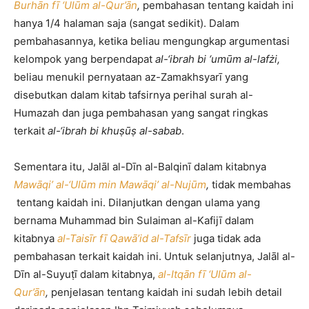
Burhān fī ‘Ulūm al-Qur’ān
,
pembahasan tentang kaidah ini
hanya 1/4 halaman saja (sangat sedikit). Dalam
pembahasannya, ketika beliau mengungkap argumentasi
kelompok yang berpendapat
al-‘ibrah bi ‘umūm al-lafżi
,
beliau menukil pernyataan az-Zamakhsyarī yang
disebutkan dalam kitab tafsirnya perihal surah al-
Humazah dan juga pembahasan yang sangat ringkas
terkait
al-‘ibrah bi khuṣūṣ al-sabab
.
Sementara itu, Jalāl al-Dīn al-Balqinī dalam kitabnya
Mawāqi’ al-‘Ulūm min Mawāqi’ al-Nujūm
,
tidak membahas
tentang kaidah ini. Dilanjutkan dengan ulama yang
bernama Muhammad bin Sulaiman al-Kafijī dalam
kitabnya
al-Taisīr fī Qawā’id al-Tafsīr
juga tidak ada
pembahasan terkait kaidah ini. Untuk selanjutnya, Jalāl al-
Dīn al-Suyuṭī dalam kitabnya,
al-Itqān fī ‘Ulūm al-
Qur’ān
,
penjelasan tentang kaidah ini sudah lebih detail