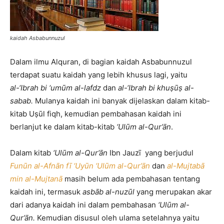
kaidah Asbabunnuzul
Dalam ilmu Alquran, di bagian kaidah Asbabunnuzul
terdapat suatu kaidah yang lebih khusus lagi, yaitu
al-‘Ibrah bi ‘um
ū
m al-lafdz
dan
al-‘Ibrah bi khu
ṣūṣ
al-
sabab
.
Mulanya kaidah ini banyak dijelaskan dalam kitab-
kitab Uṣūl fiqh, kemudian pembahasan kaidah ini
berlanjut ke dalam kitab-kitab
‘Ulūm al-Qur’ān
.
Dalam kitab
‘Ulūm al-Qur’ān
Ibn Jauzī yang berjudul
Funūn al-Afnān fī ‘Uyūn ‘Ulūm al-Qur’ān
dan
al-Mujtabā
min al-Mujtanā
masih belum ada pembahasan tentang
kaidah ini, termasuk
asbāb al-nuzūl
yang merupakan akar
dari adanya kaidah ini dalam pembahasan
‘Ulūm al-
Qur’ān.
Kemudian disusul oleh ulama setelahnya yaitu