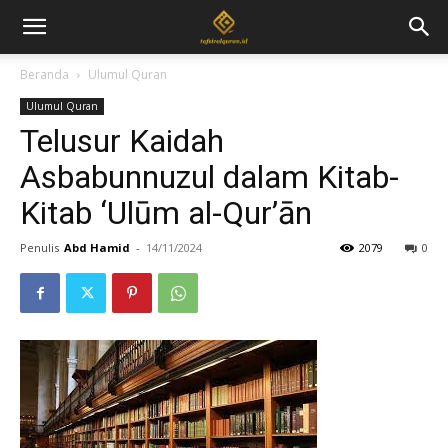
Beranda
Ulumul Quran
Ulumul Quran
Telusur Kaidah
Asbabunnuzul dalam Kitab-
Kitab ‘Ulūm al-Qur’ān
Penulis
Abd Hamid
-
14/11/2024
2079
0