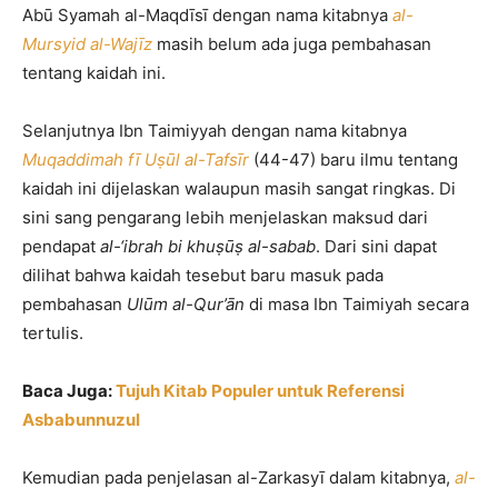
Abū Syamah al-Maqdīsī dengan nama kitabnya
al-
Mursyid al-Wajīz
masih belum ada juga pembahasan
tentang kaidah ini.
Selanjutnya Ibn Taimiyyah dengan nama kitabnya
Muqaddimah fī Uṣūl al-Tafsīr
(44-47) baru ilmu tentang
kaidah ini dijelaskan walaupun masih sangat ringkas. Di
sini sang pengarang lebih menjelaskan maksud dari
pendapat
al-‘ibrah bi khuṣūṣ al-sabab
. Dari sini dapat
dilihat bahwa kaidah tesebut baru masuk pada
pembahasan
Ulūm al-Qur’ān
di masa Ibn Taimiyah secara
tertulis.
Baca Juga:
Tujuh Kitab Populer untuk Referensi
Asbabunnuzul
Kemudian pada penjelasan al-Zarkasyī dalam kitabnya,
al-