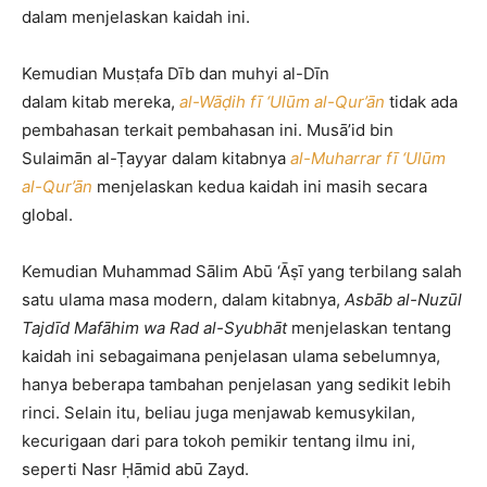
dalam menjelaskan kaidah ini.
Kemudian Musṭafa Dīb dan muhyi al-Dīn
dalam kitab mereka,
al-Wāḍih fī ‘Ulūm al-Qur’ān
tidak ada
pembahasan terkait pembahasan ini. Musā’id bin
Sulaimān al-Ṭayyar dalam kitabnya
al-Muharra
r
fī ‘Ulūm
al-Qur’ān
menjelaskan kedua kaidah ini masih secara
global.
Kemudian Muhammad Sālim Abū ‘Āṣī yang terbilang salah
satu ulama masa modern, dalam kitabnya,
Asbāb al-Nuzūl
Tajdīd Mafāhim wa Rad al-Syubhāt
menjelaskan tentang
kaidah ini sebagaimana penjelasan ulama sebelumnya,
hanya beberapa tambahan penjelasan yang sedikit lebih
rinci. Selain itu, beliau juga menjawab kemusykilan,
kecurigaan dari para tokoh pemikir tentang ilmu ini,
seperti Nasr Ḥāmid abū Zayd.