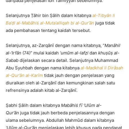
daripada penjelasan Ibn Taimiyyah sebelumnya.
Selanjutnya Ṭāhir bin Ṣālih dalam kitabnya
al-Tibyān li
Ba’ḍi al-Mabāhiṡ al-Muta’alliqah bi al-Qur’ān
juga tidak
ada pembahasan tentang kaidah tersebut.
Selanjutnya, az-Zarqānī dengan nama kitabnya, “
Manāhil
al-‘Irfān
(74)” mulai kaidah
‘umūm al-lafẓi
dan
khuṣūṣ al-
Sabab
dijelaskan secara detail. Selanjutnya Muhammad
Abu Syuhbah dengan nama kitabnya
al-Madkhal li Dirāsah
al-Qur’ān al-Karīm
tidak jauh dengan penjelasan yang
diuraikan oleh al-Zarqānī dan kemungkinan salah satu
refrensinya adalah kitab al-Zarqānī.
Ṣabhi Ṣālih dalam kitabnya
Mabāhiṡ fī ‘Ulūm al-
Qur’ān
juga tidak jauh berbeda penjelasannya dengan
ulama sebelumnya. Abdullah Mahmūd dalam kitabnya
‘Ulūm al-Qur’ān
menjelaskan lebih khusus pada pendapat