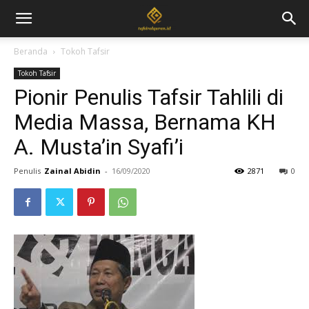
Beranda
Tokoh Tafsir
Tokoh Tafsir
Pionir Penulis Tafsir Tahlili di
Media Massa, Bernama KH
A. Musta’in Syafi’i
Penulis
Zainal Abidin
-
16/09/2020
2871
0