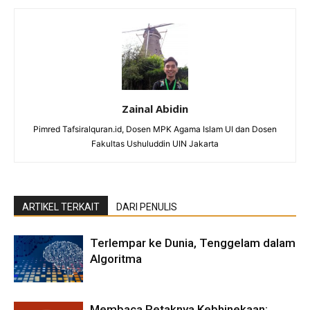
Zainal Abidin
Pimred Tafsiralquran.id, Dosen MPK Agama Islam UI dan Dosen
Fakultas Ushuluddin UIN Jakarta
ARTIKEL TERKAIT
DARI PENULIS
Terlempar ke Dunia, Tenggelam dalam
Algoritma
Membaca Retaknya Kebhinekaan: