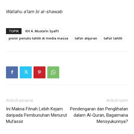
Wallahu a’lam bi al-shawab
TOPIK
KH A. Musta’in Syafi’i
pionir penulis tahlili di media massa
tafsir alquran
tafsir tahlili
Artikulli paraprak
Artikulli tjetër
Ini Makna Fitnah Lebih Kejam
Pendengaran dan Penglihatan
daripada Pembunuhan Menurut
dalam Al-Quran, Bagaimana
Mufassir
Mensyukurinya?