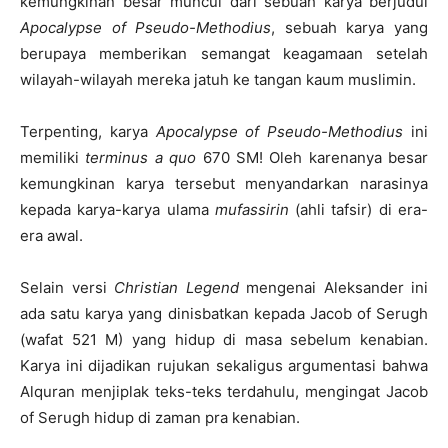
kemungkinan besar muncul dari sebuah karya berjudul
Apocalypse of Pseudo-Methodius
, sebuah karya yang
berupaya memberikan semangat keagamaan setelah
wilayah-wilayah mereka jatuh ke tangan kaum muslimin.
Terpenting, karya
Apocalypse of Pseudo-Methodius
ini
memiliki
terminus a quo
670 SM! Oleh karenanya besar
kemungkinan karya tersebut menyandarkan narasinya
kepada karya-karya ulama
mufassirin
(ahli tafsir) di era-
era awal.
Selain versi
Christian Legend
mengenai Aleksander ini
ada satu karya yang dinisbatkan kepada Jacob of Serugh
(wafat 521 M) yang hidup di masa sebelum kenabian.
Karya ini dijadikan rujukan sekaligus argumentasi bahwa
Alquran menjiplak teks-teks terdahulu, mengingat Jacob
of Serugh hidup di zaman pra kenabian.