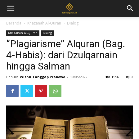
Beranda
Khazanah Al-Quran
Dialog
Khazanah Al-Quran
Dialog
“Plagiarisme” Alquran (Bag.
4-Habis): dari Dzulqarnain
hingga Salman
Penulis
Wisnu Tanggap Prabowo
-
10/05/2022
1556
0