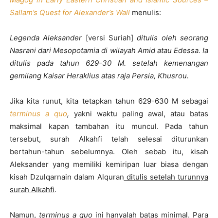
Sallam’s Quest for Alexander’s Wall
menulis:
Legenda Aleksander
[versi Suriah]
ditulis oleh seorang
Nasrani dari Mesopotamia di wilayah Amid atau Edessa. Ia
ditulis pada tahun 629-30 M. setelah kemenangan
gemilang Kaisar Heraklius atas raja Persia, Khusrou.
Jika kita runut, kita tetapkan tahun 629-630 M sebagai
terminus a quo
,
yakni waktu paling awal, atau batas
maksimal kapan tambahan itu muncul. Pada tahun
tersebut, surah Alkahfi telah selesai diturunkan
bertahun-tahun sebelumnya. Oleh sebab itu, kisah
Aleksander yang memiliki kemiripan luar biasa dengan
kisah Dzulqarnain dalam Alquran
ditulis setelah turunnya
surah Alkahfi
.
Namun,
terminus a quo
ini hanyalah batas minimal. Para