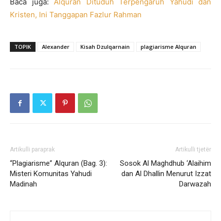
Baca juga:
Alquran Dituduh Terpengaruh Yahudi dan
Kristen, Ini Tanggapan Fazlur Rahman
TOPIK
Alexander
Kisah Dzulqarnain
plagiarisme Alquran
Artikulli paraprak
Artikulli tjetër
“Plagiarisme” Alquran (Bag. 3):
Sosok Al Maghdhub ‘Alaihim
Misteri Komunitas Yahudi
dan Al Dhallin Menurut Izzat
Madinah
Darwazah