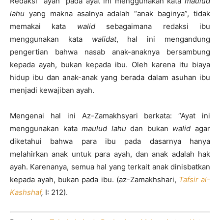
Redaksi “ayah” pada ayat ini menggunakan kata
maulud
lahu
yang makna asalnya adalah “anak baginya”, tidak
memakai kata
walid
sebagaimana redaksi ibu
menggunakan kata
walidat
, hal ini mengandung
pengertian bahwa nasab anak-anaknya bersambung
kepada ayah, bukan kepada ibu. Oleh karena itu biaya
hidup ibu dan anak-anak yang berada dalam asuhan ibu
menjadi kewajiban ayah.
Mengenai hal ini Az-Zamakhsyari berkata: “Ayat ini
menggunakan kata
maulud lahu
dan bukan
walid
agar
diketahui bahwa para ibu pada dasarnya hanya
melahirkan anak untuk para ayah, dan anak adalah hak
ayah. Karenanya, semua hal yang terkait anak dinisbatkan
kepada ayah, bukan pada ibu. (az-Zamakhshari,
Tafsir al-
Kashshaf
,
I: 212).