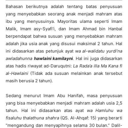
Bahasan berikutnya adalah tentang batas penyusuan
yang menyebabkan seorang anak menjadi mahram atas
ibu yang menyusuinya. Mayoritas ulama seperti Imam
Malik, Imam asy-Syafi’i, dan Imam Ahmad bin Hanbal
berpendapat bahwa susuan yang menyebabkan mahram
adalah jika usia anak yang disusui maksimal 2 tahun. Hal
ini didasarkan atas petunjuk ayat
wa al-walidatu yurdi’na
awladahunna
hawlaini kamilayni
.
Hal ini juga didasarkan
atas hadis riwayat ad-Daruqutni:
La Rada’a illa Ma Kana fi
al-Hawlaini
(Tidak ada susuan melainkan anak tersebut
masih berusia 2 tahun).
Sedang menurut Imam Abu Hanifah, masa penyusuan
yang bisa menyebabkan menjadi mahram adalah usia 2,5
tahun. Hal ini didasarkan atas ayat
wa Hamluhu wa
fisaluhu thalathuna shahra
(QS. Al-Ahqaf: 15) yang berarti
“mengandung dan menyapihnya selama 30 bulan.” Dalil-