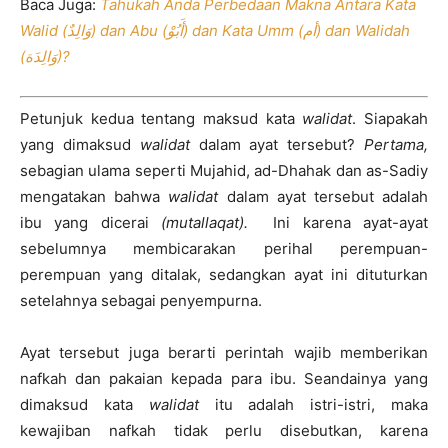
Baca Juga:
Tahukah Anda Perbedaan Makna Antara Kata
Walid (وَالِدٌ) dan Abu (أَبُوْ) dan Kata Umm (أم) dan Walidah
(وَالِدَة)?
Petunjuk kedua tentang maksud kata
walidat
. Siapakah
yang dimaksud
walidat
dalam ayat tersebut?
Pertama,
sebagian ulama seperti Mujahid, ad-Dhahak dan as-Sadiy
mengatakan bahwa
walidat
dalam ayat tersebut adalah
ibu yang dicerai
(mutallaqat).
Ini karena ayat-ayat
sebelumnya membicarakan perihal perempuan-
perempuan yang ditalak, sedangkan ayat ini dituturkan
setelahnya sebagai penyempurna.
Ayat tersebut juga berarti perintah wajib memberikan
nafkah dan pakaian kepada para ibu. Seandainya yang
dimaksud kata
walidat
itu adalah istri-istri, maka
kewajiban nafkah tidak perlu disebutkan, karena