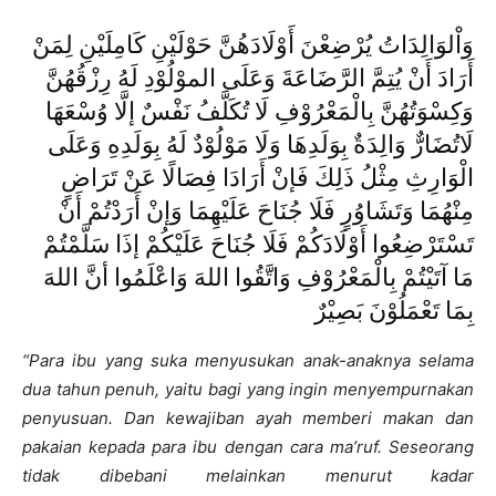
وَاْلوَالِدَاتُ يُرْضِعْنَ أَوْلَادَهُنَّ حَوْلَيْنِ كَامِلَيْنِ لِمَنْ
أَرَادَ أَنْ يُتِمَّ الرَّضَاعَةَ وَعَلَى الموْلُوْدِ لَهُ رِزْقُهُنَّ
وَكِسْوَتُهُنَّ بِالْمَعْرُوْفِ لَا تُكَلَّفُ نَفْسٌ إلَّا وُسْعَهَا
لَاتُضَارٌّ وَالِدَةٌ بِوَلَدِهَا وَلَا مَوْلُوْدٌ لَهُ بِوَلَدِهِ وَعَلَى
الْوَارِثِ مِثْلُ ذَلِكَ فَإنْ أَرَادَا فِصَالًا عَنْ تَرَاضٍ
مِنْهُمَا وَتَشَاوُرٍ فَلَا جُنَاحَ عَلَيْهِمَا وَإنْ أَرَدْتُمْ أَنْ
تَسْتَرْضِعُوا أَوْلَادَكُمْ فَلَا جُنَاحَ عَلَيْكُمْ إذَا سَلَّمْتُمْ
مَا آتَيْتُمْ بِالْمَعْرُوْفِ وَاتَّقُوا اللهَ وَاعْلَمُوا أنَّ اللهَ
بِمَا تَعْمَلُوْنَ بَصِيْرٌ
“
Para ibu yang suka menyusukan anak-anaknya selama
dua tahun penuh, yaitu bagi yang ingin menyempurnakan
penyusuan. Dan kewajiban ayah memberi makan dan
pakaian kepada para ibu dengan cara ma’ruf. Seseorang
tidak dibebani melainkan menurut kadar