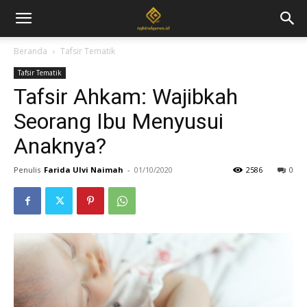
Beranda
Tafsir Tematik
Tafsir Tematik
Tafsir Ahkam: Wajibkah
Seorang Ibu Menyusui
Anaknya?
Penulis
Farida Ulvi Naimah
-
01/10/2020
2586
0