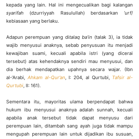
kepada yang lain. Hal ini mengecualikan bagi kalangan
syarifah
(dzurriyyah Rasulullah) berdasarkan
‘urf
/
kebiasaan yang berlaku.
Adapun perempuan yang di
talaq ba’in
(talak 3), ia tidak
wajib menyusui anaknya, sebab penyusuan itu menjadi
kewajiban suami, kecuali apabila istri (yang dicerai
tersebut) atas kehendaknya sendiri mau menyusui, dan
dia berhak mendapatkan upahnya secara wajar. (Ibn
al-‘Arabi,
Ahkam al-Qur’an
, I: 204, al Qurtubi,
Tafsir al-
Qurtubi
, II: 161).
Sementara itu, mayoritas ulama berpendapat bahwa
hukum ibu menyusui anaknya adalah sunnah, kecuali
apabila anak tersebut tidak dapat menyusu dari
perempuan lain, ditambah sang ayah juga tidak mampu
mengupah perempuan lain untuk dijadikan ibu susuan,