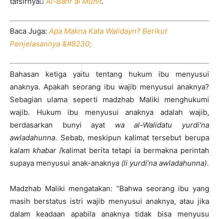
tafsirnya ِ
Al-Bahr al Muhit
.
Baca Juga:
Apa Makna Kata Walidayn? Berikut
Penjelasannya &#8230;
Bahasan ketiga yaitu tentang hukum ibu menyusui
anaknya. Apakah seorang ibu wajib menyusui anaknya?
Sebagian ulama seperti madzhab Maliki menghukumi
wajib. Hukum ibu menyusui anaknya adalah wajib,
berdasarkan bunyi ayat
wa al-Walidatu yurdi’na
awladahunna
. Sebab, meskipun kalimat tersebut berupa
kalam khabar
/kalimat berita tetapi ia bermakna perintah
supaya menyusui anak-anaknya
(li yurdi’na awladahunna)
.
Madzhab Maliki mengatakan: “Bahwa seorang ibu yang
masih berstatus istri wajib menyusui anaknya, atau jika
dalam keadaan apabila anaknya tidak bisa menyusu