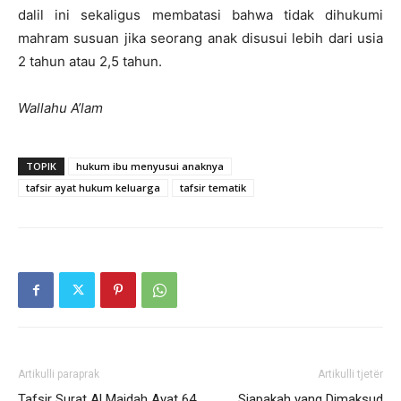
dalil ini sekaligus membatasi bahwa tidak dihukumi
mahram susuan jika seorang anak disusui lebih dari usia
2 tahun atau 2,5 tahun.
Wallahu A’lam
TOPIK
hukum ibu menyusui anaknya
tafsir ayat hukum keluarga
tafsir tematik
Artikulli paraprak
Artikulli tjetër
Tafsir Surat Al Maidah Ayat 64
Siapakah yang Dimaksud