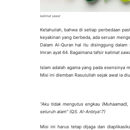
kalimat sawa'
Ketahuilah, bahwa di setiap perbedaan pas
keyakinan yang berbeda, ada seruan meng
Dalam Al-Quran hal itu disinggung dalam
Imran ayat 64. Bagaimana tafsir
kalimat saw
Islam adalah agama yang pada esensinya m
Misi ini diemban Rasulullah sejak awal ia di
“Aku tidak meng
ut
us engkau (Muhaamad), 
seluruh alam” (QS. Al-Anbiya’:7)
Misi ini harus tetap dijaga dan diaplikas