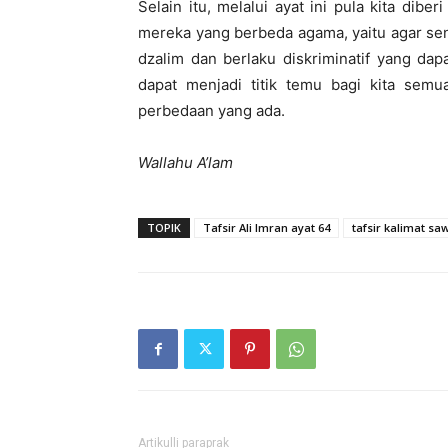
Selain itu, melalui ayat ini pula kita dib
mereka yang berbeda agama, yaitu agar se
dzalim dan berlaku diskriminatif yang da
dapat menjadi titik temu bagi kita sem
perbedaan yang ada.
Wallahu A’lam
TOPIK
Tafsir Ali Imran ayat 64
tafsir kalimat sa
Artikulli paraprak