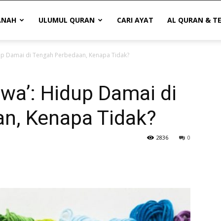
ANAH
ULUMUL QURAN
CARI AYAT
AL QURAN & T
dup Damai di Tengah Perbedaan, Kenapa Tidak?
awa’: Hidup Damai di
n, Kenapa Tidak?
2836
0