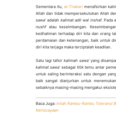
Sementara itu,
at-Thabari
menafsirkan k
ali
Allah dan tidak mempersekutukan Allah d
sawa’
adalah
kalimat adil wal inshaf
. Pada 
nushf
atau keseimbangan. Keseimbangan 
kedhaliman terhadap diri kita dan orang l
perdamaian dan ketenangan, baik untuk diri
diri kita terjaga maka terciptalah keadilan.
Satu lagi tafsir
kalimah sawa’
yang disampa
kalimat sawa’
sebagai titik temu antar pem
untuk saling berinteraksi satu dengan yan
baik sangat dianjurkan untuk menemukan t
sebaiknya masing-masing mengakui eksisten
Baca Juga:
Inilah Rambu-Rambu Toleransi 
Keniscayaan