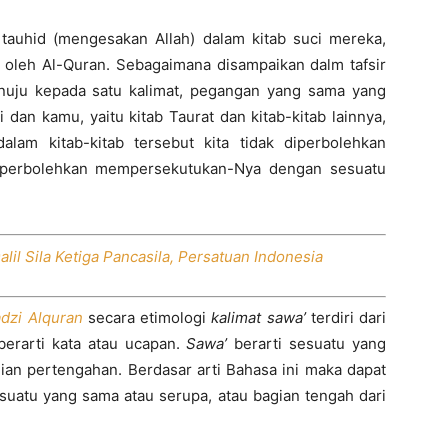
tauhid (mengesakan Allah) dalam kitab suci mereka,
g oleh Al-Quran. Sebagaimana disampaikan dalm tafsir
nuju kepada satu kalimat, pegangan yang sama yang
dan kamu, yaitu kitab Taurat dan kitab-kitab lainnya,
alam kitab-kitab tersebut kita tidak diperbolehkan
diperbolehkan mempersekutukan-Nya dengan sesuatu
Dalil Sila Ketiga Pancasila, Persatuan Indonesia
adzi Alquran
secara etimologi
kalimat sawa
’
terdiri dari
erarti kata atau ucapan.
Sawa’
berarti sesuatu yang
agian pertengahan. Berdasar arti Bahasa ini maka dapat
suatu yang sama atau serupa, atau bagian tengah dari