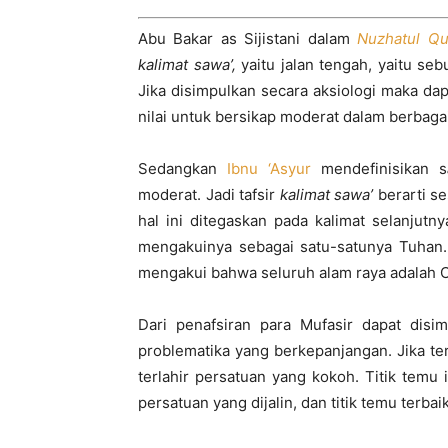
Abu Bakar as Sijistani dalam
Nuzhatul Qu
kalimat sawa’,
yaitu jalan tengah, yaitu se
Jika disimpulkan secara aksiologi maka da
nilai untuk bersikap moderat dalam berbaga
Sedangkan
Ibnu ‘Asyur
mendefinisikan s
moderat. Jadi tafsir
kalimat sawa’
berarti s
hal ini ditegaskan pada kalimat selanjutn
mengakuinya sebagai satu-satunya Tuhan
mengakui bahwa seluruh alam raya adalah 
Dari penafsiran para Mufasir dapat dis
problematika yang berkepanjangan. Jika te
terlahir persatuan yang kokoh. Titik tem
persatuan yang dijalin, dan titik temu terba