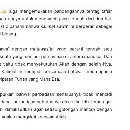
lub
juga mengemukakan pandangannya tentag tafsir
buah upaya untuk mengambil jalan tengah dari dua hal.
pat dipahami bahwa k
alimat sawa
’
ini berperan sebagai
i bidang.
awa’
dengan m
utawasith
yang berarti tengah atau
esuatu yang menjadi persamaan di antara manusia. Dan
ya yaitu tidak menyekutukan Allah dengan selain-Nya,
. Kalimat ini menjadi persamaan bahwa semua agama
Ciptaan Tuhan yang Maha Esa.
impulkan bahwa perbedaan seharusnya tidak menjadi
rdapat perbedaan seharusnya dicarikan titik temu agar
u ini dimaksudkan agar setiap golongan mantap dengan
ik adalah mengakui keesaan Allah.