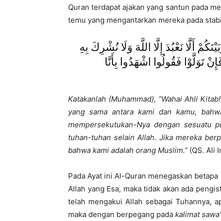
Quran terdapat ajakan yang santun pada me
temu yang mengantarkan mereka pada stabili
َكُمْ أَلَّا نَعْبُدَ إِلَّا اللَّهَ وَلَا نُشْرِكَ بِهِ
إِنْ تَوَلَّوْا فَقُولُوا اشْهَدُوا بِأَنَّا
Katakanlah (Muhammad), “Wahai Ahli Kitab!
yang sama antara kami dan kamu, bahwa 
mempersekutukan-Nya dengan sesuatu pun
tuhan-tuhan selain Allah. Jika mereka ber
bahwa kami adalah orang Muslim.”
(QS. Ali 
Pada Ayat ini Al-Quran menegaskan betapa
Allah yang Esa, maka tidak akan ada pengi
telah mengakui Allah sebagai Tuhannya, 
maka dengan berpegang pada
kalimat sawa’