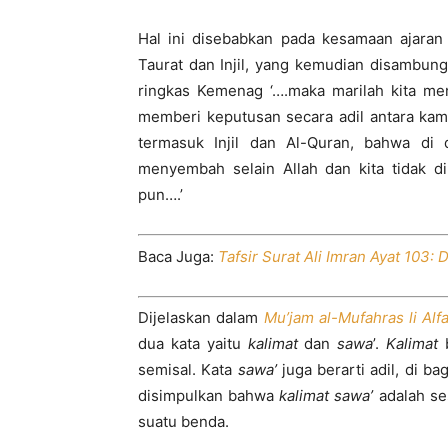
Hal ini disebabkan pada kesamaan ajaran 
Taurat dan Injil, yang kemudian disambun
ringkas Kemenag ‘….maka marilah kita me
memberi keputusan secara adil antara kami 
termasuk Injil dan Al-Quran, bahwa di d
menyembah selain Allah dan kita tidak 
pun….’
Baca Juga:
Tafsir Surat Ali Imran Ayat 103: 
Dijelaskan dalam
Mu’jam al-Mufahras li Alf
dua kata yaitu
kalimat
dan
sawa
’.
Kalimat
b
semisal. Kata
sawa’
juga berarti adil, di b
disimpulkan bahwa
kalimat sawa’
adalah se
suatu benda.