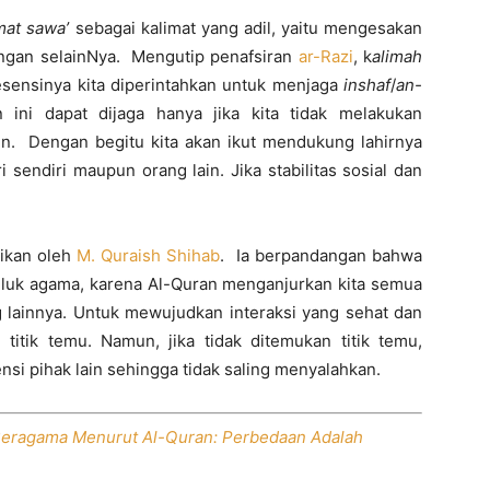
mat sawa’
sebagai kalimat yang adil, yaitu mengesakan
engan selainNya. Mengutip penafsiran
ar-Razi
, k
alimah
esensinya kita diperintahkan untuk menjaga
inshaf
/
an-
ini dapat dijaga hanya jika kita tidak melakukan
ain. Dengan begitu kita akan ikut mendukung lahirnya
 sendiri maupun orang lain. Jika stabilitas sosial dan
ikan oleh
M. Quraish Shihab
. Ia berpandangan bahwa
eluk agama, karena Al-Quran menganjurkan kita semua
g lainnya. Untuk mewujudkan interaksi yang sehat dan
itik temu. Namun, jika tidak ditemukan titik temu,
si pihak lain sehingga tidak saling menyalahkan.
Beragama Menurut Al-Quran: Perbedaan Adalah