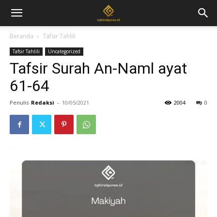
Beranda
Tafsir Tahlili
Tafsir Tahlili
Uncategorized
Tafsir Surah An-Naml ayat
61-64
Penulis
Redaksi
-
10/05/2021
2004
0