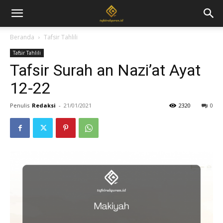
Beranda
Tafsir Tahlili
Tafsir Tahlili
Tafsir Surah an Nazi’at Ayat
12-22
Penulis
Redaksi
-
21/01/2021
2320
0