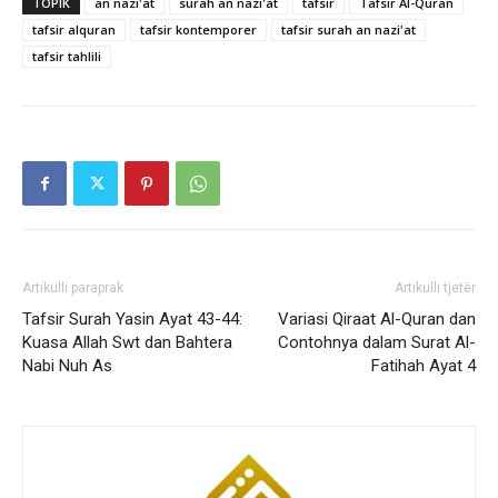
TOPIK
an nazi'at
surah an nazi'at
tafsir
Tafsir Al-Quran
tafsir alquran
tafsir kontemporer
tafsir surah an nazi'at
tafsir tahlili
Artikulli paraprak
Artikulli tjetër
Tafsir Surah Yasin Ayat 43-44:
Variasi Qiraat Al-Quran dan
Kuasa Allah Swt dan Bahtera
Contohnya dalam Surat Al-
Nabi Nuh As
Fatihah Ayat 4