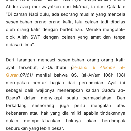
Abdurrazaq meriwayatkan dari Ma’mar, ia dari Qatadah:
“Di zaman Nabi dulu, ada seorang muslim yang mencela
sesembahan orang-orang kafir, lalu celaan tadi dibalas
oleh orang kafir dengan berlebihan. Mereka mengolok-
olok Allah SWT dengan celaan yang amat dan tanpa
didasari ilmu”.
Dari larangan mencaci sesembahan orang-orang kafir
ayat tersebut, al-Qurthubi
(
al-Jami’ li Ahkami al-
Quran
,07/61)
menilai bahwa QS. (al-An’am [06]: 108)
merupakan bentuk bagian dari perdamaian. Ayat ini
sebagai dalil wajibnya menerapkan kaidah
Saddu ad-
Dzara’I
dalam menyikapi suatu permasalahan. Dan
terkadang seseorang juga perlu mengalah atas
kebenaran atau hak yang dia miliki apabila tindakannya
dalam mempertahankan haknya akan berdampak
keburukan yang lebih besar.