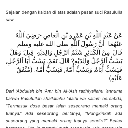
Sejalan dengan kaidah di atas adalah pesan suci Rasululla
saw.
عَنْ عَبْدِ اَللَّهِ بْنِ عَمْرِو بْنِ الْعَاصِ -رَضِيَ اَللَّهُ
عَنْهُمَا- أَنَّ رَسُولَ اَللَّهِ صلى الله عليه وسلم
قَالَ: مِنْ اَلْكَبَائِرِ شَتْمُ اَلرَّجُلِ وَالِدَيْهِ. قِيلَ: وَهَلْ
يَسُبُّ اَلرَّجُلُ وَالِدَيْهِ? قَالَ: نَعَمْ. يَسُبُّ أَبَا اَلرَّجُلِ,
فَيَسُبُّ أَبَاهُ, وَيَسُبُّ أُمَّهُ, فَيَسُبُّ أُمَّهُ. (مُتَّفَقٌ
عَلَيْهِ)
Dari ‘Abdullah bin ‘Amr bin Al-‘Ash radhiyallahu ‘anhuma
bahwa Rasulullah shallallahu ‘alaihi wa sallam bersabda,
“Termasuk dosa besar ialah seseorang memaki orang
tuanya.” Ada seseorang bertanya, “Mungkinkah ada
seseorang yang memaki orang tuanya sendiri?” Beliau