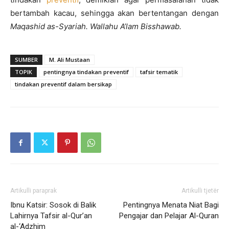
bertambah kacau, sehingga akan bertentangan dengan
Maqashid as-Syariah.
Wallahu A’lam Bisshawab.
SUMBER
M. Ali Mustaan
TOPIK
pentingnya tindakan preventif
tafsir tematik
tindakan preventif dalam bersikap
Artikulli paraprak
Artikulli tjetër
Ibnu Katsir: Sosok di Balik
Pentingnya Menata Niat Bagi
Lahirnya Tafsir al-Qur’an
Pengajar dan Pelajar Al-Quran
al-‘Adzhim