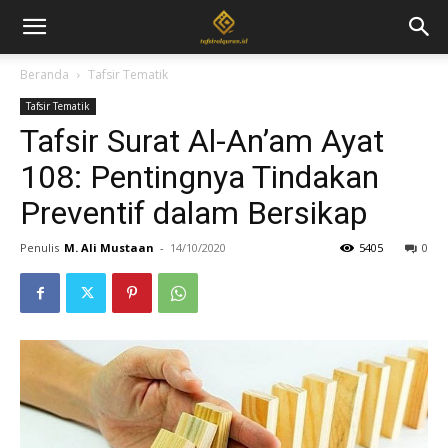
Beranda
Tafsir Tematik
Tafsir Tematik
Tafsir Surat Al-An’am Ayat
108: Pentingnya Tindakan
Preventif dalam Bersikap
Penulis
M. Ali Mustaan
-
14/10/2020
5405
0