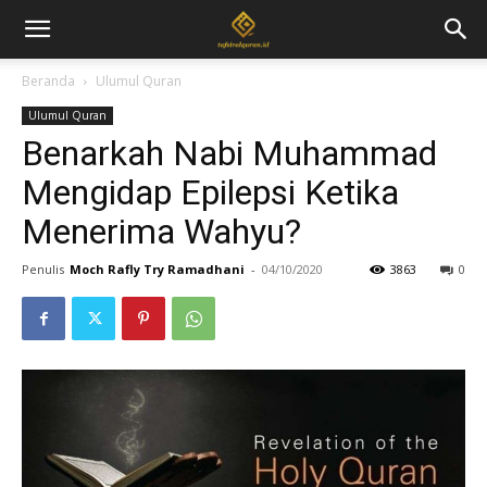
Beranda
Ulumul Quran
Ulumul Quran
Benarkah Nabi Muhammad
Mengidap Epilepsi Ketika
Menerima Wahyu?
Penulis
Moch Rafly Try Ramadhani
-
04/10/2020
3863
0