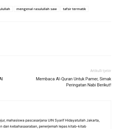
lullah
mengenal rasulullah saw
tafsir termatik
Artikulli tjetër
Al
Membaca Al-Quran Untuk Pamer, Simak
Peringatan Nabi Berikut!
jur, mahasiswa pascasarjana UIN Syarif Hidayatullah Jakarta,
an dan kebahasaaraban, penerjemah lepas kitab-kitab