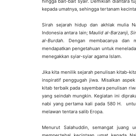
hingga bait-bait syair. Demikian diantara 
kepada umatnya, sehingga tertanam kecint
Sirah sejarah hidup dan akhlak mulia 
Indonesia antara lain;
Maulid al-Barzanji, Si
al-Burdah
. Dengan membacanya dan me
mendapatkan pengetahuan untuk menelada
menegakkan syiar-syiar agama Islam.
Jika kita menilik sejarah penulisan kitab-
inspiratif penggugah jiwa. Misalkan aspek
kitab terbaik pada sayembara penulisan riw
yang seindah mungkin. Kegiatan ini diprak
nabi yang pertama kali pada 580 H. unt
melawan tentara salib Eropa.
Menurut Salahuddin, semangat juang u
mempertebal kecintaan umat kepada Na