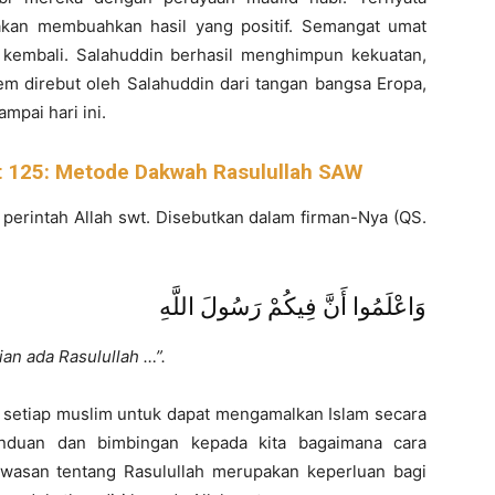
akan membuahkan hasil yang positif. Semangat umat
 kembali. Salahuddin berhasil menghimpun kekuatan,
em direbut oleh Salahuddin dari tangan bangsa Eropa,
mpai hari ini.
at 125: Metode Dakwah Rasulullah SAW
erintah Allah swt. Disebutkan dalam firman-Nya (QS.
وَاعْلَمُوا أَنَّ فِيكُمْ رَسُولَ اللَّهِ
an ada Rasulullah …”.
i setiap muslim untuk dapat mengamalkan Islam secara
nduan dan bimbingan kepada kita bagaimana cara
wasan tentang Rasulullah merupakan keperluan bagi