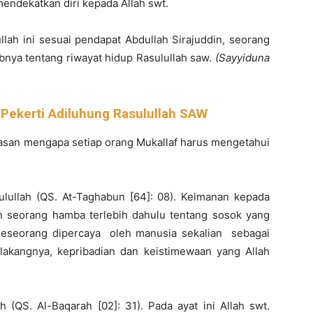
endekatkan diri kepada Allah swt.
llah ini sesuai pendapat Abdullah Sirajuddin, seorang
tabnya tentang riwayat hidup Rasulullah saw.
(Sayyiduna
i Pekerti Adiluhung Rasulullah SAW
lasan mengapa setiap orang Mukallaf harus mengetahui
ulullah (QS. At-Taghabun [64]: 08). Keimanan kepada
 seorang hamba terlebih dahulu tentang sosok yang
 seseorang dipercaya oleh manusia sekalian sebagai
rbelakangnya, kepribadian dan keistimewaan yang Allah
h (QS. Al-Baqarah [02]: 31). Pada ayat ini Allah swt.