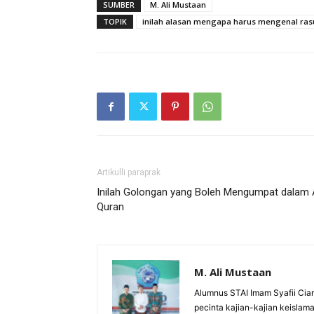
SUMBER
M. Ali Mustaan
TOPIK
inilah alasan mengapa harus mengenal rasu
Artikulli paraprak
Inilah Golongan yang Boleh Mengumpat dalam 
Quran
M. Ali Mustaan
Alumnus STAI Imam Syafii Cian
pecinta kajian-kajian keislam