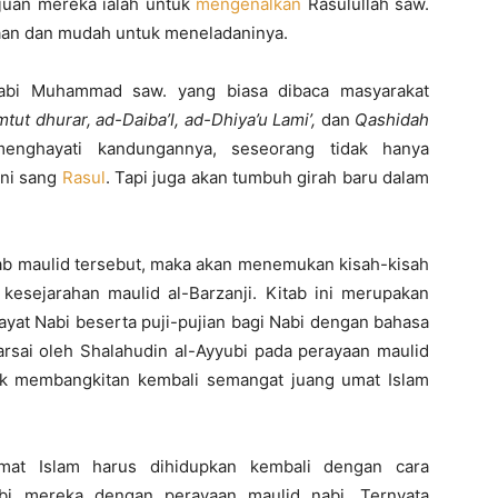
tujuan mereka ialah untuk
mengenalkan
Rasulullah saw.
aan dan mudah untuk meneladaninya.
Nabi Muhammad saw. yang biasa dibaca masyarakat
mtut
d
h
urar, ad-Daiba’I, ad-Dhiya’u Lami’,
dan
Qashidah
nghayati kandungannya, seseorang tidak hanya
ni sang
Rasul
. Tapi juga akan tumbuh girah baru dalam
kitab maulid tersebut, maka akan menemukan kisah-kisah
 kesejarahan maulid al-Barzanji. Kitab ini merupakan
ayat Nabi beserta puji-pujian bagi Nabi dengan bahasa
arsai oleh Shalahudin al-Ayyubi pada perayaan maulid
uk membangkitan kembali semangat juang umat Islam
mat Islam harus dihidupkan kembali dengan cara
bi mereka dengan perayaan maulid nabi. Ternyata