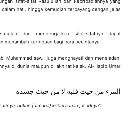
gan sifat-sifat Rasulullah dan kepribadiannya yang
i dalam hati, hingga kemudian terbayang dengan jelas
ulullah dan mendengarkan sifat-sifatnya dapat
an menambah kerinduan bagi para pecintanya.
bi Muhammad saw., juga menghayati dan meneladani
nya di dunia maupun di akhirat kelak. Al-Habib Umar
المرء من حيث قلبه لا من حيث جسده
 hatinya, bukan (dimana) keberadaan jasadnya”.