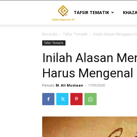
Tafsir
TAFSIR TEMATIK
KHAZ
Beranda
Tafsir Tematik
Inilah Alasan Mengapa U
Al
Tafsir Tematik
Inilah Alasan M
Quran
Harus Mengenal 
|
Penulis
M. Ali Mustaan
-
17/09/2020
Referensi
Tafsir