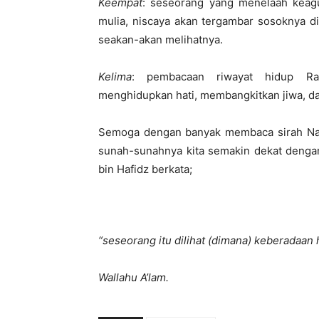
Keempat
: seseorang yang menelaah keagun
mulia, niscaya akan tergambar sosoknya d
seakan-akan melihatnya.
Kelima
: pembacaan riwayat hidup Ras
menghidupkan hati, membangkitkan jiwa, d
Semoga dengan banyak membaca sirah Na
sunah-sunahnya kita semakin dekat dengan
bin Hafidz berkata;
“seseorang itu dilihat (dimana) keberadaan
Wallahu A’lam.