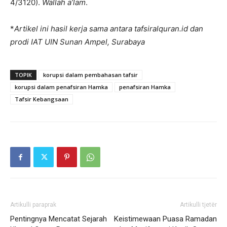
4/3120).
Wallah a’lam
.
*
Artikel ini hasil kerja sama antara tafsiralquran.id dan
prodi IAT UIN Sunan Ampel, Surabaya
TOPIK
korupsi dalam pembahasan tafsir
korupsi dalam penafsiran Hamka
penafsiran Hamka
Tafsir Kebangsaan
Artikulli paraprak
Artikulli tjetër
Pentingnya Mencatat Sejarah
Keistimewaan Puasa Ramadan