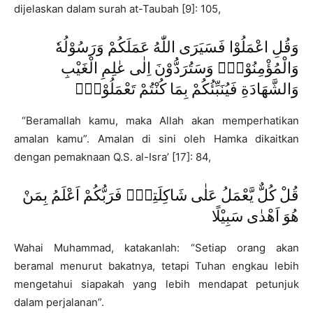
dijelaskan dalam surah at-Taubah [9]: 105,
وَقُلِ اعْمَلُوْا فَسَيَرَى اللّٰهُ عَمَلَكُمْ وَرَسُوْلُهٗ
وَالْمُؤْمِنُوْنَۗ وَسَتُرَدُّوْنَ اِلٰى عٰلِمِ الْغَيْبِ
وَالشَّهَادَةِ فَيُنَبِّئُكُمْ بِمَا كُنْتُمْ تَعْمَلُوْنَۚ
“Beramallah kamu, maka Allah akan memperhatikan
amalan kamu”. Amalan di sini oleh Hamka dikaitkan
dengan pemaknaan Q.S. al-Isra’ [17]: 84,
قُلْ كُلٌّ يَّعْمَلُ عَلٰى شَاكِلَتِهٖۗ فَرَبُّكُمْ اَعْلَمُ بِمَنْ
هُوَ اَهْدٰى سَبِيْلًا
Wahai Muhammad, katakanlah: “Setiap orang akan
beramal menurut bakatnya, tetapi Tuhan engkau lebih
mengetahui siapakah yang lebih mendapat petunjuk
dalam perjalanan”.