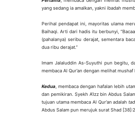
Pertama
, membaca dengan melihat mushaf
yang sedang ia amalkan, yakni ibadah memba
Perihal pendapat ini, mayoritas ulama mer
Baihaqi. Arti dari hadis itu berbunyi, “B
(pahalanya) seribu derajat, sementara ba
dua ribu derajat.”
Imam Jalaluddin As-Suyuthi pun begitu, d
membaca Al Qur’an dengan melihat mushaf l
Kedua
, membaca dengan hafalan lebih uta
dan pemikiran. Syekh A’Izz bin Abdus Sal
tujuan utama membaca Al Qur’an adalah
ta
Abdus Salam pun merujuk surat Shad [38]:2