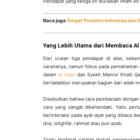
Pendapat yang ketiga ini diuraikan imam An
Baca juga:
Empat Presiden Indonesia dan 
Yang Lebih Utama dari Membaca Al
Dari uraian tiga pendapat di atas, seb
sarananya, namun fokus pada pemahaman d
dalam
Al Itqan
dan Syekh Manna’ Khalil Q
bertadabbur merupakan bagian dari adab m
Disebutkan bahwa cara pembacaan dengan 
cara yang sangat dikehendaki. Yaitu perl
berinteraksi pada ayat-ayat yang dibaca d
doa, istighfar, rahmat atau pun azab.
Tentu terdapat catatan terkait penggun