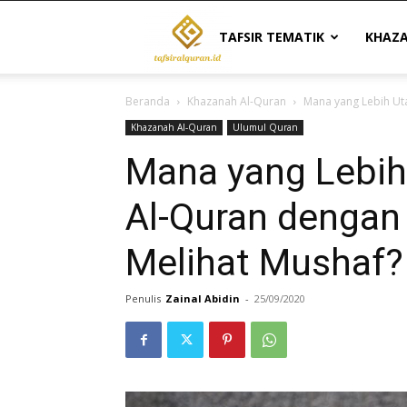
Tafsir
TAFSIR TEMATIK
KHAZ
Beranda
Khazanah Al-Quran
Mana yang Lebih Ut
Al
Khazanah Al-Quran
Ulumul Quran
Mana yang Lebi
Quran
Al-Quran dengan
Melihat Mushaf?
|
Penulis
Zainal Abidin
-
25/09/2020
Referensi
Tafsir