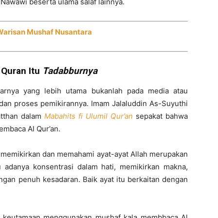
 Nawawi beserta ulama salaf lainnya.
Warisan Mushaf Nusantara
 Quran Itu
Tadabburnya
enarnya yang lebih utama bukanlah pada media atau
an proses pemikirannya. Imam Jalaluddin As-Suyuthi
atthan dalam
Mabahits fi Ulumil Qur’an
sepakat bahwa
embaca Al Qur’an.
memikirkan dan memahami ayat-ayat Allah merupakan
u adanya konsentrasi dalam hati, memikirkan makna,
engan penuh kesadaran. Baik ayat itu berkaitan dengan
aan keutamaan menggunakan mushaf kala membbaca Al