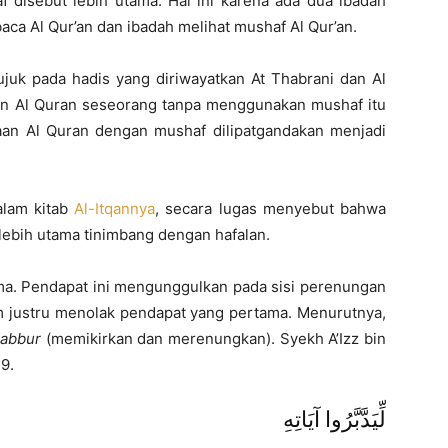
 disebut lebih utama. Hal ini karena ada dua ibadah
ca Al Qur’an dan ibadah melihat mushaf Al Qur’an.
ujuk pada hadis yang diriwayatkan At Thabrani dan Al
acaan Al Quran seseorang tanpa menggunakan mushaf itu
caan Al Quran dengan mushaf dilipatgandakan menjadi
alam kitab
Al-Itqannya
, secara lugas menyebut bahwa
ebih utama tinimbang dengan hafalan.
ma. Pendapat ini mengunggulkan pada sisi perenungan
am justru menolak pendapat yang pertama. Menurutnya,
dabbur
(memikirkan dan merenungkan). Syekh A’Izz bin
9.
لِّيَدَّبَّرُوا آيَاتِهِ