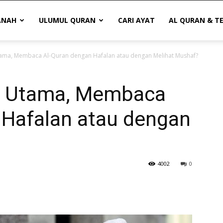
ANAH
ULUMUL QURAN
CARI AYAT
AL QURAN & T
ama, Membaca Al-Quran dengan Hafalan atau dengan Melihat Mushaf?
h Utama, Membaca
 Hafalan atau dengan
4002
0