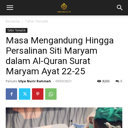
Beranda
Tafsir Tematik
Tafsir Tematik
Masa Mengandung Hingga
Persalinan Siti Maryam
dalam Al-Quran Surat
Maryam Ayat 22-25
Penulis
Ulya Nurir Rahmah
-
09/03/2021
8265
0