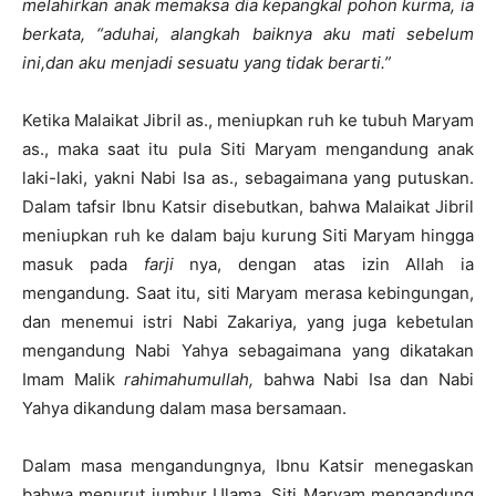
melahirkan anak memaksa dia kepangkal pohon kurma, ia
berkata, “aduhai, alangkah baiknya aku mati sebelum
ini,dan aku menjadi sesuatu yang tidak berarti.”
Ketika Malaikat Jibril as., meniupkan ruh ke tubuh Maryam
as., maka saat itu pula Siti Maryam mengandung anak
laki-laki, yakni Nabi Isa as., sebagaimana yang putuskan.
Dalam tafsir Ibnu Katsir disebutkan, bahwa Malaikat Jibril
meniupkan ruh ke dalam baju kurung Siti Maryam hingga
masuk pada
farji
nya, dengan atas izin Allah ia
mengandung. Saat itu, siti Maryam merasa kebingungan,
dan menemui istri Nabi Zakariya, yang juga kebetulan
mengandung Nabi Yahya sebagaimana yang dikatakan
Imam Malik
rahimahumullah,
bahwa Nabi Isa dan Nabi
Yahya dikandung dalam masa bersamaan.
Dalam masa mengandungnya, Ibnu Katsir menegaskan
bahwa menurut jumhur Ulama, Siti Maryam mengandung