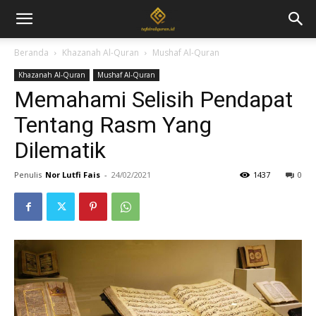
Beranda
Khazanah Al-Quran
Mushaf Al-Quran
Khazanah Al-Quran
Mushaf Al-Quran
Memahami Selisih Pendapat
Tentang Rasm Yang
Dilematik
Penulis
Nor Lutfi Fais
-
24/02/2021
1437
0