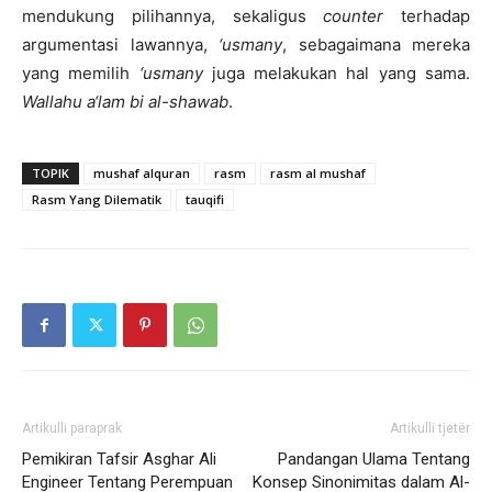
mendukung pilihannya, sekaligus
counter
terhadap
argumentasi lawannya,
‘usmany
, sebagaimana mereka
yang memilih
‘usmany
juga melakukan hal yang sama.
Wallahu a‘lam bi al-shawab
.
TOPIK
mushaf alquran
rasm
rasm al mushaf
Rasm Yang Dilematik
tauqifi
Artikulli paraprak
Artikulli tjetër
Pemikiran Tafsir Asghar Ali
Pandangan Ulama Tentang
Engineer Tentang Perempuan
Konsep Sinonimitas dalam Al-