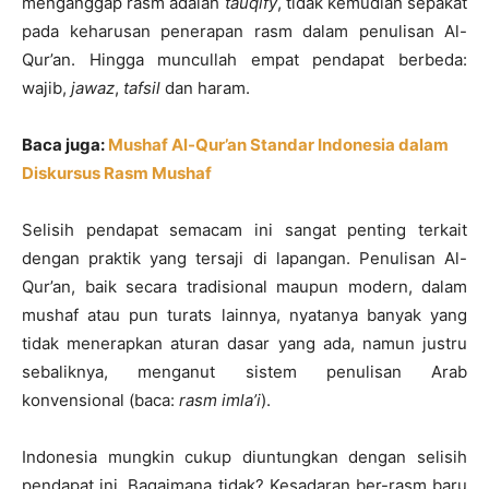
menganggap rasm adalah
tauqify
, tidak kemudian sepakat
pada keharusan penerapan rasm dalam penulisan Al-
Qur’an. Hingga muncullah empat pendapat berbeda:
wajib,
jawaz
,
tafsil
dan haram.
Baca juga:
Mushaf Al-Qur’an Standar Indonesia dalam
Diskursus Rasm Mushaf
Selisih pendapat semacam ini sangat penting terkait
dengan praktik yang tersaji di lapangan. Penulisan Al-
Qur’an, baik secara tradisional maupun modern, dalam
mushaf atau pun turats lainnya, nyatanya banyak yang
tidak menerapkan aturan dasar yang ada, namun justru
sebaliknya, menganut sistem penulisan Arab
konvensional (baca:
rasm imla’i
).
Indonesia mungkin cukup diuntungkan dengan selisih
pendapat ini. Bagaimana tidak? Kesadaran ber-rasm baru