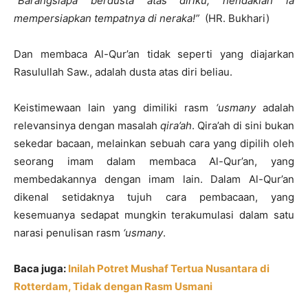
“Barangsiapa berdusta atas diriku, hendaklah ia
mempersiapkan tempatnya di neraka!”
(HR. Bukhari)
Dan membaca Al-Qur’an tidak seperti yang diajarkan
Rasulullah Saw., adalah dusta atas diri beliau.
Keistimewaan lain yang dimiliki rasm
‘usmany
adalah
relevansinya dengan masalah
qira’ah
. Qira’ah di sini bukan
sekedar bacaan, melainkan sebuah cara yang dipilih oleh
seorang imam dalam membaca Al-Qur’an, yang
membedakannya dengan imam lain. Dalam Al-Qur’an
dikenal setidaknya tujuh cara pembacaan, yang
kesemuanya sedapat mungkin terakumulasi dalam satu
narasi penulisan rasm
‘usmany
.
Baca juga:
Inilah Potret Mushaf Tertua Nusantara di
Rotterdam, Tidak dengan Rasm Usmani