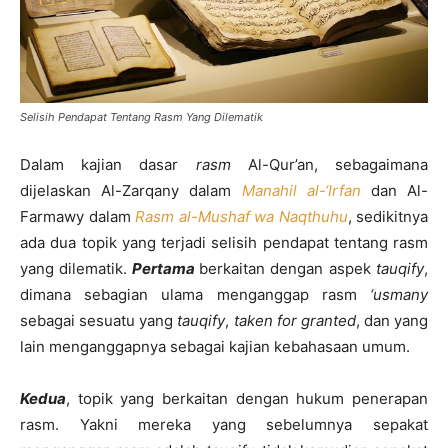
Selisih Pendapat Tentang Rasm Yang Dilematik
Dalam kajian dasar
rasm
Al-Qur’an, sebagaimana
dijelaskan Al-Zarqany dalam
Manahil al-‘Irfan
dan Al-
Farmawy dalam
Rasm al-Mushaf wa Naqthuhu
, sedikitnya
ada dua topik yang terjadi selisih pendapat tentang rasm
yang dilematik.
Pertama
berkaitan dengan aspek
tauqify
,
dimana sebagian ulama menganggap rasm
‘usmany
sebagai sesuatu yang
tauqify
,
taken for granted
, dan yang
lain menganggapnya sebagai kajian kebahasaan umum.
Kedua
, topik yang berkaitan dengan hukum penerapan
rasm. Yakni mereka yang sebelumnya sepakat