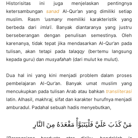
Historisitas ini juga menjelaskan pentingnya
ketersambungan
sanad
Al-Qur’an yang dimiliki setiap
muslim. Rasm
‘usmany
memiliki karakteristik yang
berbeda dari
imla’i
. Banyak diantaranya yang justru
berseberangan dengan penulisan semestinya. Oleh
karenanya, tidak tepat jika mendasarkan Al-Qur’an pada
tulisan, akan tetapi pada
talaqqy
(bertemu langsung
kepada guru) dan
musyafahah
(dari mulut ke mulut).
Dua hal ini yang kini menjadi problem dalam proses
pembelajaran Al-Qur’an. Banyak umat muslim yang
mencukupkan pada tulisan Arab atau bahkan
transliterasi
latin. Alhasil,
makhraj,
sifat dan karakter hurufnya menjadi
amburadul. Padahal sebuah hadis menyebutkan,
مَنْ كَذَبَ عَلَيَّ فَلْيَتَبَوَّأْ مَقْعَدَهُ مِنَ النَّارِ