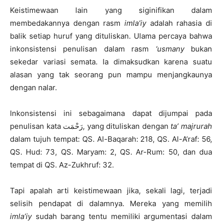
Keistimewaan lain yang siginifikan dalam
membedakannya dengan rasm
imla’iy
adalah rahasia di
balik setiap huruf yang dituliskan. Ulama percaya bahwa
inkonsistensi penulisan dalam rasm
‘usmany
bukan
sekedar variasi semata. Ia dimaksudkan karena suatu
alasan yang tak seorang pun mampu menjangkaunya
dengan nalar.
Inkonsistensi ini sebagaimana dapat dijumpai pada
penulisan kata رَحْمَت, yang dituliskan dengan
ta’ majrurah
dalam tujuh tempat: QS. Al-Baqarah: 218, QS. Al-A‘raf: 56,
QS. Hud: 73, QS. Maryam: 2, QS. Ar-Rum: 50, dan dua
tempat di QS. Az-Zukhruf: 32.
Tapi apalah arti keistimewaan jika, sekali lagi, terjadi
selisih pendapat di dalamnya. Mereka yang memilih
imla’iy
sudah barang tentu memiliki argumentasi dalam