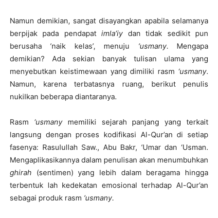
Namun demikian, sangat disayangkan apabila selamanya
berpijak pada pendapat
imla’iy
dan tidak sedikit pun
berusaha ‘naik kelas’, menuju
‘usmany
. Mengapa
demikian? Ada sekian banyak tulisan ulama yang
menyebutkan keistimewaan yang dimiliki rasm
‘usmany
.
Namun, karena terbatasnya ruang, berikut penulis
nukilkan beberapa diantaranya.
Rasm
‘usmany
memiliki sejarah panjang yang terkait
langsung dengan proses kodifikasi Al-Qur’an di setiap
fasenya: Rasulullah Saw., Abu Bakr, ‘Umar dan ‘Usman.
Mengaplikasikannya dalam penulisan akan menumbuhkan
ghirah
(sentimen) yang lebih dalam beragama hingga
terbentuk lah kedekatan emosional terhadap Al-Qur’an
sebagai produk rasm
‘usmany
.