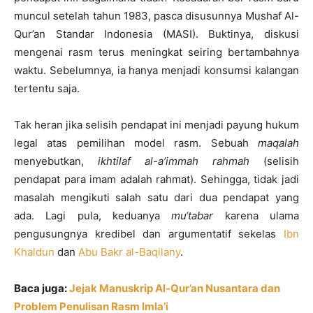
muncul setelah tahun 1983, pasca disusunnya Mushaf Al-
Qur’an Standar Indonesia (MASI). Buktinya, diskusi
mengenai rasm terus meningkat seiring bertambahnya
waktu. Sebelumnya, ia hanya menjadi konsumsi kalangan
tertentu saja.
Tak heran jika selisih pendapat ini menjadi payung hukum
legal atas pemilihan model rasm. Sebuah
maqalah
menyebutkan,
ikhtilaf al-a’immah rahmah
(selisih
pendapat para imam adalah rahmat). Sehingga, tidak jadi
masalah mengikuti salah satu dari dua pendapat yang
ada. Lagi pula, keduanya
mu‘tabar
karena ulama
pengusungnya kredibel dan argumentatif sekelas
Ibn
Khaldun
dan
Abu Bakr al-Baqilany
.
Baca juga:
Jejak Manuskrip Al-Qur’an Nusantara dan
Problem Penulisan Rasm Imla’i