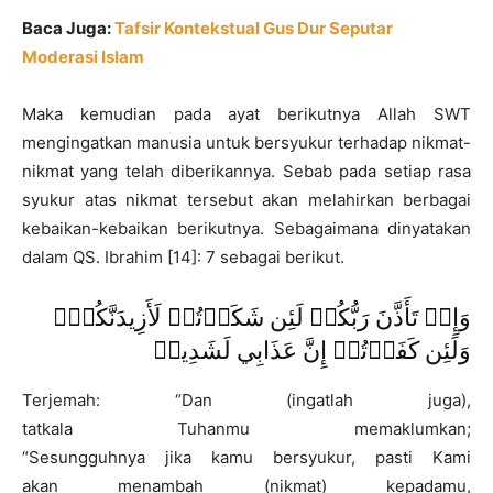
Baca Juga:
Tafsir Kontekstual Gus Dur Seputar
Moderasi Islam
Maka kemudian pada ayat berikutnya Allah SWT
mengingatkan manusia untuk bersyukur terhadap nikmat-
nikmat yang telah diberikannya. Sebab pada setiap rasa
syukur atas nikmat tersebut akan melahirkan berbagai
kebaikan-kebaikan berikutnya. Sebagaimana dinyatakan
dalam QS. Ibrahim [14]: 7 sebagai berikut.
وَإِذۡ تَأَذَّنَ رَبُّكُمۡ لَئِن شَكَرۡتُمۡ لَأَزِيدَنَّكُمۡۖ
وَلَئِن كَفَرۡتُمۡ إِنَّ عَذَابِي لَشَدِيدٞ
Terjemah: “Dan (ingatlah juga),
tatkala Tuhanmu memaklumkan;
“Sesungguhnya jika kamu bersyukur, pasti Kami
akan menambah (nikmat) kepadamu,