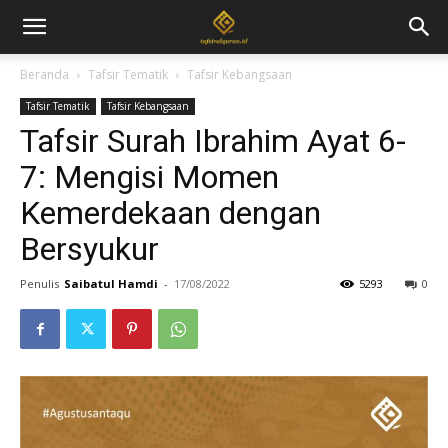
Beranda
Tafsir Tematik
Tafsir Kebangsaan
Tafsir Tematik
Tafsir Kebangsaan
Tafsir Surah Ibrahim Ayat 6-
7: Mengisi Momen
Kemerdekaan dengan
Bersyukur
Penulis
Saibatul Hamdi
-
17/08/2022
5293
0