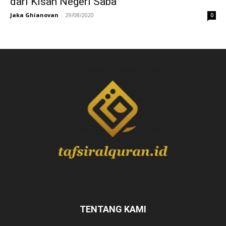
dari Kisah Negeri Saba’
Jaka Ghianovan
-
29/08/2020
0
TENTANG KAMI