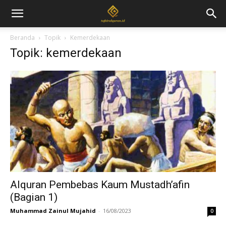
Beranda
Topik
Kemerdekaan
Topik: kemerdekaan
Alquran Pembebas Kaum Mustadh’afin
(Bagian 1)
Muhammad Zainul Mujahid
-
16/08/2023
0