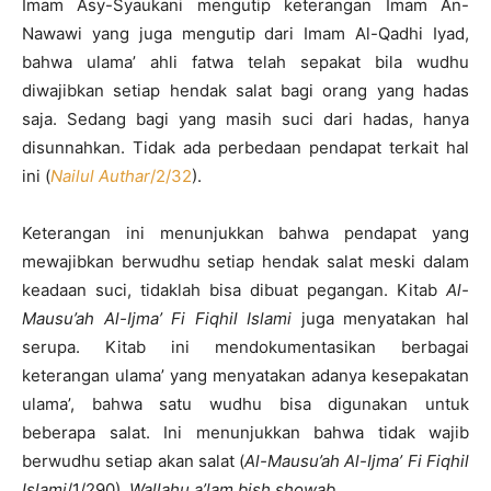
Imam Asy-Syaukani mengutip keterangan Imam An-
Nawawi yang juga mengutip dari Imam Al-Qadhi Iyad,
bahwa ulama’ ahli fatwa telah sepakat bila wudhu
diwajibkan setiap hendak salat bagi orang yang hadas
saja. Sedang bagi yang masih suci dari hadas, hanya
disunnahkan. Tidak ada perbedaan pendapat terkait hal
ini (
Nailul Authar
/2/32
).
Keterangan ini menunjukkan bahwa pendapat yang
mewajibkan berwudhu setiap hendak salat meski dalam
keadaan suci, tidaklah bisa dibuat pegangan. Kitab
Al-
Mausu’ah Al-Ijma’ Fi Fiqhil Islami
juga menyatakan hal
serupa. Kitab ini mendokumentasikan berbagai
keterangan ulama’ yang menyatakan adanya kesepakatan
ulama’, bahwa satu wudhu bisa digunakan untuk
beberapa salat. Ini menunjukkan bahwa tidak wajib
berwudhu setiap akan salat (
Al-Mausu’ah Al-Ijma’ Fi Fiqhil
Islami
/1/290).
Wallahu a’lam bish showab
.