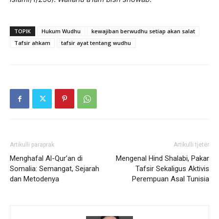
TOPIK
Hukum Wudhu
kewajiban berwudhu setiap akan salat
Tafsir ahkam
tafsir ayat tentang wudhu
Artikulli paraprak
Artikulli tjetër
Menghafal Al-Qur’an di
Mengenal Hind Shalabi, Pakar
Somalia: Semangat, Sejarah
Tafsir Sekaligus Aktivis
dan Metodenya
Perempuan Asal Tunisia