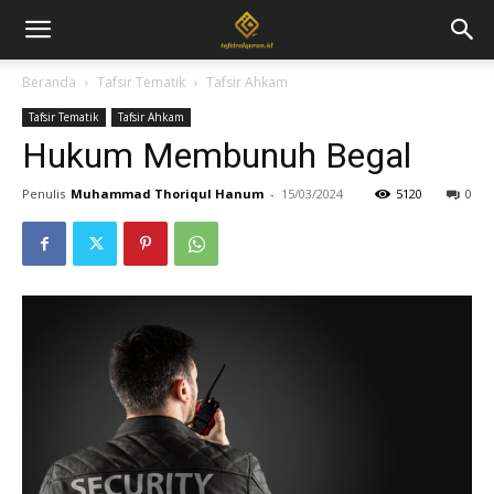
Beranda
Tafsir Tematik
Tafsir Ahkam
Tafsir Tematik
Tafsir Ahkam
Hukum Membunuh Begal
Penulis
Muhammad Thoriqul Hanum
-
15/03/2024
5120
0