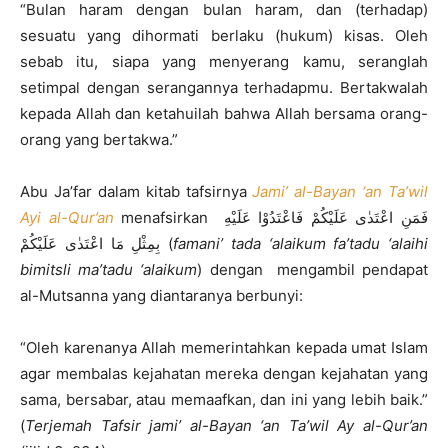
“Bulan haram dengan bulan haram, dan (terhadap)
sesuatu yang dihormati berlaku (hukum) kisas. Oleh
sebab itu, siapa yang menyerang kamu, seranglah
setimpal dengan serangannya terhadapmu. Bertakwalah
kepada Allah dan ketahuilah bahwa Allah bersama orang-
orang yang bertakwa.”
Abu Ja’far dalam kitab tafsirnya
Jami’ al-Bayan ‘an Ta’wil
Ayi al-Qur’an
menafsirkan فَمَنِ اعْتَدٰى عَلَيْكُمْ فَاعْتَدُوْا عَلَيْهِ
بِمِثْلِ مَا اعْتَدٰى عَلَيْكُمْ (
famani’ tada ‘alaikum fa’tadu ‘alaihi
bimitsli ma’tadu ‘alaikum
) dengan mengambil pendapat
al-Mutsanna yang diantaranya berbunyi:
“Oleh karenanya Allah memerintahkan kepada umat Islam
agar membalas kejahatan mereka dengan kejahatan yang
sama, bersabar, atau memaafkan, dan ini yang lebih baik.”
(
Terjemah Tafsir jami’ al-Bayan ‘an Ta’wil Ay al-Qur’an