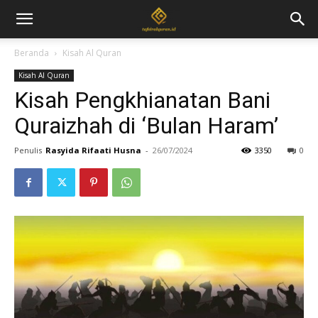
Beranda
Kisah Al Quran
Kisah Al Quran
Kisah Pengkhianatan Bani
Quraizhah di ‘Bulan Haram’
Penulis
Rasyida Rifaati Husna
-
26/07/2024
3350
0