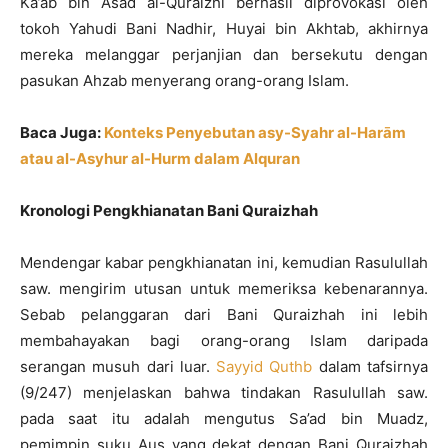
Ka’ab bin Asad al-Quraizhi berhasil diprovokasi oleh
tokoh Yahudi Bani Nadhir, Huyai bin Akhtab, akhirnya
mereka melanggar perjanjian dan bersekutu dengan
pasukan Ahzab menyerang orang-orang Islam.
Baca Juga:
Konteks Penyebutan asy-Syahr al-Harām
atau al-Asyhur al-Hurm dalam Alquran
Kronologi Pengkhianatan Bani Quraizhah
Mendengar kabar pengkhianatan ini, kemudian Rasulullah
saw. mengirim utusan untuk memeriksa kebenarannya.
Sebab pelanggaran dari Bani Quraizhah ini lebih
membahayakan bagi orang-orang Islam daripada
serangan musuh dari luar.
Sayyid Quthb
dalam tafsirnya
(9/247) menjelaskan bahwa tindakan Rasulullah saw.
pada saat itu adalah mengutus Sa’ad bin Muadz,
pemimpin suku Aus yang dekat dengan Bani Quraizhah