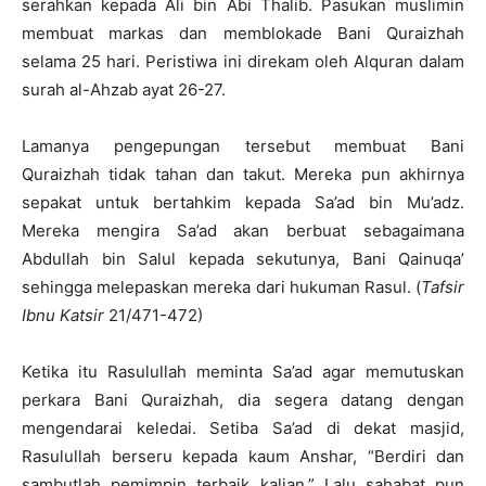
serahkan kepada Ali bin Abi Thalib. Pasukan muslimin
membuat markas dan memblokade Bani Quraizhah
selama 25 hari. Peristiwa ini direkam oleh Alquran dalam
surah al-Ahzab ayat 26-27.
Lamanya pengepungan tersebut membuat Bani
Quraizhah tidak tahan dan takut. Mereka pun akhirnya
sepakat untuk bertahkim kepada Sa’ad bin Mu’adz.
Mereka mengira Sa’ad akan berbuat sebagaimana
Abdullah bin Salul kepada sekutunya, Bani Qainuqa’
sehingga melepaskan mereka dari hukuman Rasul. (
Tafsir
Ibnu Katsir
21/471-472)
Ketika itu Rasulullah meminta Sa’ad agar memutuskan
perkara Bani Quraizhah, dia segera datang dengan
mengendarai keledai. Setiba Sa’ad di dekat masjid,
Rasulullah berseru kepada kaum Anshar, “Berdiri dan
sambutlah pemimpin terbaik kalian.” Lalu sahabat pun