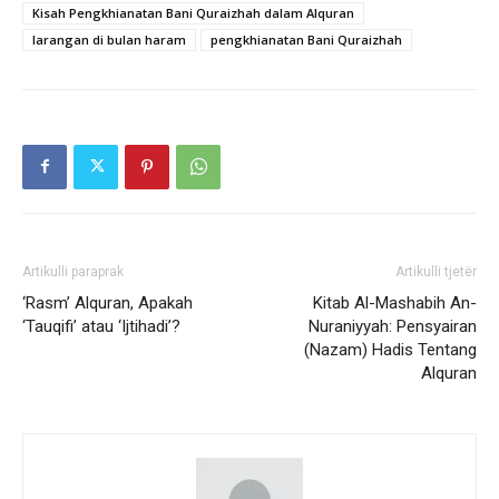
Kisah Pengkhianatan Bani Quraizhah dalam Alquran
larangan di bulan haram
pengkhianatan Bani Quraizhah
Artikulli paraprak
Artikulli tjetër
‘Rasm’ Alquran, Apakah
Kitab Al-Mashabih An-
‘Tauqifi’ atau ‘Ijtihadi’?
Nuraniyyah: Pensyairan
(Nazam) Hadis Tentang
Alquran